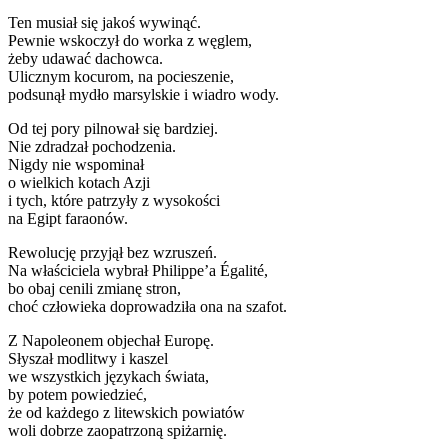
Ten musiał się jakoś wywinąć.
Pewnie wskoczył do worka z węglem,
żeby udawać dachowca.
Ulicznym kocurom, na pocieszenie,
podsunął mydło marsylskie i wiadro wody.
Od tej pory pilnował się bardziej.
Nie zdradzał pochodzenia.
Nigdy nie wspominał
o wielkich kotach Azji
i tych, które patrzyły z wysokości
na Egipt faraonów.
Rewolucję przyjął bez wzruszeń.
Na właściciela wybrał Philippe’a Égalité,
bo obaj cenili zmianę stron,
choć człowieka doprowadziła ona na szafot.
Z Napoleonem objechał Europę.
Słyszał modlitwy i kaszel
we wszystkich językach świata,
by potem powiedzieć,
że od każdego z litewskich powiatów
woli dobrze zaopatrzoną spiżarnię.