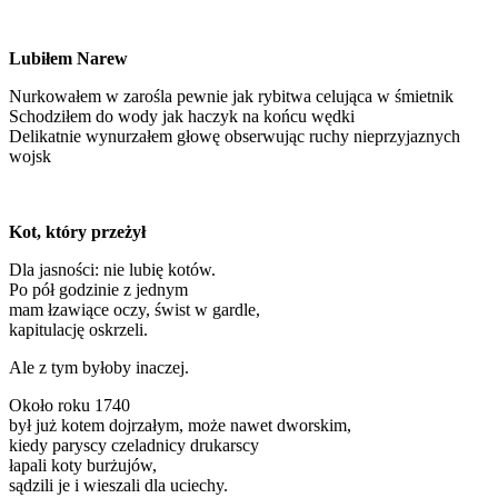
Lubiłem Narew
Nurkowałem w zarośla pewnie jak rybitwa celująca w śmietnik
Schodziłem do wody jak haczyk na końcu wędki
Delikatnie wynurzałem głowę obserwując ruchy nieprzyjaznych
wojsk
Kot, który przeżył
Dla jasności: nie lubię kotów.
Po pół godzinie z jednym
mam łzawiące oczy, świst w gardle,
kapitulację oskrzeli.
Ale z tym byłoby inaczej.
Około roku 1740
był już kotem dojrzałym, może nawet dworskim,
kiedy paryscy czeladnicy drukarscy
łapali koty burżujów,
sądzili je i wieszali dla uciechy.