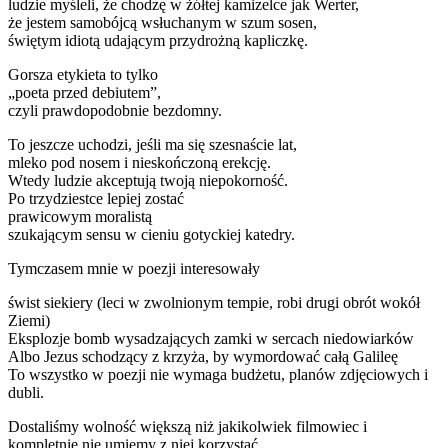
ludzie myśleli, że chodzę w żółtej kamizelce jak Werter,
że jestem samobójcą wsłuchanym w szum sosen,
świętym idiotą udającym przydrożną kapliczkę.
Gorsza etykieta to tylko
„poeta przed debiutem”,
czyli prawdopodobnie bezdomny.
To jeszcze uchodzi, jeśli ma się szesnaście lat,
mleko pod nosem i nieskończoną erekcję.
Wtedy ludzie akceptują twoją niepokorność.
Po trzydziestce lepiej zostać
prawicowym moralistą
szukającym sensu w cieniu gotyckiej katedry.
Tymczasem mnie w poezji interesowały
świst siekiery (leci w zwolnionym tempie, robi drugi obrót wokół
Ziemi)
Eksplozje bomb wysadzających zamki w sercach niedowiarków
Albo Jezus schodzący z krzyża, by wymordować całą Galileę
To wszystko w poezji nie wymaga budżetu, planów zdjęciowych i
dubli.
Dostaliśmy wolność większą niż jakikolwiek filmowiec i
kompletnie nie umiemy z niej korzystać.