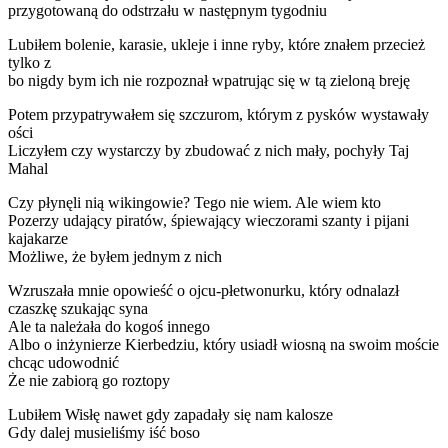
przygotowaną do odstrzału w następnym tygodniu
Lubiłem bolenie, karasie, ukleje i inne ryby, które znałem przecież
tylko z
bo nigdy bym ich nie rozpoznał wpatrując się w tą zieloną breję
Potem przypatrywałem się szczurom, którym z pysków wystawały
ości
Liczyłem czy wystarczy by zbudować z nich mały, pochyły Taj
Mahal
Czy płynęli nią wikingowie? Tego nie wiem. Ale wiem kto
Pozerzy udający piratów, śpiewający wieczorami szanty i pijani
kajakarze
Możliwe, że byłem jednym z nich
Wzruszała mnie opowieść o ojcu-płetwonurku, który odnalazł
czaszkę szukając syna
Ale ta należała do kogoś innego
Albo o inżynierze Kierbedziu, który usiadł wiosną na swoim moście
chcąc udowodnić
Że nie zabiorą go roztopy
Lubiłem Wisłę nawet gdy zapadały się nam kalosze
Gdy dalej musieliśmy iść boso