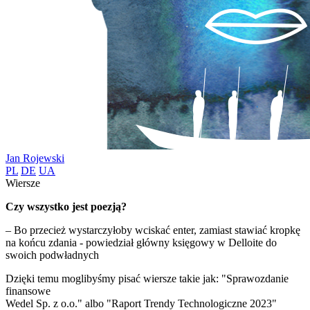
Jan Rojewski
PL
DE
UA
Wiersze
Czy wszystko jest poezją?
– Bo przecież wystarczyłoby wciskać enter, zamiast stawiać kropkę
na końcu zdania - powiedział główny księgowy w Delloite do
swoich podwładnych
Dzięki temu moglibyśmy pisać wiersze takie jak: "Sprawozdanie
finansowe
Wedel Sp. z o.o." albo "Raport Trendy Technologiczne 2023"