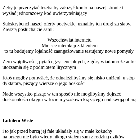
Żeby je przeczytać trzeba by założyć konto na naszej stronie i
wysłać jednorazowy kod uwierzytelniający
Subskrybenci naszej oferty poetyckiej uznaliby ten drugi za słaby.
Zresztą posłuchajcie sami:
Wszechświat internetu
Miejsce interakcji z klientem
to tu budujemy lojalność zaangażowanie testujemy nowe pomysły
Zero wątpliwości, pytań egzystencjalnych, z góry wiadomo że autor
utożsamia się z podmiotem lirycznym
Ktoś mógłby pomyśleć, że odnaleźlibyśmy się nisko uniżeni, u stóp
dyktatora, piszący wiersze o jego boskości
Nade wszystko pisząc w ten sposób nie moglibyśmy dojrzeć
doskonałości okręgu w locie myszołowa krążącego nad swoją ofiarą
Lubiłem Wisłę
i to jak przed burzą jej fale układały się w małe kożuchy
na brzegu nie było wtedy nikogo stałem sam z rodziną dzików