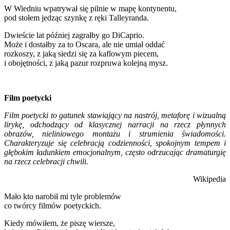
W Wiedniu wpatrywał się pilnie w mapę kontynentu,
pod stołem jedząc szynkę z ręki Talleyranda.
Dwieście lat później zagrałby go DiCaprio.
Może i dostałby za to Oscara, ale nie umiał oddać
rozkoszy, z jaką siedzi się za kaflowym piecem,
i obojętności, z jaką pazur rozpruwa kolejną mysz.
Film poetycki
Film poetycki to gatunek stawiający na nastrój, metaforę i wizualną
lirykę, odchodzący od klasycznej narracji na rzecz płynnych
obrazów, nieliniowego montażu i strumienia świadomości.
Charakteryzuje się celebracją codzienności, spokojnym tempem i
głębokim ładunkiem emocjonalnym, często odrzucając dramaturgię
na rzecz celebracji chwili.
Wikipedia
Mało kto narobił mi tyle problemów
co twórcy filmów poetyckich.
Kiedy mówiłem, że piszę wiersze,