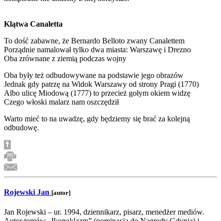
Klątwa Canaletta
To dość zabawne, że Bernardo Belloto zwany Canalettem
Porządnie namalował tylko dwa miasta: Warszawę i Drezno
Oba zrównane z ziemią podczas wojny
Oba były też odbudowywane na podstawie jego obrazów
Jednak gdy patrzę na Widok Warszawy od strony Pragi (1770)
Albo ulicę Miodową (1777) to przecież gołym okiem widzę
Czego włoski malarz nam oszczędził
Warto mieć to na uwadzę, gdy będziemy się brać za kolejną
odbudowę.
Rojewski Jan
[autor]
Jan Rojewski – ur. 1994, dziennikarz, pisarz, menedżer mediów.
Autor tomów „Ikonoklazm” (nominacja do Nagrody Gdynia) i