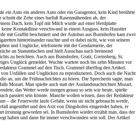
de ein Auto ein anderes Auto oder ein Garagentor, kein Kind berührte
 schnitt die Zehe eines barfuß Rasenmähenden ab, der
 einem Dach, kein Topf mit Milch wurde auf einer Herdplatte
ab, keine Kontaktlinse verschwand in einem Ausguss, kein Haustier
wurde mit Graffiti beschmiert und der Autobus aus Bumshofen kam zwei
aretten hintereinander rauchte und es dabei nicht, wie von seinem
phen und Unglücke, telefonierte mit der Gendarmerie, der
präche an Stammtischen und hielt Ausschau nach brennend
ichts zu berichten. Auch aus Bumshofen, Gratz, Greinsberg, St.
iges Unglück gemeldet. Wuchte wartete noch bis zehn Minuten vor
fredakteur Grammel auf den Tisch. Grammel überflog den Artikel.
and von Unfällen und Unglücken zu reproduzieren. Doch auch die Nacht
io an, um die Frühnachrichten zu hören. Die Sprecherin sagte, man
nfalls Mozart. Man spielte auch statt der Auslandsnachrichten Mozart,
 endete, das Wetter werde morgen genau so sein wie heute, spielte
nach passiert sein könnte. Manche wollen wissen, dass der Redakteur
n – die Feuerwehr laufe Gefahr, wenn sie nicht gebraucht werde,
l angestiftet und den Arzt von Dingshofen eingeredet haben, er
t irrsinnig geworden sei. In Bumshofen wieder erzählt man, dass der
legt haben und dann für immer verschwunden sein soll. Der Artikel