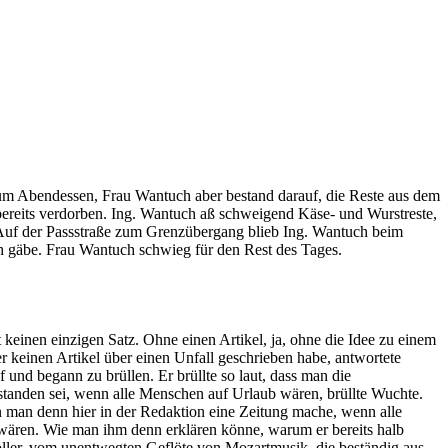
um Abendessen, Frau Wantuch aber bestand darauf, die Reste aus dem
reits verdorben. Ing. Wantuch aß schweigend Käse- und Wurstreste,
Auf der Passstraße zum Grenzübergang blieb Ing. Wantuch beim
sch gäbe. Frau Wantuch schwieg für den Rest des Tages.
inen einzigen Satz. Ohne einen Artikel, ja, ohne die Idee zu einem
keinen Artikel über einen Unfall geschrieben habe, antwortete
und begann zu brüllen. Er brüllte so laut, dass man die
standen sei, wenn alle Menschen auf Urlaub wären, brüllte Wuchte.
man denn hier in der Redaktion eine Zeitung mache, wenn alle
ären. Wie man ihm denn erklären könne, warum er bereits halb
ler, vom unentwegten Geflöte von Mozartmusik, die beständig aus