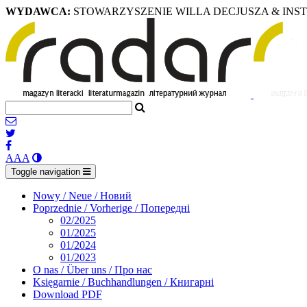
WYDAWCA:
STOWARZYSZENIE WILLA DECJUSZA & INS
A
A
A
Toggle navigation
Nowy / Neue / Новий
Poprzednie / Vorherige / Попередні
02/2025
01/2025
01/2024
01/2023
O nas / Über uns / Про нас
Księgarnie / Buchhandlungen / Книгарні
Download PDF