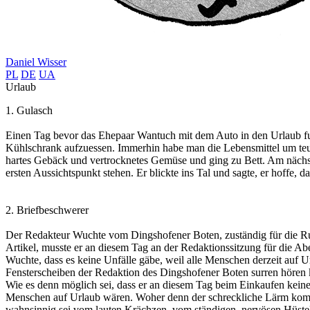
Daniel Wisser
PL
DE
UA
Urlaub
1. Gulasch
Einen Tag bevor das Ehepaar Wantuch mit dem Auto in den Urlaub fu
Kühlschrank aufzuessen. Immerhin habe man die Lebensmittel um teu
hartes Gebäck und vertrocknetes Gemüse und ging zu Bett. Am nächs
ersten Aussichtspunkt stehen. Er blickte ins Tal und sagte, er hoffe
2. Briefbeschwerer
Der Redakteur Wuchte vom Dingshofener Boten, zuständig für die Rub
Artikel, musste er an diesem Tag an der Redaktionssitzung für die 
Wuchte, dass es keine Unfälle gäbe, weil alle Menschen derzeit auf U
Fensterscheiben der Redaktion des Dingshofener Boten surren hören 
Wie es denn möglich sei, dass er an diesem Tag beim Einkaufen kei
Menschen auf Urlaub wären. Woher denn der schreckliche Lärm komm
wahnsinnig sei vom lauten Krächzen, vom ständigen, nervösen Hüste