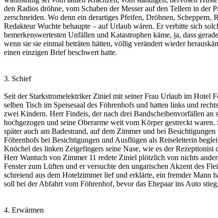
den Radios dröhne, vom Schaben der Messer auf den Tellern in der Pizz
zerschneiden. Wo denn ein derartiges Pfeifen, Dröhnen, Scheppern, 
Redakteur Wuchte behaupte – auf Urlaub wären. Er verbitte sich solc
bemerkenswertesten Unfällen und Katastrophen käme, ja, dass gerade
wenn sie sie einmal beträten hätten, völlig verändert wieder herausk
einen einzigen Brief beschwert hatte.
3. Schief
Seit der Starkstromelektriker Ziniel mit seiner Frau Urlaub im Hotel
selben Tisch im Speisesaal des Föhrenhofs und hatten links und recht
zwei Kindern. Herr Findeis, der nach drei Bandscheibenvorfällen an s
hochgezogen und seine Oberarme weit vom Körper gestreckt waren. Sei
später auch am Badestrand, auf dem Zimmer und bei Besichtigungen un
Föhrenhofs bei Besichtigungen und Ausflügen als Reiseleiterin begl
Knöchel des linken Zeigefingers seine Nase, wie es der Rezeptionist d
Herr Wantuch von Zimmer 11 redete Ziniel plötzlich von nichts ande
Fenster zum Lüften und er versuchte den ungarischen Akzent des Flei
schreiend aus dem Hotelzimmer lief und erklärte, ein fremder Mann h
soll bei der Abfahrt vom Föhrenhof, bevor das Ehepaar ins Auto stieg,
4. Erwärmen