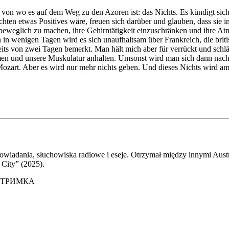
 von wo es auf dem Weg zu den Azoren ist: das Nichts. Es kündigt sich
hten etwas Positives wäre, freuen sich darüber und glauben, dass sie 
nbeweglich zu machen, ihre Gehirntätigkeit einzuschränken und ihre A
n in wenigen Tagen wird es sich unaufhaltsam über Frankreich, die br
reits von zwei Tagen bemerkt. Man hält mich aber für verrückt und sc
ähmen und unsere Muskulatur anhalten. Umsonst wird man sich dann n
ozart. Aber es wird nur mehr nichts geben. Und dieses Nichts wird am
, opowiadania, słuchowiska radiowe i eseje. Otrzymał między innymi 
 City” (2025).
ІДТРИМКА