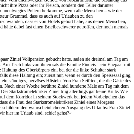
cht ihre Pizza oder ihr Fleisch, sondern den Teller darunter
ein unentwegtes Poltern herkomme, wenn alle Menschen – wie der
akteur Grammel, dass es auch auf Urlauben zu den
verschwänden, dass er von Hotels gehört habe, aus denen Menschen,
 hätte dabei fast einen Briefbeschwerer getroffen, der noch niemals
epaar Ziniel Vollpension gebucht hatte, saßen sie dreimal am Tag am
n. Am Tisch links von ihnen saß die Familie Findeis – ein Ehepaar mit
Haltung des Oberkörpers ein, bei der die linke Schulter stark
ls diese Haltung ein; zuerst nur, wenn er durch den Speisesaal ging,
n ständiges, nervöses Hüsteln. Von Frau Seifried, die die Gäste des
den. Nach einer Woche berührte Ziniel hunderte Male am Tag mit dem
er Starkstromelektriker Ziniel trug allerdings gar keine Brille. Wie
r auf dem Korridor in seinem Stockwerk bei jedem Vorbeigehen das
ass die Frau des Starkstromelektrikers Ziniel eines Morgens
e schildern den wahrscheinlicheren Ausgang des Urlaubs: Frau Ziniel
ir hier im Urlaub sind, schief gehst?«