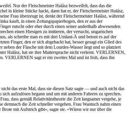
ifel. Nur der Fleischmeister Halász bezweifelt, dass das die
el in kleine Stücke hackt, dann hat er, der Fleischermeister Halász,
 seine Frau überzeugt ist, denkt der Fleischermeister Halász, während
Minka kauft, in einen Zeitungspapierbogen, den er aus der
 Finger rutscht oder eher durch einen seiner anderthalb abwesenden
prechen einen Hiesigen zu imitieren, der versucht, ungarischen
, als schreibe man es mit drei Umlaut-Ä und betont es auf der
zten Finger, den er sich abgehackt hat, besser gesagt ein Glied des
er neben der Flasche mit dem Lourdes-Wasser liegt und so platziert
ister Halász, hat sie ihre Muttersprache nicht verlernt. VERLERNEN,
ieren. VERLERNEN sagt er ein zweites Mal und ist froh, dass ihn
nicht das erste Mal, dass sie diesen Satz sagte — und auch nicht das
u sich aufzulösen begann und um mit anderen Fahrern zu sprechen.
Frau, dass gemäß Relativitätstheorie die Zeit langsamer vergehe, je
sse demnach die Zeit schneller vergehen. Frau Wantuch nahm einen
Brote mit Aufstrich gibt«, sagte sie. »Wären wir nur über die