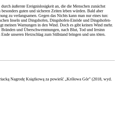
 durch äußerste Ereignislosigkeit an, die die Menschen zunächst
in besonders guten und sicheren Zeiten leben würden. Bald aber
tmung zu verlangsamen. Gegen das Nichts kann man nur eines tun:
itischen Inseln und Dingshofen, Dingshofen-Einöde und Dingshofen-
hlägt meinen Warnungen in den Wind. Doch es gibt keinen Wind mehr.
ach Bränden und Überschwemmungen, nach Blut, Tod und Irrsinn
 Ende unseren Herzschlag zum Stillstand bringen und uns töten.
Austriacką Nagrodę Książkową za powieść „Królowa Gór” (2018, wyd.