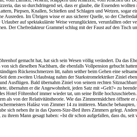
eria, das so durchdringend sei, dass er glaube, die Essenden wollten ni
Rattern, Piepsen, Knallen, Schießen und Schlagen und Wetzen, sogar 
he Ausreden. Im Übrigen wisse er aus sicherer Quelle, so der Chefred
 Urlauber auf spektakulärste Weise verunglückten, verunfallten oder 
ämen. Der Chefredakteur Grammel schlug mit der Faust auf den Tisch und
 Föhrenhof gemacht hat, hat sich sein Wesen völlig verändert. Da das Eh
s von sich dieselben Nachbarn, die ebenfalls Vollpension gebucht hatte
tändigen Rückenschmerzen litt, nahm seither beim Gehen eine seltsame 
t dem zweiten Urlaubstag nahm der Starkstromelektriker Ziniel ebenfal
d Ausflügen. Bald übernahm Ziniel von seinem rechten Sitznachbarn ei
eitete, übernahm er die Angewohnheit, jeden Satz mit »Gelt?« zu been
es Hotel Föhrenhof immer wieder tat, um seine Brille hochzuschieben. D
rem als von der Relativitätstheorie. Wie das Zimmermädchen öffnete e
schermeisters Halász von Zimmer 14 zu imitieren. Manche behaupten, d
abe sich neben ihr in das Queen-Size-Bed ihres Zimmers gelegt. Ander
 zu ihrem Mann gesagt haben: »Ist dir schon aufgefallen, dass du, seit w