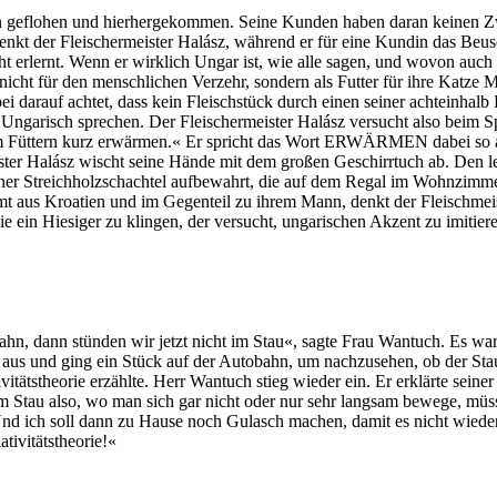
rn geflohen und hierhergekommen. Seine Kunden haben daran keinen Zwe
nkt der Fleischermeister Halász, während er für eine Kundin das Beusch
cht erlernt. Wenn er wirklich Ungar ist, wie alle sagen, und wovon auch
nicht für den menschlichen Verzehr, sondern als Futter für ihre Katze 
i darauf achtet, dass kein Fleischstück durch einen seiner achteinhalb
h Ungarisch sprechen. Der Fleischermeister Halász versucht also beim S
em Füttern kurz erwärmen.« Er spricht das Wort ERWÄRMEN dabei so aus
ister Halász wischt seine Hände mit dem großen Geschirrtuch ab. Den let
n einer Streichholzschachtel aufbewahrt, die auf dem Regal im Wohnzimm
ammt aus Kroatien und im Gegenteil zu ihrem Mann, denkt der Fleischme
 wie ein Hiesiger zu klingen, der versucht, ungarischen Akzent zu imit
n, dann stünden wir jetzt nicht im Stau«, sagte Frau Wantuch. Es war 
 aus und ging ein Stück auf der Autobahn, um nachzusehen, ob der Sta
tätstheorie erzählte. Herr Wantuch stieg wieder ein. Er erklärte seiner 
m Stau also, wo man sich gar nicht oder nur sehr langsam bewege, mü
nd ich soll dann zu Hause noch Gulasch machen, damit es nicht wieder 
tivitätstheorie!«