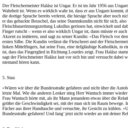
Der Fleischermeister Halász ist Ungar. Er ist im Jahr 1956 aus Unga
Wahrheit ist. Wenn es wirklich wahr ist, dass er aus Ungarn kommt, de
die dortige Sprache bereits verlernt, die hiesige Sprache aber noch ni
er das gehackte Beuschel, das seine Stammkundin nicht für sich, also 
Fleischhauerinnungszeitung Lukullus gerissen hat, einwickelt und dabe
Finger rutscht – wenn er also wirklich Ungar ist, dann müsste er auc
Akzent zu imitieren, und sagt zu seiner Kundin: »Das Fleisch vor d
ersten Silbe. Die Kundin verlässt die Fleischerei und der Fleischerme
linken Mittelfingers, hat seine Frau, eine tiefgläubige Katholikin, i
ist, dass das Fingerglied in Richtung Lourdes zeigt. Frau Halász st
sagt der Fleischmeister Halász laut vor sich hin und verssucht dabei
niemand hören kann.
5. Stau
»Wären wir über die Bundesstraße gefahren und nicht über die Autobah
letzte Mal. Wie die anderen Lenker stieg Herr Wantuch immer wieder
Frau Wantuch hörte mit, als ihr Mann jemandem etwas über die Relativi
größer die Geschwindigkeit sei, mit der man sich im Raum bewege. I
Fächer aus ihrer Handtasche und versuchte, ihr Gesicht zu kühlen. »U
Bundesstraße gefahren! Und fang’ jetzt nicht wieder an mit deiner Rela