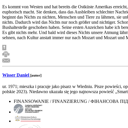
Es kommt von Westen und hat bereits die Ostküste Amerikas erreicht,
euphorisch macht. Sie denken, dass das Ausbleiben schlechter Nachric
beginnt das Nichts zu nichten, Menschen und Tiere zu lähmen, sie u
nichts. Dadurch wird das Nichts nur noch größer und nichtiger. Scho
Bushaltestelle geschoben haben. Seine ersten Anzeichen habe ich be
Es gibt nichts mehr. Und bald wird dieses Nichts unsere Atmung l
sehnen, nach Kultur anstatt immer nur nach Mozart und Mozart und M
Wisser Daniel
[autor]
ur. 1971; mieszka i pracuje jako pisarz w Wiedniu. Pisze powieści
polskie 2023). Niedawno ukazała się jego najnowsza powieść „Smart
FINANSOWANIE / FINANZIERUNG / ФІНАНСОВА П