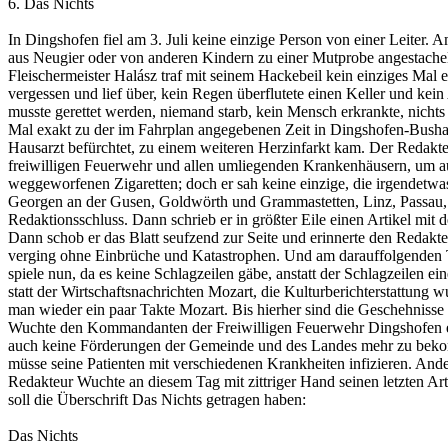
6. Das Nichts
In Dingshofen fiel am 3. Juli keine einzige Person von einer Leiter.
aus Neugier oder von anderen Kindern zu einer Mutprobe angestachel
Fleischermeister Halász traf mit seinem Hackebeil kein einziges Mal 
vergessen und lief über, kein Regen überflutete einen Keller und kein
musste gerettet werden, niemand starb, kein Mensch erkrankte, nicht
Mal exakt zu der im Fahrplan angegebenen Zeit in Dingshofen-Bushalt
Hausarzt befürchtet, zu einem weiteren Herzinfarkt kam. Der Redakt
freiwilligen Feuerwehr und allen umliegenden Krankenhäusern, um a
weggeworfenen Zigaretten; doch er sah keine einzige, die irgendetwa
Georgen an der Gusen, Goldwörth und Grammastetten, Linz, Passau,
Redaktionsschluss. Dann schrieb er in größter Eile einen Artikel mi
Dann schob er das Blatt seufzend zur Seite und erinnerte den Redakt
verging ohne Einbrüche und Katastrophen. Und am darauffolgenden Ta
spiele nun, da es keine Schlagzeilen gäbe, anstatt der Schlagzeilen e
statt der Wirtschaftsnachrichten Mozart, die Kulturberichterstattung
man wieder ein paar Takte Mozart. Bis hierher sind die Geschehnisse
Wuchte den Kommandanten der Freiwilligen Feuerwehr Dingshofen emp
auch keine Förderungen der Gemeinde und des Landes mehr zu bekomm
müsse seine Patienten mit verschiedenen Krankheiten infizieren. And
Redakteur Wuchte an diesem Tag mit zittriger Hand seinen letzten Ar
soll die Überschrift Das Nichts getragen haben:
Das Nichts