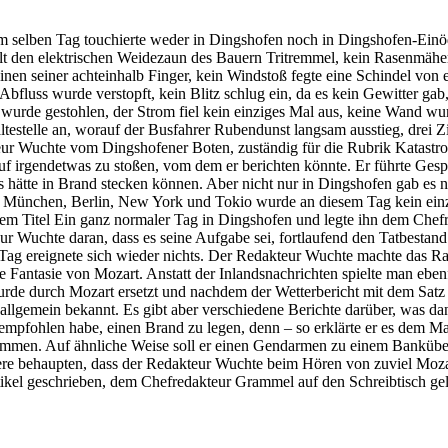
 Am selben Tag touchierte weder in Dingshofen noch in Dingshofen-Einö
t den elektrischen Weidezaun des Bauern Tritremmel, kein Rasenmäher
einen seiner achteinhalb Finger, kein Windstoß fegte eine Schindel von
 Abfluss wurde verstopft, kein Blitz schlug ein, da es kein Gewitter g
s wurde gestohlen, der Strom fiel kein einziges Mal aus, keine Wand 
estelle an, worauf der Busfahrer Rubendunst langsam ausstieg, drei Zig
eur Wuchte vom Dingshofener Boten, zuständig für die Rubrik Katastro
uf irgendetwas zu stoßen, vom dem er berichten könnte. Er führte Ges
s hätte in Brand stecken können. Aber nicht nur in Dingshofen gab es n
 München, Berlin, New York und Tokio wurde an diesem Tag kein einz
t dem Titel Ein ganz normaler Tag in Dingshofen und legte ihn dem Che
eur Wuchte daran, dass es seine Aufgabe sei, fortlaufend den Tatbest
g ereignete sich wieder nichts. Der Redakteur Wuchte machte das Rad
ine Fantasie von Mozart. Anstatt der Inlandsnachrichten spielte man ebe
 wurde durch Mozart ersetzt und nachdem der Wetterbericht mit dem Satz
 allgemein bekannt. Es gibt aber verschiedene Berichte darüber, was da
fohlen habe, einen Brand zu legen, denn – so erklärte er es dem Man
en. Auf ähnliche Weise soll er einen Gendarmen zu einem Banküberfal
ere behaupten, dass der Redakteur Wuchte beim Hören von zuviel Mozar
tikel geschrieben, dem Chefredakteur Grammel auf den Schreibtisch ge