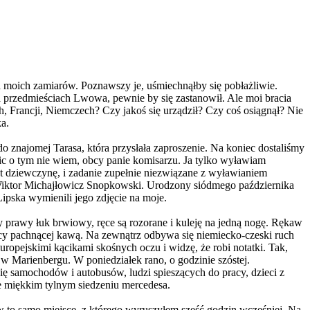
a moich zamiarów. Poznawszy je, uśmiechnąłby się pobłażliwie.
 przedmieściach Lwowa, pewnie by się zastanowił. Ale moi bracia
h, Francji, Niemczech? Czy jakoś się urządził? Czy coś osiągnął? Nie
ka.
 znajomej Tarasa, która przysłała zaproszenie. Na koniec dostaliśmy
nic o tym nie wiem, obcy panie komisarzu. Ja tylko wyławiam
 dziewczynę, i zadanie zupełnie niezwiązane z wyławianiem
 Wiktor Michajłowicz Snopkowski. Urodzony siódmego października
Lipska wymienili jego zdjęcie na moje.
y prawy łuk brwiowy, ręce są rozorane i kuleję na jedną nogę. Rękaw
żnicy pachnącej kawą. Na zewnątrz odbywa się niemiecko-czeski ruch
europejskimi kącikami skośnych oczu i widzę, że robi notatki. Tak,
w Marienbergu. W poniedziałek rano, o godzinie szóstej.
 samochodów i autobusów, ludzi spieszących do pracy, dzieci z
e miękkim tylnym siedzeniu mercedesa.
 w to samo miejsce, z którego wyruszyłem sześć godzin wcześniej. Na