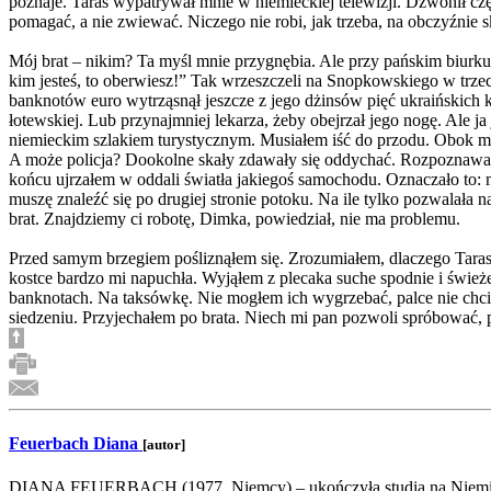
poznaje. Taras wypatrywał mnie w niemieckiej telewizji. Dzwonił częst
pomagać, a nie zwiewać. Niczego nie robi, jak trzeba, na obczyźnie s
Mój brat – nikim? Ta myśl mnie przygnębia. Ale przy pańskim biurku
kim jesteś, to oberwiesz!” Tak wrzeszczeli na Snopkowskiego w trzec
banknotów euro wytrząsnął jeszcze z jego dżinsów pięć ukraińskich
łotewskiej. Lub przynajmniej lekarza, żeby obejrzał jego nogę. Al
niemieckim szlakiem turystycznym. Musiałem iść do przodu. Obok mn
A może policja? Dookolne skały zdawały się oddychać. Rozpoznawałem
końcu ujrzałem w oddali światła jakiegoś samochodu. Oznaczało to: m
muszę znaleźć się po drugiej stronie potoku. Na ile tylko pozwalał
brat. Znajdziemy ci robotę, Dimka, powiedział, nie ma problemu.
Przed samym brzegiem pośliznąłem się. Zrozumiałem, dlaczego Taras
kostce bardzo mi napuchła. Wyjąłem z plecaka suche spodnie i świeże
banknotach. Na taksówkę. Nie mogłem ich wygrzebać, palce nie chcia
siedzeniu. Przyjechałem po brata. Niech mi pan pozwoli spróbować, 
Feuerbach Diana
[autor]
DIANA FEUERBACH (1977, Niemcy) – ukończyła studia na Niemieckim I