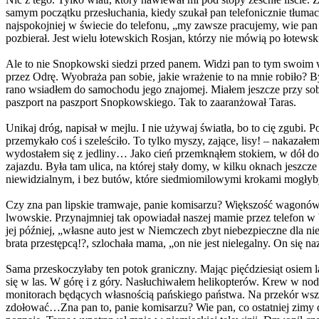
samym początku przesłuchania, kiedy szukał pan telefonicznie tłumacz
najspokojniej w świecie do telefonu, „my zawsze pracujemy, wie pa
pozbierał. Jest wielu łotewskich Rosjan, którzy nie mówią po łotews
Ale to nie Snopkowski siedzi przed panem. Widzi pan to tym swoim 
przez Odrę. Wyobraża pan sobie, jakie wrażenie to na mnie robiło? 
rano wsiadłem do samochodu jego znajomej. Miałem jeszcze przy s
paszport na paszport Snopkowskiego. Tak to zaaranżował Taras.
Unikaj dróg, napisał w mejlu. I nie używaj światła, bo to cię zgub
przemykało coś i szeleściło. To tylko myszy, zające, lisy! – nakaza
wydostałem się z jedliny… Jako cień przemknąłem stokiem, w dół do
zajazdu. Była tam ulica, na której stały domy, w kilku oknach jeszcze
niewidzialnym, i bez butów, które siedmiomilowymi krokami mogłyb
Czy zna pan lipskie tramwaje, panie komisarzu? Większość wagonów j
lwowskie. Przynajmniej tak opowiadał naszej mamie przez telefon w
jej później, „własne auto jest w Niemczech zbyt niebezpieczne dla ni
brata przestępcą!?, szlochała mama, „on nie jest nielegalny. On się 
Sama przeskoczyłaby ten potok graniczny. Mając pięćdziesiąt osiem l
się w las. W górę i z góry. Nasłuchiwałem helikopterów. Krew w no
monitorach będących własnością pańskiego państwa. Na przekór wszy
zdołować…Zna pan to, panie komisarzu? Wie pan, co ostatniej zimy 