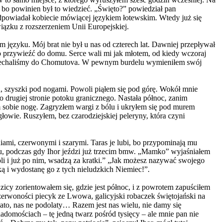
a, bo powinien był to wiedzieć. „Święto?” powiedział pan
dpowiadał kobiecie mówiącej językiem łotewskim. Wtedy już się
iązku z rozszerzeniem Unii Europejskiej.
ęzyku. Mój brat nie był u nas od czterech lat. Dawniej przepływał
o przywieźć do domu. Serce wali mi jak młotem, od kiedy wczoraj
Pojechaliśmy do Chomutova. W pewnym burdelu wymieniłem swój
h, szyszki pod nogami. Powoli piąłem się pod górę. Wokół mnie
o drugiej stronie potoku granicznego. Nastała północ, zanim
 sobie nogę. Zagryzłem wargi z bólu i ukryłem się pod murem
głowie. Ruszyłem, bez czarodziejskiej peleryny, która czyni
iami, czerwonymi i szarymi. Taras je lubi, bo przypominają mu
du, podczas gdy Ihor jeździ już trzecim bmw. „Mamko” wyjaśniałem
roli i już po nim, wsadzą za kratki.” „Jak możesz nazywać swojego
ką i wydostanę go z tych nieludzkich Niemiec!”.
icy zorientowałem się, gdzie jest północ, i z powrotem zapuściłem
erwoności piecyk ze Lwowa, galicyjski robaczek świętojański na
to, nas ne podolaty… Razem jest nas wielu, nie damy się
domościach – tę jedną twarz pośród tysięcy – ale mnie pan nie