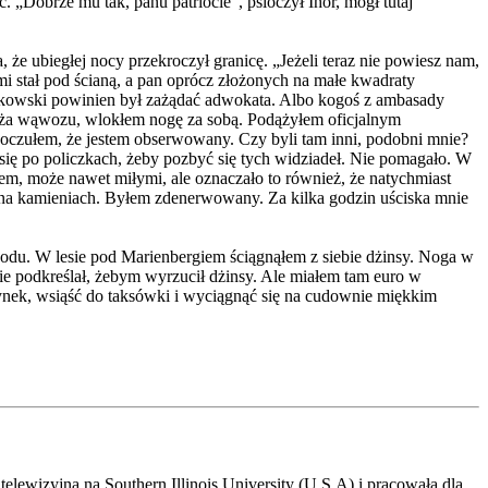
. „Dobrze mu tak, panu patriocie”, psioczył Ihor, mógł tutaj
e ubiegłej nocy przekroczył granicę. „Jeżeli teraz nie powiesz nam,
mi stał pod ścianą, a pan oprócz złożonych na małe kwadraty
opkowski powinien był zażądać adwokata. Albo kogoś z ambasady
dnóża wąwozu, wlokłem nogę za sobą. Podążyłem oficjalnym
oczułem, że jestem obserwowany. Czy byli tam inni, podobni mnie?
się po policzkach, żeby pozbyć się tych widziadeł. Nie pomagało. W
nem, może nawet miłymi, ale oznaczało to również, że natychmiast
gę na kamieniach. Byłem zdenerwowany. Za kilka godzin uściska mnie
hodu. W lesie pod Marienbergiem ściągnąłem z siebie dżinsy. Noga w
nie podkreślał, żebym wyrzucił dżinsy. Ale miałem tam euro w
Rynek, wsiąść do taksówki i wyciągnąć się na cudownie miękkim
wizyjną na Southern Illinois University (U.S.A) i pracowała dla