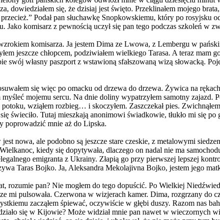
a, dowiedziałem się, że dzisiaj jest święto. Przeklinałem mojego brat
n przecież.” Podał pan słuchawkę Snopkowskiemu, który po rosyjsku o
ku. Jako komisarz z pewnością uczył się pan tego podczas szkoleń w zw
wzrokiem komisarza. Ja jestem Dima ze Lwowa, z Lembergu w pańskim j
Byłem jeszcze chłopcem, podziwiałem wielkiego Tarasa. A teraz mam g
obie swój własny paszport z wstawioną sfałszowaną wizą słowacką. 
i. Posuwałem się więc po omacku od drzewa do drzewa. Żywica na rękac
łem myśleć mojemu sercu. Na dnie doliny wypatrzyłem samotny zajazd. P
 potoku, wziąłem rozbieg… i skoczyłem. Zaszczekał pies. Zwichnąłem
 się świeciło. Tutaj mieszkają anonimowi świadkowie, tłukło mi się po 
y poprowadzić mnie aż do Lipska.
est nowa, ale podobno są jeszcze stare czeskie, z metalowymi siedzen
 Wielkanoc, kiedy się dopytywała, dlaczego on nadal nie ma samocho
elegalnego emigranta z Ukrainy. Złapią go przy pierwszej lepszej kont
nazywa Taras Bojko. Ja, Aleksandra Mekolajivna Bojko, jestem jego mat
at, rozumie pan? Nie mogłem do tego dopuścić. Po Wielkiej Niedźwiedz
dze mi pulsowała. Czerwona w wizjerach kamer. Dima, rozgrzany do cz
stkiemu zacząłem śpiewać, oczywiście w głębi duszy. Razom nas baha
działo się w Kijowie? Może widział mnie pan nawet w wieczornych wia