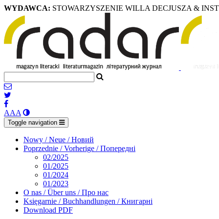
WYDAWCA:
STOWARZYSZENIE WILLA DECJUSZA & INS
A
A
A
Toggle navigation
Nowy / Neue / Новий
Poprzednie / Vorherige / Попередні
02/2025
01/2025
01/2024
01/2023
O nas / Über uns / Про нас
Księgarnie / Buchhandlungen / Книгарні
Download PDF