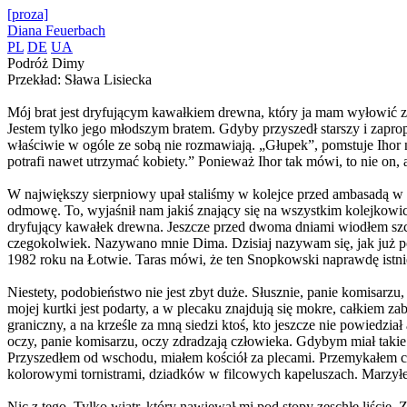
[proza]
Diana Feuerbach
PL
DE
UA
Podróż Dimy
Przekład: Sława Lisiecka
Mój brat jest dryfującym kawałkiem drewna, który ja mam wyłowić z 
Jestem tylko jego młodszym bratem. Gdyby przyszedł starszy i zap
właściwie w ogóle ze sobą nie rozmawiają. „Głupek”, pomstuje Ihor n
potrafi nawet utrzymać kobiety.” Ponieważ Ihor tak mówi, to nie on
W największy sierpniowy upał staliśmy w kolejce przed ambasadą w K
odmowę. To, wyjaśnił nam jakiś znający się na wszystkim kolejkowicz
dryfujący kawałek drewna. Jeszcze przed dwoma dniami wiodłem szc
czegokolwiek. Nazywano mnie Dima. Dzisiaj nazywam się, jak już p
1982 roku na Łotwie. Taras mówi, że ten Snopkowski naprawdę istnieje
Niestety, podobieństwo nie jest zbyt duże. Słusznie, panie komisarz
mojej kurtki jest podarty, a w plecaku znajdują się mokre, całkiem 
graniczny, a na krześle za mną siedzi ktoś, kto jeszcze nie powiedzia
oczy, panie komisarzu, oczy zdradzają człowieka. Gdybym miał takie
Przyszedłem od wschodu, miałem kościół za plecami. Przemykałem ch
kolorowymi tornistrami, dziadków w filcowych kapeluszach. Marzył
Nic z tego. Tylko wiatr, który nawiewał mi pod stopy zeschłe liście