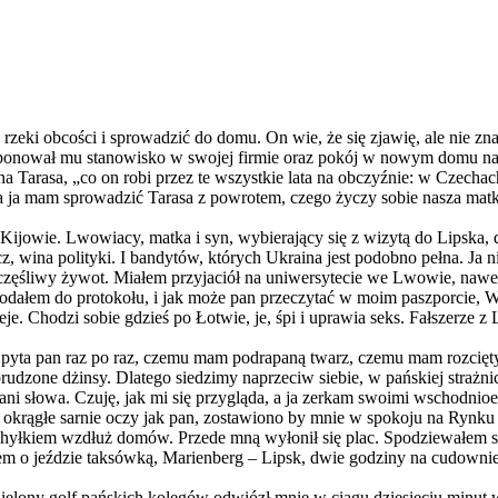
rzeki obcości i sprowadzić do domu. On wie, że się zjawię, ale nie zn
roponował mu stanowisko w swojej firmie oraz pokój w nowym domu na
a Tarasa, „co on robi przez te wszystkie lata na obczyźnie: w Czechac
, a ja mam sprowadzić Tarasa z powrotem, czego życzy sobie nasza mat
ijowie. Lwowiacy, matka i syn, wybierający się z wizytą do Lipska, do
, wina polityki. I bandytów, których Ukraina jest podobno pełna. Ja 
zęśliwy żywot. Miałem przyjaciół na uniwersytecie we Lwowie, nawet
odałem do protokołu, i jak może pan przeczytać w moim paszporcie,
. Chodzi sobie gdzieś po Łotwie, je, śpi i uprawia seks. Fałszerze z 
u, pyta pan raz po raz, czemu mam podrapaną twarz, czemu mam rozcięt
zabrudzone dżinsy. Dlatego siedzimy naprzeciw siebie, w pańskiej stra
ł ani słowa. Czuję, jak mi się przygląda, a ja zerkam swoimi wschodnio
 okrągłe sarnie oczy jak pan, zostawiono by mnie w spokoju na Rynku 
yłkiem wzdłuż domów. Przede mną wyłonił się plac. Spodziewałem się
em o jeździe taksówką, Marienberg – Lipsk, dwie godziny na cudowni
. Zielony golf pańskich kolegów odwiózł mnie w ciągu dziesięciu minut