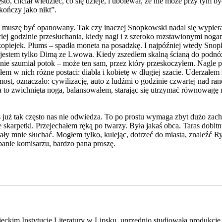
o, chciał wiedzieć, co się dzieje, i ubolewał, że nie może przy tym być
kończy jako nikt”.
 muszę być opanowany. Tak czy inaczej Snopkowski nadal się wypiera, ż
iej godzinie przesłuchania, kiedy nagi i z szeroko rozstawionymi noga
 kopiejek. Plums – spadła moneta na posadzkę. I najpóźniej wtedy Sn
e ja jestem tylko Dimą ze Lwowa. Kiedy zszedłem skalną ścianą do po
ie szumiał potok – może ten sam, przez który przeskoczyłem. Nagle p
 w nich różne postaci: diabła i kobietę w długiej szacie. Uderzałem 
ost, oznaczało: cywilizację, auto z ludźmi o godzinie czwartej nad ra
a na to zwichnięta noga, balansowałem, starając się utrzymać równowa
 już tak często nas nie odwiedza. To po prostu wymaga zbyt dużo zac
 skarpetki. Przejechałem ręką po twarzy. Była jakaś obca. Taras dobit
ły mnie słuchać. Mogłem tylko, kulejąc, dotrzeć do miasta, znaleźć 
panie komisarzu, bardzo pana proszę.
nstytucie Literatury w Lipsku, uprzednio studiowała produkcję tele