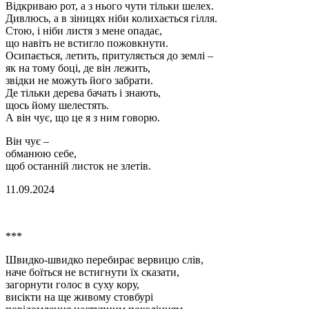
Відкриваю рот, а з нього чути тільки шелех.
Дивлюсь, а в зіницях ніби колихається гілля.
Стою, і ніби листя з мене опадає,
що навіть не встигло пожовкнути.
Осипається, летить, притуляється до землі –
як на тому боці, де він лежить,
звідки не можуть його забрати.
Де тільки дерева бачать і знають,
щось йому шелестять.
А він чує, що це я з ним говорю.
Він чує –
обманюю себе,
щоб останній листок не злетів.
11.09.2024
***
Швидко-швидко перебирає вервицю слів,
наче боїться не встигнути їх сказати,
загорнути голос в суху кору,
висікти на ще живому стовбурі