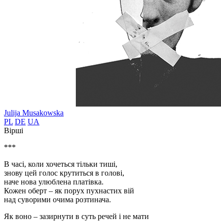
Julija Musakowska
PL
DE
UA
Вірші
***
В часі, коли хочеться тільки тиші,
знову цей голос крутиться в голові,
наче нова улюблена платівка.
Кожен оберт – як порух пухнастих вій
над суворими очима розтинача.
Як воно – зазирнути в суть речей і не мати