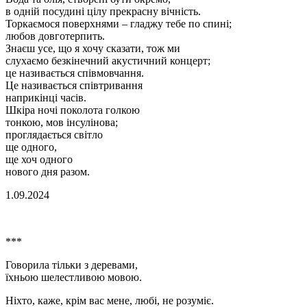
в одній посудині цілу прекрасну вічність.
Торкаємося поверхнями – гладжу тебе по спині;
любов довготерпить.
Знаєш усе, що я хочу сказати, тож ми
слухаємо безкінечний акустичний концерт;
це називається співмовчання.
Це називається співтривання
наприкінці часів.
Шкіра ночі поколота голкою
тонкою, мов інсулінова;
проглядається світло
ще одного,
ще хоч одного
нового дня разом.
1.09.2024
***
Говорила тільки з деревами,
їхньою шелестливою мовою.
Ніхто, каже, крім вас мене, любі, не розуміє.