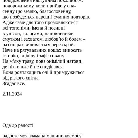
повідомлення наступним поколінням,
подорожньому, коли прийде у спа-
сенну цю землю, благословенну,
що позбудеться нарешті сумних повторів.
Адже саме для того промовляються
всі топоніми, імена й позивні
в унісон, голосами, наповненими
смутком і захватом, любовʼю й болем –
раз по раз виливається через край.
Наче на рятувальних ношах виносять
історію, вцілілу і зафіксовану.
На мʼяку траву, повз онімілий натовп,
де ніхто вже й не сподівався.
Вона розплющить очі й примружиться
від різкого світла.
Згадає все.
2.11.2024
Ода до радості
радосте моя зламана машино космосу