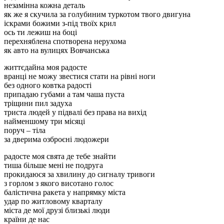
незамінна кожна деталь
як же я скучила за голубиним туркотом твого двигуна
іскрами божими з-під твоїх крил
ось ти лежиш на боці
перехняблена спотворена нерухома
як авто на вулицях Вовчaнськa
життєдайна моя радосте
вранці не можу звестися стати на рівні ноги
без одного ковтка радості
припадаю губами а там чаша пуста
тріщини пил задуха
триста людей у підвалі без права на вихід
найменшому три місяці
поруч – тіла
за дверима озброєні людожери
радосте моя свята де тебе знайти
тиша більше мені не подруга
прокидаюся за хвилину до сигналу тривоги
з горлом з якого висотано голос
балістична ракета у напрямку міста
удар по житловому кварталу
міста де мої друзі близькі люди
країни де нас