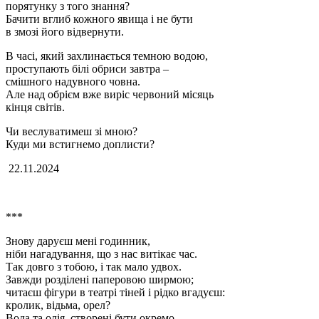
порятунку з того знання?
Бачити вглиб кожного явища і не бути
в змозі його відвернути.
В часі, який захлинається темною водою,
проступають білі обриси завтра –
смішного надувного човна.
Але над обрієм вже виріс червоний місяць
кінця світів.
Чи веслуватимеш зі мною?
Куди ми встигнемо доплисти?
22.11.2024
***
Знову даруєш мені годинник,
ніби нагадування, що з нас витікає час.
Так довго з тобою, і так мало удвох.
Завжди розділені паперовою ширмою;
читаєш фігури в театрі тіней і рідко вгадуєш:
кролик, відьма, орел?
Вода та олія, створені бути окремо,