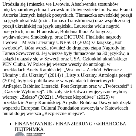
Urodziła się i mieszka we Lwowie. Absolwentka stosunków
międzynarodowych na Lwowskim Uniwersytecie im. Iwana Franki.
Autorka licznych książek poetyckich. Tłumaczka szwedzkiej poezji
na język ukraiński (m.in. Tomasa Tranströmera) oraz współczesnej
poezji ukraińskiej na język angielski. Laureatka wielu nagród
poetyckich, m.in. Hranosłow, Bohdana Ihora Antonycza,
wydawnictwa Smołoskyp, oraz DICTUM. Finalistka nagrody
Lwowa – Miasta Literatury UNESCO (2024) za książkę „Boh
swobody”, która weszła również do drugiego etapu Nagrody im.
Tarasa Szewczenki. Jej wiersze były tłumaczone na 30 języków, a
książki ukazały się w Szwecji oraz USA. Członkini ukraińskiego
PEN Clubu. W Polsce jej wiersze weszły do antologii w
przekładach Anety Kamińskiej: „Wschód – Zachód. Wiersze z
Ukrainy i dla Ukrainy” (2014) i „Listy z Ukrainy. Antologia poezji”
(2016), były też publikowane w wydaniach internetowych:
ArtPapier, Babiniec Literacki, Post Scriptum oraz w „Twórczości” i
„Gazecie Wyborczej”. Ukazały się też dwa dwujęzyczne wybory
wierszy: „Żelazo” (2022) i „Wiersze kłopotliwe” (2025) w
przekładzie Anety Kamińskiej. Artystka Bohdana Dawydiuk dzięki
wsparciu European Cultural Foundation stworzyła w Katowicach
mural do jej wiersza „Bezpieczne miejsce”.
FINANSOWANIE / FINANZIERUNG / ФІНАНСОВА
ПІДТРИМКА