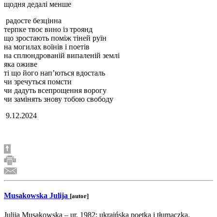
щодня дедалі менше
радосте безцінна
терпке твоє вино із троянд
що зростають поміж тіней руїн
на могилах воїнів і поетів
на сплюндрованій випаленій землі
яка оживе
ті що його нап’ються вдосталь
чи зречуться помсти
чи дадуть всепрощення ворогу
чи замінять знову тобою свободу
9.12.2024
Musakowska Julija
[autor]
Julija Musakowska – ur. 1982; ukraińska poetka i tłumaczka.