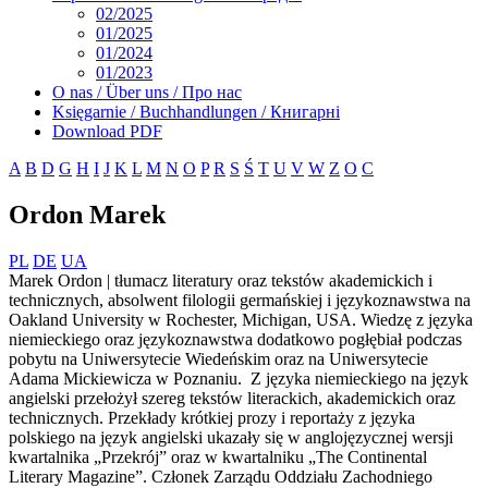
02/2025
01/2025
01/2024
01/2023
O nas / Über uns / Про нас
Księgarnie / Buchhandlungen / Книгарні
Download PDF
A
B
D
G
H
I
J
K
L
M
N
O
P
R
S
Ś
T
U
V
W
Z
О
С
Ordon Marek
PL
DE
UA
Marek Ordon | tłumacz literatury oraz tekstów akademickich i
technicznych, absolwent filologii germańskiej i językoznawstwa na
Oakland University w Rochester, Michigan, USA. Wiedzę z języka
niemieckiego oraz językoznawstwa dodatkowo pogłębiał podczas
pobytu na Uniwersytecie Wiedeńskim oraz na Uniwersytecie
Adama Mickiewicza w Poznaniu. Z języka niemieckiego na język
angielski przełożył szereg tekstów literackich, akademickich oraz
technicznych. Przekłady krótkiej prozy i reportaży z języka
polskiego na język angielski ukazały się w anglojęzycznej wersji
kwartalnika „Przekrój” oraz w kwartalniku „The Continental
Literary Magazine”. Członek Zarządu Oddziału Zachodniego