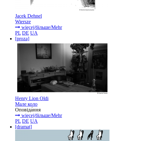
Jacek Dehnel
Wiersze
więcej/більше/Mehr
PL
DE
UA
[proza]
Henry Lion Oldi
Мале коло
Оповіда́ння
więcej/більше/Mehr
PL
DE
UA
[dramat]