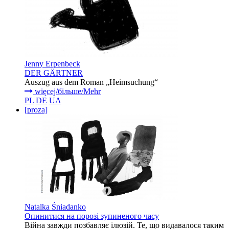
Jenny Erpenbeck
DER GÄRTNER
Auszug aus dem Roman „Heimsuchung“
więcej/більше/Mehr
PL
DE
UA
[proza]
Natalka Śniadanko
Опинитися на порозі зупиненого часу
Війна завжди позбавляє ілюзій. Те, що видавалося таким