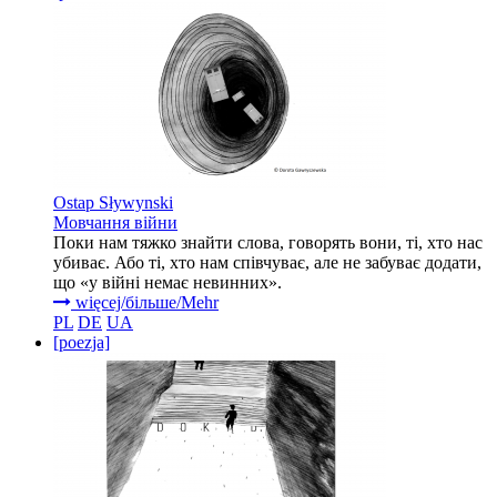
Ostap Sływynski
Мовчання війни
Поки нам тяжко знайти слова, говорять вони, ті, хто нас
убиває. Або ті, хто нам співчуває, але не забуває додати,
що «у війні немає невинних».
więcej/більше/Mehr
PL
DE
UA
[poezja]