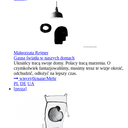
Małgorzata Rejmer
Gasną światła w naszych domach
Ukraińcy tracą swoje domy. Polacy tracą marzenia. O
czymkolwiek fantazjowaliśmy, musimy teraz te wizje okroić,
odchudzić, odłożyć na lepszy czas.
więcej/більше/Mehr
PL
DE
UA
[proza]