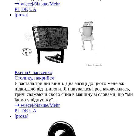
więcej/більше/Mehr
PL
DE
UA
[proza]
Ksenia Charczenko
Столику, накрийся
Я застала три дні війни. Два місяці до цього мене аж
підкидало від тривоги. Я пакувалась і розпаковувалась,
тричі саджаючи свого сина в машину зі словами, що “ми
їдемо у відпустку”...
więcej/більше/Mehr
PL
DE
UA
[proza]