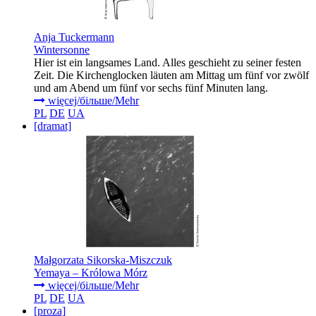
Anja Tuckermann
Wintersonne
Hier ist ein langsames Land. Alles geschieht zu seiner festen
Zeit. Die Kirchenglocken läuten am Mittag um fünf vor zwölf
und am Abend um fünf vor sechs fünf Minuten lang.
więcej/більше/Mehr
PL
DE
UA
[dramat]
Małgorzata Sikorska-Miszczuk
Yemaya – Królowa Mórz
więcej/більше/Mehr
PL
DE
UA
[proza]