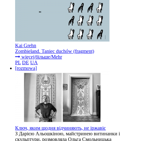
Kai Grehn
Zombieland. Taniec duchów (fragment)
więcej/більше/Mehr
PL
DE
UA
[rozmowa]
Ключ, яким щодня відчиняють, не іржавіє
З Дарією Альошкіною, майстринею витинанки і
скульптури, розмовляла Ольга Смольницька