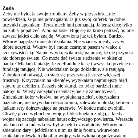
Zosia
Żeby nie było, ja swoje zrobiłam. Żeby w przyszłości, nie
powiedzieli, że ja nie pomagałam. Ja już swój kuferek na dobre
uczynki napełniłam. Teraz niech inni pomagają. Ja teraz chcę tylko
na żubry popatrzeć. Albo na łosie. Boję się na kruki patrzeć, bo one
zawsze jakieś ciało znajdą. Wkurwiona już też byłam. Bardzo.
Wkurw napędzał mnie do działania. Nie wiara w ideały, czy w
dobre uczynki. Wkurw był moim czarnym pasem w walce z
rzeczywistością. Najpierw wkurwiłam się na pracę, że nie przynosi
nic dobrego światu. Co może dać światu siedzenie w okienku
banku? Miałam fantazję, że zdefrauduję kasę i wszystko przeleję na
fundację ratującą. Nie wiedziałam kogo dokładnie, ale ratującą.
Zabrakło mi odwagi, co stało się przyczyną jeszcze większej
frustracji. Krzyczałam na klientów, wytykałam najmniejszy błąd
sugerując debilizm. Zaczęły się skargi, co tylko bardziej mnie
nakręciło. Wtedy zaczęłam ostentacyjnie się zaniedbywać.
Zmieniłam kolor włosów, na wypłukaną zieleń, obgryzałam
paznokcie, nie używałam dezodorantu, zalewałam bluzkę kefirem i
jadłam sery dojrzewające na przerwie. W końcu mnie zwolnili.
Chwilę przed wybuchem wojny. Odetchnęłam z ulgą, a kiedy
wojna się zaczęła nabrałam haust odżywczego powietrza. Wreszcie
miałam cel, a mój wkurw był w pełni uzasadniony. Wkurwiona
zbierałam dary i jeździłam z nimi na linię frontu, wkurwiona
szukałam mieszkań dla ofiar wojny, wkurwiona organizowałam