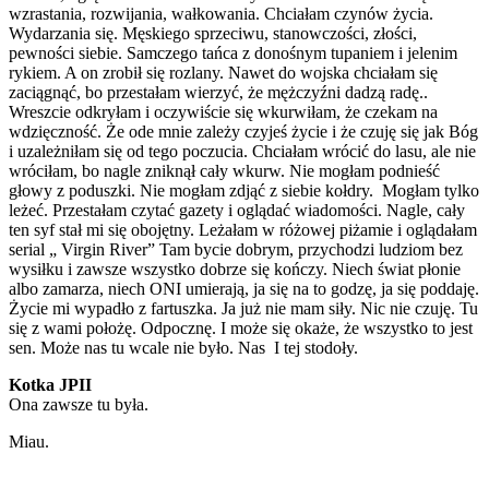
wzrastania, rozwijania, wałkowania. Chciałam czynów życia.
Wydarzania się. Męskiego sprzeciwu, stanowczości, złości,
pewności siebie. Samczego tańca z donośnym tupaniem i jelenim
rykiem. A on zrobił się rozlany. Nawet do wojska chciałam się
zaciągnąć, bo przestałam wierzyć, że mężczyźni dadzą radę..
Wreszcie odkryłam i oczywiście się wkurwiłam, że czekam na
wdzięczność. Że ode mnie zależy czyjeś życie i że czuję się jak Bóg
i uzależniłam się od tego poczucia. Chciałam wrócić do lasu, ale nie
wróciłam, bo nagle zniknął cały wkurw. Nie mogłam podnieść
głowy z poduszki. Nie mogłam zdjąć z siebie kołdry. Mogłam tylko
leżeć. Przestałam czytać gazety i oglądać wiadomości. Nagle, cały
ten syf stał mi się obojętny. Leżałam w różowej piżamie i oglądałam
serial „ Virgin River” Tam bycie dobrym, przychodzi ludziom bez
wysiłku i zawsze wszystko dobrze się kończy. Niech świat płonie
albo zamarza, niech ONI umierają, ja się na to godzę, ja się poddaję.
Życie mi wypadło z fartuszka. Ja już nie mam siły. Nic nie czuję. Tu
się z wami położę. Odpocznę. I może się okaże, że wszystko to jest
sen. Może nas tu wcale nie było. Nas I tej stodoły.
Kotka JPII
Ona zawsze tu była.
Miau.