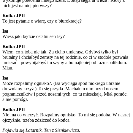
wykonuje polecenia innego szefa. Dokąd sięga ta wieża? Który z
nich jest na niej pierwszy?
Kotka JPII
To jest pytanie o wiarę, czy o biurokrację?
Isa
Wiesz jaki będzie ostatni sen Isy?
Kotka JPII
Wiem, co z tobą nie tak. Za cicho umierasz. Gdybyś tylko był
brutalny i chciałbyś zemsty na tej rodzinie, co ci w stodole pozwala
umierać i powybijałbyś im szyby albo najlepiej od razu spalił dom.
Miau.
Isa
Może rozpalimy ognisko?. (Isa wyciąga spod mokrego ubranie
drewniany krzyż.) To się przyda. Machałem nim przed nosem
pograniczników i przed nosami tych, co tu mieszkają. Miał pomóc,
a nie pomógł.
Kotka JPII
Nie ma co wierzyć. Rozpalmy ognisko. To mi się podoba. W naszej
ojczyźnie, trzeba zdziczeć do końca.
Pojawia się Latarnik. Ten z Sienkiewicza.