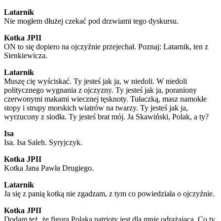
Latarnik
Nie mogłem dłużej czekać pod drzwiami tego dyskursu.
Kotka JPII
ON to się dopiero na ojczyźnie przejechał. Poznaj: Latarnik, ten z
Sienkiewicza.
Latarnik
Muszę cię wyściskać. Ty jesteś jak ja, w niedoli. W niedoli
politycznego wygnania z ojczyzny. Ty jesteś jak ja, poraniony
czerwonymi makami wiecznej tęsknoty. Tułaczką, masz namokłe
stopy i strupy morskich wiatrów na twarzy. Ty jesteś jak ja,
wyrzucony z siodła. Ty jesteś brat mój. Ja Skawiński, Polak, a ty?
Isa
Isa. Isa Saleh. Syryjczyk.
Kotka JPII
Kotka Jana Pawła Drugiego.
Latarnik
Ja się z panią kotką nie zgadzam, z tym co powiedziała o ojczyźnie.
Kotka JPII
Dodam też, że figura Polaka patrioty jest dla mnie odrażająca. Co ty