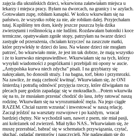
zajęcia dla ukraińskich dzieci, wkurwiona załatwiałam miejsca u
lekarzy i miejsca pracy. Byłam na dworcach, na granicy i w azylach.
Gotowałam zupę, robiłam kanapki. W końcu wkurwiłam się na
państwo, że wszystko robię za nie, ale robiłam dalej. Przyjechałam
tutaj. Kupiliśmy ten dom, kiedy jeszcze puszcza była dzika
zwierzętami i roślinnością a nie ludźmi. Rozdawałam batoniki i koce
termiczne, opatrywałam zgniłe stopy, patrzyłam na twarze dzieci
zastygłe od przerażenia, chciałam krzyczeć na zaszczute matki,
które przywlekły te dzieci do lasu. Na własne dzieci nie mogłam
patrzeć, bo wkurwiało mnie, że jest im tak dobrze, że mają wszystko
i że to kurewsko niesprawiedliwe. Wkurwiałam się na tych, którzy
wysyłali wiadomości z pogróżkami i przebijali mi opony w aucie.
„Antypolska kurwa niech zdycha” pisali. I na grzybiarzy się
nakręcałam, bo donosili straży. I na bagna, torf, błoto i przymrozki.
Na zawilce, że mają czelność kwitnąć. Wkurwiałam się, że ONI
śmierdzą i potrafią odmówić przyjęcia rzeczy, które dźwigałam na
plecach parę godzin zapadając się w mokradłach…Potem wkurwiła
się na to, że musiałam przestać chodzić do lasu, żeby ratować naszą
rodzinę. Wkurwiłam się na wyrozumiałość męża. Na jego ciągłe
RAZEM. Chciał razem wzrastać i inwestować w naszą relację.
Zaczął jeździć na warsztaty rozwojowe i po każdym, wracał
bardziej chętny. Nie wychodził sam, nawet z psem, nie miał pasji,
ani koleżanek od zwierzeń. Miał tylko NAS.. Wkurwiałam się, że
muszę przerabiać, babrać się w schematach przywiązania, czytać,
słuchać, oglądać mentorów i nauczycieli. Nie nadawałam się do