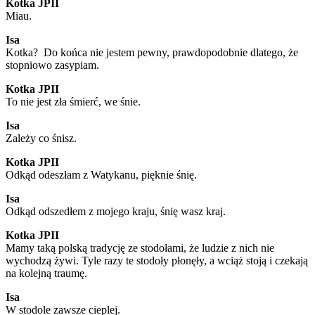
Kotka JPII
Miau.
Isa
Kotka? Do końca nie jestem pewny, prawdopodobnie dlatego, że
stopniowo zasypiam.
Kotka JPII
To nie jest zła śmierć, we śnie.
Isa
Zależy co śnisz.
Kotka JPII
Odkąd odeszłam z Watykanu, pięknie śnię.
Isa
Odkąd odszedłem z mojego kraju, śnię wasz kraj.
Kotka JPII
Mamy taką polską tradycję ze stodołami, że ludzie z nich nie
wychodzą żywi. Tyle razy te stodoły płonęły, a wciąż stoją i czekają
na kolejną traumę.
Isa
W stodole zawsze cieplej.