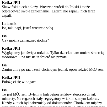
Kotka JPII
Skawiński niech dołoży. Wreszcie wrócił do Polski i może
odpracować swoje zaniechanie. Latarni nie zapalił, nich teraz
zapali.
Latarnik
Isa, taki nagi, jesteś wreszcie sobą.
Isa
Czy można zamarznąć godnie?
Kotka JPII
Wyglądamy jak święta rodzina. Tylko dziecko nam umiera śmiercią
stodołową. I na nic się ta śmierć nie przyda.
Isa
Zanim umrę po raz trzeci, chciałbym jednak opowiedzieć MÓJ sen.
Kotka JPII
Położę ci się w nogach.
Isa
To jest MÓJ sen. Byłem w hali pełnej regałów sterczących jak
minarety. Na regałach stały segregatory w takim samym kolorze.
Każdy z nich był nabrzmiały od dokumentów. Chodziłem między