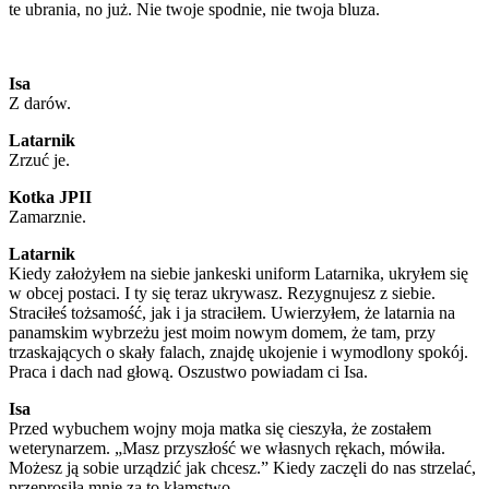
te ubrania, no już. Nie twoje spodnie, nie twoja bluza.
Isa
Z darów.
Latarnik
Zrzuć je.
Kotka JPII
Zamarznie.
Latarnik
Kiedy założyłem na siebie jankeski uniform Latarnika, ukryłem się
w obcej postaci. I ty się teraz ukrywasz. Rezygnujesz z siebie.
Straciłeś tożsamość, jak i ja straciłem. Uwierzyłem, że latarnia na
panamskim wybrzeżu jest moim nowym domem, że tam, przy
trzaskających o skały falach, znajdę ukojenie i wymodlony spokój.
Praca i dach nad głową. Oszustwo powiadam ci Isa.
Isa
Przed wybuchem wojny moja matka się cieszyła, że zostałem
weterynarzem. „Masz przyszłość we własnych rękach, mówiła.
Możesz ją sobie urządzić jak chcesz.” Kiedy zaczęli do nas strzelać,
przeprosiła mnie za to kłamstwo.