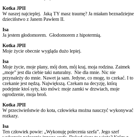
Kotka JPII
W naszej najcieplej. Jaką TY masz traumę? Ja miałam beznadziejne
dzieciństwo z Janem Pawłem II.
Isa
Ja jestem głodomorem. Głodomorem z hipotermią.
Kotka JPII
Moje życie obecnie wygląda dużo lepiej.
Isa
Moje życie, moje plany, mój dom, mój kraj, moja rodzina. Zaimek
„moje” jest dla ciebie taki naturalny. Nie dla mnie. Nic nie
przynależy do mnie. Nawet ja sam. Jedyne, co mogę, to czekać. I to
czekanie jest nędzą. Największą. Czekam na decyzję, którą
podejmie ktoś syty, kto mówi: moje zamki w drzwiach, moje
ogrodzenie, moja broń.
Kotka JPII
W przeciwieństwie do kota, człowieka można nauczyć wykonywać
rozkazy.
Isa
Ten człowiek powie: „Wykonuję polecenia szefa”. Jego szef