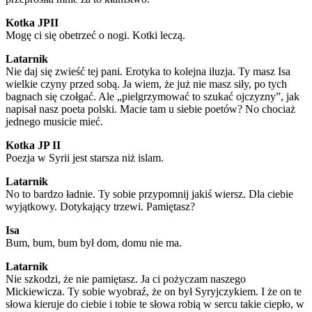
Kotka JPII
Mogę ci się obetrzeć o nogi. Kotki leczą.
Latarnik
Nie daj się zwieść tej pani. Erotyka to kolejna iluzja. Ty masz Isa
wielkie czyny przed sobą. Ja wiem, że już nie masz siły, po tych
bagnach się czołgać. Ale „pielgrzymować to szukać ojczyzny”, jak
napisał nasz poeta polski. Macie tam u siebie poetów? No chociaż
jednego musicie mieć.
Kotka JP II
Poezja w Syrii jest starsza niż islam.
Latarnik
No to bardzo ładnie. Ty sobie przypomnij jakiś wiersz. Dla ciebie
wyjątkowy. Dotykający trzewi. Pamiętasz?
Isa
Bum, bum, bum był dom, domu nie ma.
Latarnik
Nie szkodzi, że nie pamiętasz. Ja ci pożyczam naszego
Mickiewicza. Ty sobie wyobraź, że on był Syryjczykiem. I że on te
słowa kieruje do ciebie i tobie te słowa robią w sercu takie ciepło, w