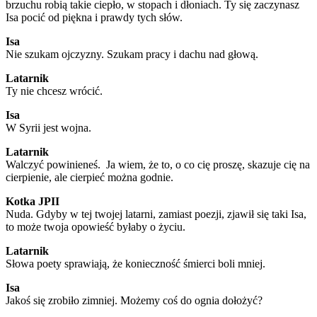
brzuchu robią takie ciepło, w stopach i dłoniach. Ty się zaczynasz
Isa pocić od piękna i prawdy tych słów.
Isa
Nie szukam ojczyzny. Szukam pracy i dachu nad głową.
Latarnik
Ty nie chcesz wrócić.
Isa
W Syrii jest wojna.
Latarnik
Walczyć powinieneś. Ja wiem, że to, o co cię proszę, skazuje cię na
cierpienie, ale cierpieć można godnie.
Kotka JPII
Nuda. Gdyby w tej twojej latarni, zamiast poezji, zjawił się taki Isa,
to może twoja opowieść byłaby o życiu.
Latarnik
Słowa poety sprawiają, że konieczność śmierci boli mniej.
Isa
Jakoś się zrobiło zimniej. Możemy coś do ognia dołożyć?