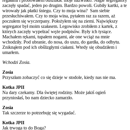
regałami i próbowałem odszukać moje nazwisko. Nagle segregatory
zaczęły spadać, jeden po drugim. Bardzo powoli. Gubiły kartki, a te
wirowały jak płatki śniegu. Czy to moja wina? Sam siebie
przesłuchiwałem. Czy to moja wina, pytałem raz za razem, aż
poczułem się wyczerpany. Położyłem się na ziemi. Największy
segregator był moim szałasem. Legowisko zrobiłem z kartek, z
których zaczęły wypełzać węże podpisów. Były ich tysiące.
Machałem rękami, tupałem nogami, ale one wciąż na mnie
wchodziły. Pod ubranie, do nosa, do uszu, do gardła, do odbytu.
Zniknąłem pod ich obślizgłymi ciałami. Wtedy się obudziłem i
umarłem.
Wchodzi Zosia.
Zosia
Przyszłam zobaczyć co się dzieje w stodole, kiedy nas nie ma.
Kotka JPII
Na dary czekamy. Dla świętej rodziny. Może jakiś ogień
przyniosłaś, bo nam dziecko zamarzło.
Zosia
Tak szczerze to potrzebuję się wygadać.
Kotka JPII
Jak trwoga to do Boga?