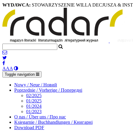
WYDAWCA:
STOWARZYSZENIE WILLA DECJUSZA & INS
A
A
A
Toggle navigation
Nowy / Neue / Новий
Poprzednie / Vorherige / Попередні
02/2025
01/2025
01/2024
01/2023
O nas / Über uns / Про нас
Księgarnie / Buchhandlungen / Книгарні
Download PDF