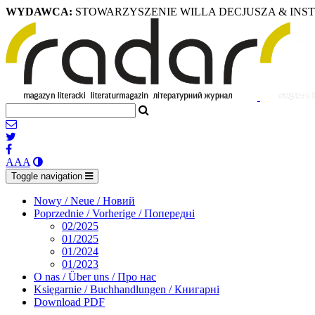
WYDAWCA:
STOWARZYSZENIE WILLA DECJUSZA & INS
A
A
A
Toggle navigation
Nowy / Neue / Новий
Poprzednie / Vorherige / Попередні
02/2025
01/2025
01/2024
01/2023
O nas / Über uns / Про нас
Księgarnie / Buchhandlungen / Книгарні
Download PDF