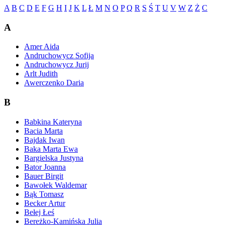
A
B
C
D
E
F
G
H
I
J
K
L
Ł
M
N
O
P
Q
R
S
Ś
T
U
V
W
Z
Ż
С
A
Amer Aida
Andruchowycz Sofija
Andruchowycz Jurij
Arlt Judith
Awerczenko Daria
B
Babkina Kateryna
Bacia Marta
Bajdak Iwan
Baka Marta Ewa
Bargielska Justyna
Bator Joanna
Bauer Birgit
Bawołek Waldemar
Bąk Tomasz
Becker Artur
Bełej Łeś
Bereżko-Kamińska Julia