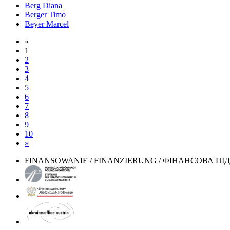
Berg Diana
Berger Timo
Beyer Marcel
«
1
2
3
4
5
6
7
8
9
10
»
FINANSOWANIE / FINANZIERUNG / ФІНАНСОВА П