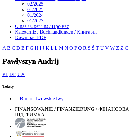
02/2025
01/2025
01/2024
01/2023
O nas / Über uns / Про нас
Księgarnie / Buchhandlungen / Книгарні
Download PDF
A
B
C
D
E
F
G
H
I
J
K
L
Ł
M
N
O
P
Q
R
S
Ś
T
U
V
W
Z
Ż
С
Pawłyszyn Andrij
PL
DE
UA
Teksty
1. Bruno i lwowskie lwy
FINANSOWANIE / FINANZIERUNG / ФІНАНСОВА
ПІДТРИМКА