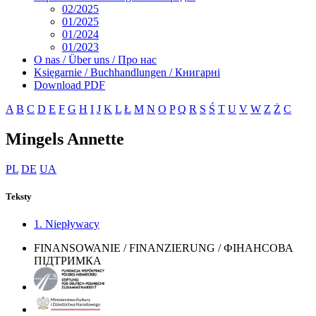
02/2025
01/2025
01/2024
01/2023
O nas / Über uns / Про нас
Księgarnie / Buchhandlungen / Книгарні
Download PDF
A
B
C
D
E
F
G
H
I
J
K
L
Ł
M
N
O
P
Q
R
S
Ś
T
U
V
W
Z
Ż
С
Mingels Annette
PL
DE
UA
Teksty
1. Niepływacy
FINANSOWANIE / FINANZIERUNG / ФІНАНСОВА
ПІДТРИМКА