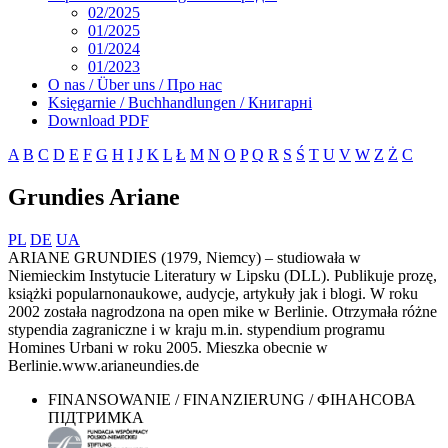
02/2025
01/2025
01/2024
01/2023
O nas / Über uns / Про нас
Księgarnie / Buchhandlungen / Книгарні
Download PDF
A
B
C
D
E
F
G
H
I
J
K
L
Ł
M
N
O
P
Q
R
S
Ś
T
U
V
W
Z
Ż
С
Grundies Ariane
PL
DE
UA
ARIANE GRUNDIES (1979, Niemcy) – studiowała w
Niemieckim Instytucie Literatury w Lipsku (DLL). Publikuje prozę,
książki popularnonaukowe, audycje, artykuły jak i blogi. W roku
2002 została nagrodzona na open mike w Berlinie. Otrzymała różne
stypendia zagraniczne i w kraju m.in. stypendium programu
Homines Urbani w roku 2005. Mieszka obecnie w
Berlinie.www.arianeundies.de
FINANSOWANIE / FINANZIERUNG / ФІНАНСОВА
ПІДТРИМКА