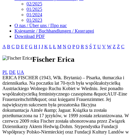
02/2025
01/2025
01/2024
01/2023
O nas / Über uns / Про нас
Księgarnie / Buchhandlungen / Книгарні
Download PDF
A
B
C
D
E
F
G
H
I
J
K
L
Ł
M
N
O
P
Q
R
S
Ś
T
U
V
W
Z
Ż
С
Fischer Erica
PL
DE
UA
ERICA FISCHER (1943, Wlk. Brytania) – Pisarka, tłumaczka i
dziennikarka. Na poczatku lat 70-tych była współzałożycielką
Austriackiego Wolnego Ruchu Kobiet w Wiedniu. Jest ponadto
współzałożycielką feministycznego czasopisma &quot;AUF-Eine
Frauenzeitschrift&quot; oraz księgarni Frauenzimmer. Jej
największym sukcesem była prozatorska fikcyjna
dokumantacja Aimée &amp; Jaguar. Książka ta została
przetłumaczona na 17 języków, w 1999 została zekranizowana. W
czerwcu 2009 roku Fischer została uhonorowana przez Związek
Dziennikarzy Aktem Hedwig-Dohm. Stypendystka Fundacji
Współpracy Polsko-Niemieckiej oraz Fundacji Kultury Landów w