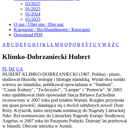
02/2025
01/2025
01/2024
01/2023
O nas / Über uns / Про нас
Księgarnie / Buchhandlungen / Книгарні
Download PDF
A
B
C
D
E
F
G
H
I
J
K
L
Ł
M
N
O
P
Q
R
S
Ś
T
U
V
W
Z
Ż
С
Klimko-Dobrzaniecki Hubert
PL
DE
UA
HUBERT KLIMKO-DOBRZANIECKI (1967, Polska) - pisarz,
studiował filozofię, teologię i filologię islandzką. Wydał dwa tomiki
wierszy po islandzku, publikował opowiadania w "Studium",
"Czasie Kultury", "Twórczości", "Lampie" i "Portrecie". W 2003
roku opublikował zbiór opowiadań Stacja Bielawa Zachodnia
(wznowiony w 2007 roku pod tytułem Wariat). Rozgłos przyniosła
mu quasi-powieść, składająca się z dwóch odrębnych nowel: Dom
Róży. Krýsuvík, która otrzymała nominację do Nagrody Literackiej
Nike. Był nominowany do Literackiej Nagrody Europy Środkowej
Angelus, w 2007 roku do Paszportu Polityki. Dziesięć lat przebywał
w Islandii. Obecnie mieszka w Austrii.