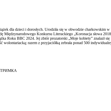
 książek dla dzieci i dorosłych. Urodziła się w obwodzie charkowskim
odę Międzynarodowego Konkursu Literackiego „Koronacja słowa 2018”
ążka Roku BBC 2024. Jej zbiór prozatorski „Moje kobiety” znalazł się
 wolontariacką; razem z przyjaciółką zebrała ponad 500 indywidualnyc
ІДТРИМКА