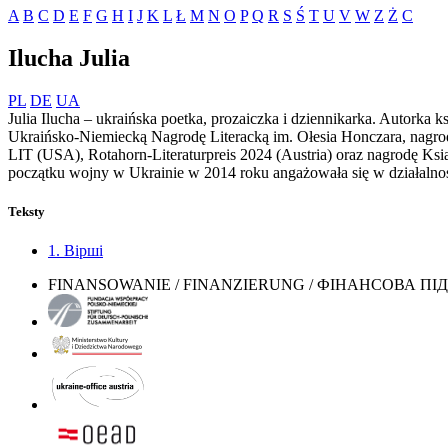
A
B
C
D
E
F
G
H
I
J
K
L
Ł
M
N
O
P
Q
R
S
Ś
T
U
V
W
Z
Ż
С
Ilucha Julia
PL
DE
UA
Julia Ilucha – ukraińska poetka, prozaiczka i dziennikarka. Autorka
Ukraińsko-Niemiecką Nagrodę Literacką im. Ołesia Honczara, nagr
LIT (USA), Rotahorn-Literaturpreis 2024 (Austria) oraz nagrodę Ksi
początku wojny w Ukrainie w 2014 roku angażowała się w działalność
Teksty
1. Вірші
FINANSOWANIE / FINANZIERUNG / ФІНАНСОВА П