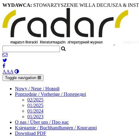
WYDAWCA:
STOWARZYSZENIE WILLA DECJUSZA & INS
A
A
A
Toggle navigation
Nowy / Neue / Новий
Poprzednie / Vorherige / Попередні
02/2025
01/2025
01/2024
01/2023
O nas / Über uns / Про нас
Księgarnie / Buchhandlungen / Книгарні
Download PDF