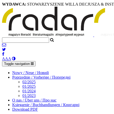
WYDAWCA:
STOWARZYSZENIE WILLA DECJUSZA & INS
A
A
A
Toggle navigation
Nowy / Neue / Новий
Poprzednie / Vorherige / Попередні
02/2025
01/2025
01/2024
01/2023
O nas / Über uns / Про нас
Księgarnie / Buchhandlungen / Книгарні
Download PDF