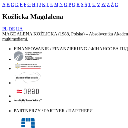
A
B
C
D
E
F
G
H
I
J
K
L
Ł
M
N
O
P
Q
R
S
Ś
T
U
V
W
Z
Ż
С
Koźlicka Magdalena
PL
DE
UA
MAGDALENA KOŹLICKA (1988, Polska) – Absolwentka Akademii Sztuk
multimediami.
FINANSOWANIE / FINANZIERUNG / ФІНАНСОВА П
PARTNERZY / PARTNER / ПАРТНЕРИ