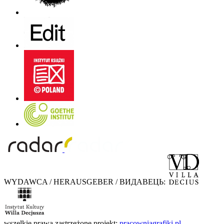
WYDAWCA / HERAUSGEBER / ВИДАВЕЦЬ:
wszelkie prawa zastrzeżone
projekt:
pracowniagrafiki.pl