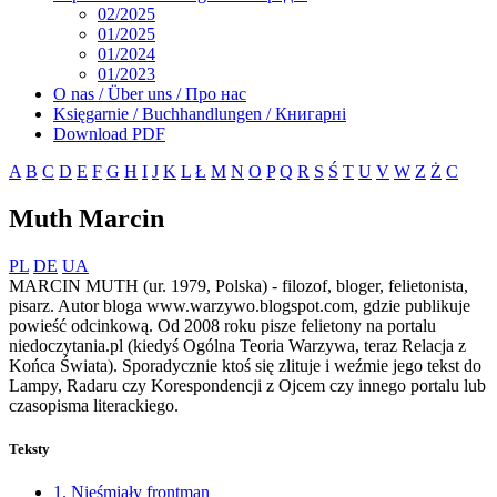
02/2025
01/2025
01/2024
01/2023
O nas / Über uns / Про нас
Księgarnie / Buchhandlungen / Книгарні
Download PDF
A
B
C
D
E
F
G
H
I
J
K
L
Ł
M
N
O
P
Q
R
S
Ś
T
U
V
W
Z
Ż
С
Muth Marcin
PL
DE
UA
MARCIN MUTH (ur. 1979, Polska) - filozof, bloger, felietonista,
pisarz. Autor bloga www.warzywo.blogspot.com, gdzie publikuje
powieść odcinkową. Od 2008 roku pisze felietony na portalu
niedoczytania.pl (kiedyś Ogólna Teoria Warzywa, teraz Relacja z
Końca Świata). Sporadycznie ktoś się zlituje i weźmie jego tekst do
Lampy, Radaru czy Korespondencji z Ojcem czy innego portalu lub
czasopisma literackiego.
Teksty
1. Nieśmiały frontman