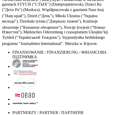
gazetach STYCH ("СТЫХ") (Dniepropietrowsk), Dzieci Ra
("Дети Ра") (Moskwa). Współpracowała z gazetami Nasz kraj
("Наш край"), Dzień (“День”), Młoda Ukraina ("Україна
молода"), Dzerkało tyżnia ("Дзеркало тижня"), Kniżnoje
obozrenije (“Книжное обозрение”), Nowije Izwjesti (“Новые
Известия”), Märkisches Oderzeitung i czasopismem Ukrajins’kij
Tyżdeń ("Український Тиждень"). Stypendystka berlińskiego
programu "Journalisten International". Mieszka w Kijowie.
FINANSOWANIE / FINANZIERUNG / ФІНАНСОВА
ПІДТРИМКА
PARTNERZY / PARTNER / ПАРТНЕРИ