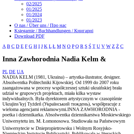
02/2025
01/2025
01/2024
01/2023
O nas / Über uns / Про нас
Księgarnie / Buchhandlungen / Книгарні
Download PDF
A
B
C
D
E
F
G
H
I
J
K
L
Ł
M
N
O
P
Q
R
S
Ś
T
U
V
W
Z
Ż
С
Inna Zawhorodnia Nadia Kelm &
PL
DE
UA
NADIA KELM (1981, Ukraina) – artystka-ilustrator, designer.
Absolwentka Politechniki Kijowskiej. Od 1999 do 2007 roku
zaangażowana w procesy współczesnej sztuki ukraińskiej brała
udział w grupowych projektach, miała kilka wystaw
indywidualnych. Była dyrektorem artystycznym w czasopiśmie
Ukrajins’kyj Tyżdeń (Український тиждень), współpracuje z
wieloma agencjami reklamowymi.INNA ZAWHORODNIA -
poetka i dziennikarka. Absolwentka dziennikarstwa Moskiewskiego
Uniwersytetu im. M. Łomonosowa. Studiowała na Państwowym
Uniwersytecie w Dniepropietrowsku i Wolnym Rosyjsko-
Niemieckim Instytucie Publicystyki. Publikowała w literackich