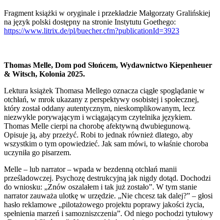
Fragment książki w oryginale i przekładzie Małgorzaty Gralińskiej
na język polski dostępny na stronie Instytutu Goethego:
https://www.litrix.de/pl/buecher.cfm?publicationId=3923
Thomas Melle, Dom pod Słońcem, Wydawnictwo Kiepenheuer
& Witsch, Kolonia 2025.
Lektura książek Thomasa Mellego oznacza ciągłe spoglądanie w
otchłań, w mrok ukazany z perspektywy osobistej i społecznej,
który został oddany autentycznym, nieskomplikowanym, lecz
niezwykle porywającym i wciągającym czytelnika językiem.
Thomas Melle cierpi na chorobę afektywną dwubiegunową.
Opisuje ją, aby przeżyć. Robi to jednak również dlatego, aby
wszystkim o tym opowiedzieć. Jak sam mówi, to właśnie choroba
uczyniła go pisarzem.
Melle – lub narrator – wpada w bezdenną otchłań manii
prześladowczej. Psychozę destrukcyjną jak nigdy dotąd. Dochodzi
do wniosku: „Znów oszalałem i tak już zostało”. W tym stanie
narrator zauważa ulotkę w urzędzie. „Nie chcesz tak dalej?” – głosi
hasło reklamowe „pilotażowego projektu poprawy jakości życia,
spełnienia marzeń i samozniszczenia”. Od niego pochodzi tytułowy