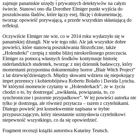
zajmuje panamskie urzędy i prywatnych detektywów na całym
świecie. Stanowi ono dla Dorothee Elmiger punkt wyjścia do
poszukiwania śladów, które łączy esej, fikcję i dokumentację,
tworząc opowieść porywającą, a przede wszystkim skłaniającą do
refleksji.
Oczywiście Elmiger nie wie, co w 2014 roku wydarzyło się w
panamskiej dżungli. Nie wie tego nikt. Ale jak wszystkie dobre
powieści, które stanowią poszukiwania filozoficzne, także
„Holenderki” czerpią z nimbu bliżej nieokreślonego przeczucia.
Elmiger za pomocą własnych środków kontynuuje historię
niderlandzkich studentek, tworząc z niej dziennik badawczy, który
momentami przypomina dokumentalny horror „Blair Witch Project“
z lat dziewięćdziesiątych. Między słowami wdziera się niepokojący
impet przemocy i kobietobójstwa Roberto Bolaño i Davida Lyncha.
W którymś momencie czytamy w „Holenderkach”, że w życiu
chodzi o to, by dostrzegać „uwikłania, powiązania, to, co
synchroniczne i pozornie przypadkowe”. W tej powieści autorka nie
tylko je dostrzega, ale również przytacza – razem z czytelnikami.
Dlatego powieść jest konsekwentnie napisana w trybie
przypuszczającym, który nieustannie uzmysławia czytelnikowi
niepewność wszystkiego, co da się opowiedzieć.
Fragment recenzji książki autorstwa Katariny Teutsch.