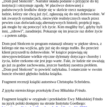
„Dom pod Słońcem”. Narrator składa podanie o przyjęcie do tej
instytucji i otrzymuje zgodę. W placówce dotowanej z
państwowych środków dzieje się w skrócie rzecz następująca:
ludzie, którzy nie chcą już żyć, zgłaszają się do niej dobrowolnie. W
tak zwanych symulacjach, niezwykle realistycznych snach przez
pewien czas doświadczają alternatywnych historii; projekcji tego,
jak mogło by się potoczyć ich życie. Kim mogliby być, gdyby byli
inni, „zdrowi”, zaradniejsi. Pokazuje się im jeszcze raz dobre życie
– a potem zabija.
Dom pod Słońcem to program eutanazji ubrany w piękne słowa, z
którego nie ma wyjścia, gdy już się do niego trafiło. Bo przecież
klient przyszedł tu dobrowolnie. W książce pojawiają się
niewypowiedziane wielkie etyczne dylematy dotyczące choroby i
życia, które rzekomo nie jest jego warte. Fakt, że ludzie nie uważają
go już za godne zachowania, jeszcze bardziej zaostrza problem.
„Dom pod Słońcem” to powieść radykalna. I ostatecznie w swoim
buncie również głęboko ludzka książka.
Fragment recenzji książki autorstwa Christopha Schrödera.
Z języka niemieckiego przełożyła Ewa Mikulska-Frindo.
Fragment książki w oryginale i przekładzie Ewy Mikulskiej Frindo
na język polski dostępny na stronie Instytutu Goethego: