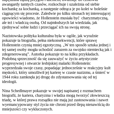
awangardy tamtych czasów, rozkochuje i uzależnia od siebie
kochankę za kochanką, a następnie odtrąca je po kolei w boleśnie
ciągnącym się procesie. Zaledwie po kilku stronach tej interesującej
opowieści wiadomo, że Hollenstein musiała być charyzmatyczną,
ale też i władczą osobą. Od najmłodszych lat wiedziała, jak
zjednywać sobie ludzi i przeciągać ich na swoją stronę.
Nazistowska polityka kulturalna była w ogóle, jak wyraźnie
pokazuje ta biografia, pełna niekonsekwencji, które sprawę
Hollenstein czynią mniej egzotyczną. „W ten sposób sztuka jednej i
tej samej osoby mogła uchodzić zarazem za swojsko niemiecką jak i
zdegenerowaną”. Autorka pokazuje to na kilku przykładach.
Podobną sprzeczność da się zauważyć w życiu artystycznie
progresywnej i otwarcie lesbijskiej malarki Hollenstein:
wyprzedzała swoje czasy, popadając jednocześnie w reakcyjny kult
męskości, który umożliwił jej karierę w czasie nazizmu, a śmierć w
1944 roku zamknęła jej drogę do zdystansowania się od tej
ideologii.
Nina Schedlmayer pokazuje w swojej napisanej z rozmachem
biografii, że kariera, charyzma i władza mogą tworzyć złowieszczą
triadę, w której prawa rozsądku nie mają już zastosowania i nawet
wyemancypowany styl życia nie chroni przed ślepą nienawiścią do
mniejszości czy wykluczonych.