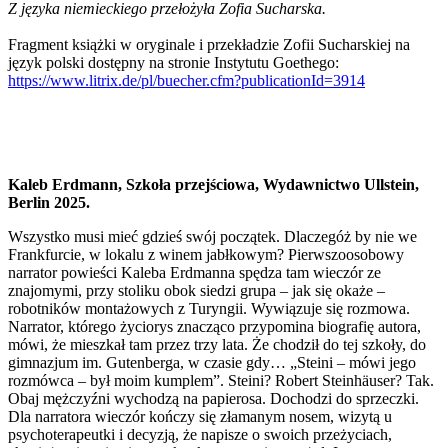
Z języka niemieckiego przełożyła Zofia Sucharska.
Fragment książki w oryginale i przekładzie Zofii Sucharskiej na
język polski dostępny na stronie Instytutu Goethego:
https://www.litrix.de/pl/buecher.cfm?publicationId=3914
Kaleb Erdmann, Szkoła przejściowa, Wydawnictwo Ullstein,
Berlin 2025.
Wszystko musi mieć gdzieś swój początek. Dlaczegóż by nie we
Frankfurcie, w lokalu z winem jabłkowym? Pierwszoosobowy
narrator powieści Kaleba Erdmanna spędza tam wieczór ze
znajomymi, przy stoliku obok siedzi grupa – jak się okaże –
robotników montażowych z Turyngii. Wywiązuje się rozmowa.
Narrator, którego życiorys znacząco przypomina biografię autora,
mówi, że mieszkał tam przez trzy lata. Że chodził do tej szkoły, do
gimnazjum im. Gutenberga, w czasie gdy… „Steini – mówi jego
rozmówca – był moim kumplem”. Steini? Robert Steinhäuser? Tak.
Obaj mężczyźni wychodzą na papierosa. Dochodzi do sprzeczki.
Dla narratora wieczór kończy się złamanym nosem, wizytą u
psychoterapeutki i decyzją, że napisze o swoich przeżyciach,