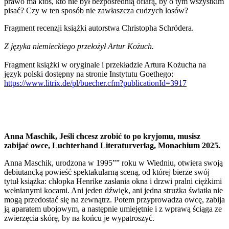
prawo ma ktoś, kto nie był bezpośrednią ofiarą, by o tym wszystkim
pisać? Czy w ten sposób nie zawłaszcza cudzych losów?
Fragment recenzji książki autorstwa Christopha Schrödera.
Z języka niemieckiego przełożył Artur Kożuch.
Fragment książki w oryginale i przekładzie Artura Kożucha na
język polski dostępny na stronie Instytutu Goethego:
https://www.litrix.de/pl/buecher.cfm?publicationId=3917
Anna Maschik, Jeśli chcesz zrobić to po kryjomu, musisz
zabijać owce, Luchterhand Literaturverlag, Monachium 2025.
Anna Maschik, urodzona w 1995”” roku w Wiedniu, otwiera swoją
debiutancką powieść spektakularną sceną, od której bierze swój
tytuł książka: chłopka Henrike zasłania okna i drzwi pralni ciężkimi
wełnianymi kocami. Ani jeden dźwięk, ani jedna strużka światła nie
mogą przedostać się na zewnątrz. Potem przyprowadza owcę, zabija
ją aparatem ubojowym, a następnie umiejętnie i z wprawą ściąga ze
zwierzęcia skórę, by na końcu je wypatroszyć.