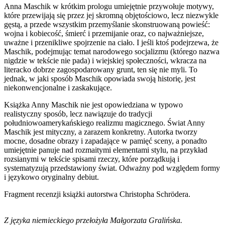
Anna Maschik w krótkim prologu umiejętnie przywołuje motywy,
które przewijają się przez jej skromną objętościowo, lecz niezwykle
gęstą, a przede wszystkim przemyślanie skonstruowaną powieść:
wojna i kobiecość, śmierć i przemijanie oraz, co najważniejsze,
uważne i przenikliwe spojrzenie na ciało. I jeśli ktoś podejrzewa, że
Maschik, podejmując temat narodowego socjalizmu (którego nazwa
nigdzie w tekście nie pada) i wiejskiej społeczności, wkracza na
literacko dobrze zagospodarowany grunt, ten się nie myli. To
jednak, w jaki sposób Maschik opowiada swoją historię, jest
niekonwencjonalne i zaskakujące.
Książka Anny Maschik nie jest opowiedziana w typowo
realistyczny sposób, lecz nawiązuje do tradycji
południowoamerykańskiego realizmu magicznego. Świat Anny
Maschik jest mityczny, a zarazem konkretny. Autorka tworzy
mocne, dosadne obrazy i zapadające w pamięć sceny, a ponadto
umiejętnie panuje nad rozmaitymi elementami stylu, na przykład
rozsianymi w tekście spisami rzeczy, które porządkują i
systematyzują przedstawiony świat. Odważny pod względem formy
i językowo oryginalny debiut.
Fragment recenzji książki autorstwa Christopha Schrödera.
Z języka niemieckiego przełożyła Małgorzata Gralińska.