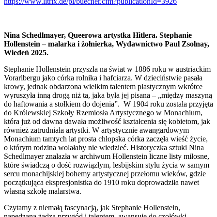
https://www.litrix.de/pl/buecher.cfm?publicationId=3926
Nina Schedlmayer, Queerowa artystka Hitlera. Stephanie
Hollenstein – malarka i żołnierka, Wydawnictwo Paul Zsolnay,
Wiedeń 2025.
Stephanie Hollenstein przyszła na świat w 1886 roku w austriackim
Vorarlbergu jako córka rolnika i hafciarza. W dzieciństwie pasała
krowy, jednak obdarzona wielkim talentem plastycznym wkrótce
wyruszyła inną drogą niż ta, jaka była jej pisana – „między maszyną
do haftowania a stołkiem do dojenia”. W 1904 roku została przyjęta
do Królewskiej Szkoły Rzemiosła Artystycznego w Monachium,
która już od dawna dawała możliwość kształcenia się kobietom, jak
również zatrudniała artystki. W artystycznie awangardowym
Monachium tamtych lat prosta chłopska córka zaczęła wieść życie,
o którym rodzina wolałaby nie wiedzieć. Historyczka sztuki Nina
Schedlmayer znalazła w archiwum Hollenstein liczne listy miłosne,
które świadczą o dość rozwiązłym, lesbijskim stylu życia w samym
sercu monachijskiej bohemy artystycznej przełomu wieków, gdzie
początkująca ekspresjonistka do 1910 roku doprowadziła nawet
własną szkołę malarstwa.
Czytamy z niemałą fascynacją, jak Stephanie Hollenstein,
napędzana żądzą przygód i talentem, awansuje do czołówki