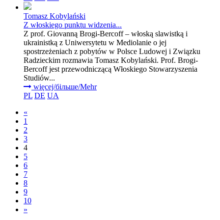
Tomasz Kobylański
Z włoskiego punktu widzenia...
Z prof. Giovanną Brogi-Bercoff – włoską slawistką i
ukrainistką z Uniwersytetu w Mediolanie o jej
spostrzeżeniach z pobytów w Polsce Ludowej i Związku
Radzieckim rozmawia Tomasz Kobylański. Prof. Brogi-
Bercoff jest przewodniczącą Włoskiego Stowarzyszenia
Studiów...
więcej/більше/Mehr
PL
DE
UA
«
1
2
3
4
5
6
7
8
9
10
»