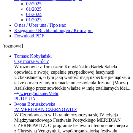
02/2025
01/2025
01/2024
01/2023
O nas / Über uns / Про нас
Księgarnie / Buchhandlungen / Книгарні
Download PDF
[rozmowa]
Tomasz Kobylański
Czy morze wróci?
W rozmowie z Tomaszem Kobylańskim Bartek Sabela
opowiada o swojej zupełnie przypadkowej fascynacji
Uzbekistanem, o tym jaką wartość mają uzbeckie pieniądze, a
także o mało znanym temacie unicestwienia Jeziora (Morza)
Aralskiego przez sowieckie władze w imię totalitarnych idei...
więcej/більше/Mehr
PL
DE
UA
Iwona Boruszkowska
IV MERIDIAN CZERNOWITZ
W Czerniowcach w Ukrainie rozpoczyna się IV edycja
Międzynarodowego Festiwalu Poetyckiego MERIDIAN
CZERNOWITZ. O programie festiwalu i fenomenie miejsca
z Chrystyną Vengrynjuk, współorganizatorką festiwalu