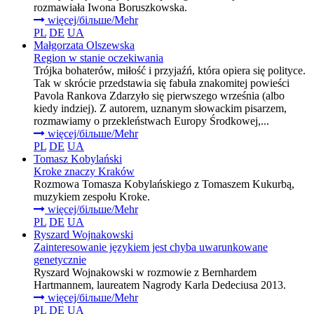
rozmawiała Iwona Boruszkowska.
więcej/більше/Mehr
PL
DE
UA
Małgorzata Olszewska
Region w stanie oczekiwania
Trójka bohaterów, miłość i przyjaźń, która opiera się polityce.
Tak w skrócie przedstawia się fabuła znakomitej powieści
Pavola Rankova Zdarzyło się pierwszego września (albo
kiedy indziej). Z autorem, uznanym słowackim pisarzem,
rozmawiamy o przekleństwach Europy Środkowej,...
więcej/більше/Mehr
PL
DE
UA
Tomasz Kobylański
Kroke znaczy Kraków
Rozmowa Tomasza Kobylańskiego z Tomaszem Kukurbą,
muzykiem zespołu Kroke.
więcej/більше/Mehr
PL
DE
UA
Ryszard Wojnakowski
Zainteresowanie językiem jest chyba uwarunkowane
genetycznie
Ryszard Wojnakowski w rozmowie z Bernhardem
Hartmannem, laureatem Nagrody Karla Dedeciusa 2013.
więcej/більше/Mehr
PL
DE
UA