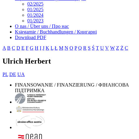
02/2025
01/2025
01/2024
01/2023
O nas / Über uns / Про нас
Księgarnie / Buchhandlungen / Книгарні
Download PDF
A
B
C
D
E
F
G
H
I
J
K
L
Ł
M
N
O
P
Q
R
S
Ś
T
U
V
W
Z
Ż
С
Ulrich Herbert
PL
DE
UA
FINANSOWANIE / FINANZIERUNG / ФІНАНСОВА
ПІДТРИМКА