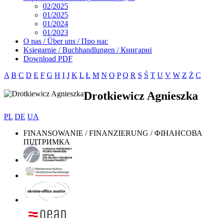
02/2025
01/2025
01/2024
01/2023
O nas / Über uns / Про нас
Księgarnie / Buchhandlungen / Книгарні
Download PDF
A
B
C
D
E
F
G
H
I
J
K
L
Ł
M
N
O
P
Q
R
S
Ś
T
U
V
W
Z
Ż
С
Drotkiewicz Agnieszka
PL
DE
UA
FINANSOWANIE / FINANZIERUNG / ФІНАНСОВА
ПІДТРИМКА