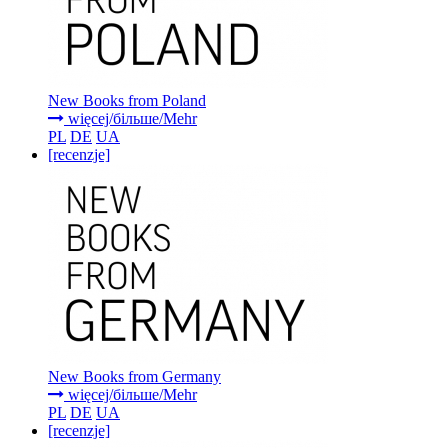
New Books from Poland
więcej/більше/Mehr
PL
DE
UA
[recenzje]
New Books from Germany
więcej/більше/Mehr
PL
DE
UA
[recenzje]