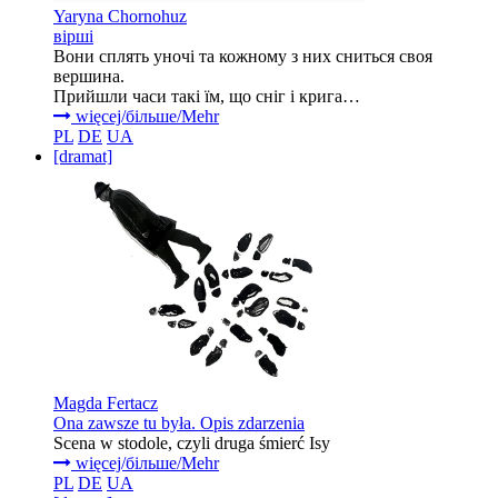
Yaryna Chornohuz
вірші
Вони сплять уночі та кожному з них сниться своя
вершина.
Прийшли часи такі їм, що сніг і крига…
więcej/більше/Mehr
PL
DE
UA
[dramat]
Magda Fertacz
Ona zawsze tu była. Opis zdarzenia
Scena w stodole, czyli druga śmierć Isy
więcej/більше/Mehr
PL
DE
UA