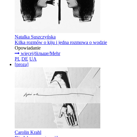
Natalka Suszczyńska
Kilka rozmów o kiju i jedna rozmowa o wodzie
Opowiadanie
więcej/більше/Mehr
PL
DE
UA
[proza]
Carolin Krahl