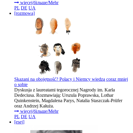
więcej/більше/Mehr
PL
DE
UA
[rozmowa]
Skazani na obojętność? Polacy i Niemcy wiedzą coraz mniej
o sobie
Dyskusja z laureatami tegorocznej Nagrody im. Karla
Dedeciusa. Rozmawiają: Urszula Poprawska, Lothar
Quinkenstein, Magdalena Parys, Natalia Staszczak-Prüfer
oraz Andrzej Kałuża.
więcej/більше/Mehr
PL
DE
UA
[esej]