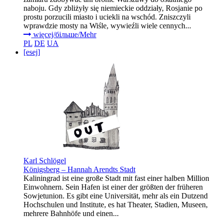
naboju. Gdy zbliżyły się niemieckie oddziały, Rosjanie po
prostu porzucili miasto i uciekli na wschód. Zniszczyli
wprawdzie mosty na Wiśle, wywieźli wiele cennych...
więcej/більше/Mehr
PL
DE
UA
[esej]
Karl Schlögel
Königsberg – Hannah Arendts Stadt
Kaliningrad ist eine große Stadt mit fast einer halben Million
Einwohnern. Sein Hafen ist einer der größten der früheren
Sowjetunion. Es gibt eine Universität, mehr als ein Dutzend
Hochschulen und Institute, es hat Theater, Stadien, Museen,
mehrere Bahnhöfe und einen...