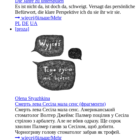
Die Jahre zu unterspülen
Es ist nicht da, ist doch da, schweigt. Versagt das persönliche
Befürwort, die klare Perspektive ich du sie ihr wir sie.
więcej/більше/Mehr
PL
DE
UA
[proza]
Olena Styazhkina
Смерть лева Сесіла мала сенс (фрагменти)
Смерть лева Сесіла мала сенс. Американський
стоматолог Волтер Джеймс Палмер поцілив у Сесіла
стрілою з арбалету. Але не вбив одразу. Ще сорок
хвилин Палмер ганяв за Сесілом, щоб добити.
Чорногриву голову стоматолог забрав як трофей.
więcej/більше/Mehr