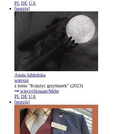
PL
DE
UA
[poezja]
Agata Jabłońska
wiersze
z tomu "Księżyc grzybiarek" (2023)
więcej/більше/Mehr
PL
DE
UA
[poezja]