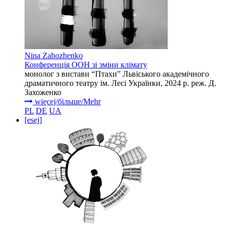
Nina Zahozhenko
Конференція ООН зі зміни клімату
монолог з вистави “Птахи” Львіського академічного
драматичного театру ім. Лесі Українки, 2024 р. реж. Д.
Захоженко
więcej/більше/Mehr
PL
DE
UA
[esej]