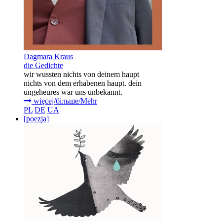
Dagmara Kraus
die Gedichte
wir wussten nichts von deinem haupt
nichts von dem erhabenen haupt. dein
ungeheures war uns unbekannt.
więcej/більше/Mehr
PL
DE
UA
[poezja]