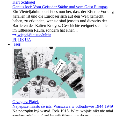
Karl Schlögel
Genius loci: Vom Geist der Städte und vom Geist Europas
Ein Vierteljahrhundert ist es nun her, dass der Eiserne Vorrang
gefallen ist und die Europäer sich auf den Weg gemacht
haben, zu erkunden, wer sie sind jenseits und diesseits der
Barrieren des Kalten Krieges. Geschichte ereignet sich nicht
im luftleeren Raum, sondern hat einen...
więcej/більше/Mehr
PL
DE
UA
[esej]
Grzegorz Piątek
Najlepsze miasto świata. Warszawa w odbudowie 1944-1949
Na początku był wstyd. Rok 1915. W tej wojnie nikt nie miał
zamiaru zdobywać ani bronić Warszawy do ostatniego