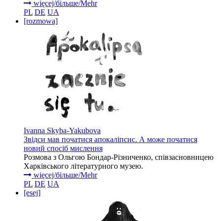
więcej/більше/Mehr
PL
DE
UA
[rozmowa]
Ivanna Skyba-Yakubova
Звідси мав початися апокаліпсис. А може початися
новий спосіб мислення
Розмова з Ольгою Бондар-Різниченко, співзасновницею
Харківського літературного музею.
więcej/більше/Mehr
PL
DE
UA
[esej]