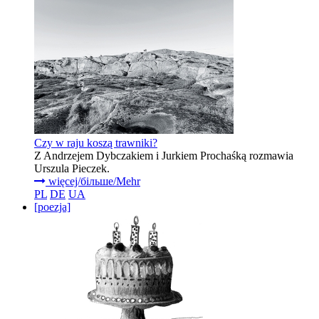
Czy w raju koszą trawniki?
Z Andrzejem Dybczakiem i Jurkiem Prochaśką rozmawia
Urszula Pieczek.
więcej/більше/Mehr
PL
DE
UA
[poezja]