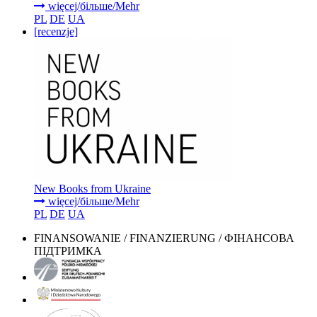
więcej/більше/Mehr
PL
DE
UA
[recenzje]
New Books from Ukraine
więcej/більше/Mehr
PL
DE
UA
FINANSOWANIE / FINANZIERUNG / ФІНАНСОВА
ПІДТРИМКА