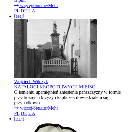
Вірші
więcej/більше/Mehr
PL
DE
UA
[esej]
Wojciech Wilczyk
KATALOGI KŁOPOTLIWYCH MIEJSC
O istnieniu upamiętnień zniesienia pańszczyzny w formie
przydrożnych krzyży i kapliczek dowiedziałem się
przypadkowo.
więcej/більше/Mehr
PL
DE
UA
[esej]