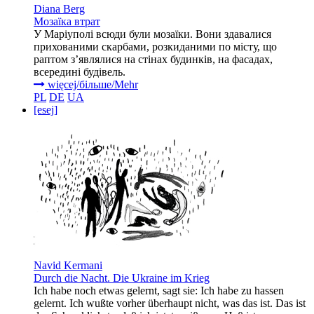
Diana Berg
Мозаїка втрат
У Маріуполі всюди були мозаїки. Вони здавалися
прихованими скарбами, розкиданими по місту, що
раптом з’являлися на стінах будинків, на фасадах,
всередині будівель.
więcej/більше/Mehr
PL
DE
UA
[esej]
Navid Kermani
Durch die Nacht. Die Ukraine im Krieg
Ich habe noch etwas gelernt, sagt sie: Ich habe zu hassen
gelernt. Ich wußte vorher überhaupt nicht, was das ist. Das ist