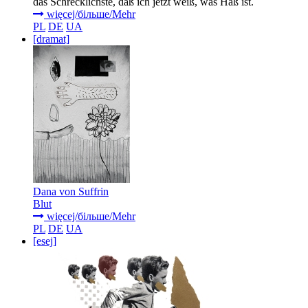
das Schrecklichste, daß ich jetzt weiß, was Haß ist.
więcej/більше/Mehr
PL
DE
UA
[dramat]
Dana von Suffrin
Blut
więcej/більше/Mehr
PL
DE
UA
[esej]