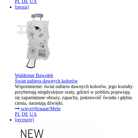
PL
DE
UA
[proza]
Waldemar Bawołek
Świat nabiera dawnych kolorów
Wspomnienie: świat nabiera dawnych kolorów, jego kształty
przybierają niegdysiejsze szaty, gdzieś w pobliżu pojawiają
się zapamiętane obrazy, zapachy, jaskrawość światła i głębia
cienia, narastają dźwięki.
więcej/більше/Mehr
PL
DE
UA
[recenzje]