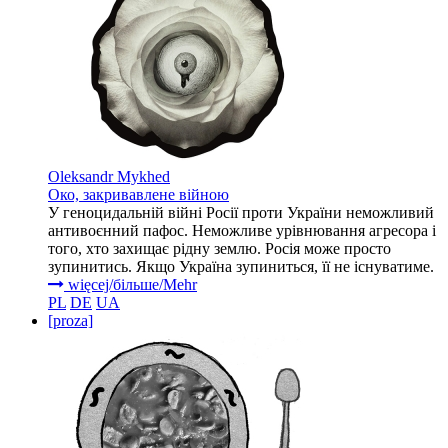
Oleksandr Mykhed
Око, закривавлене війною
У геноцидальній війні Росії проти України неможливий
антивоєнний пафос. Неможливе урівнювання агресора і
того, хто захищає рідну землю. Росія може просто
зупинитись. Якщо Україна зупиниться, її не існуватиме.
więcej/більше/Mehr
PL
DE
UA
[proza]