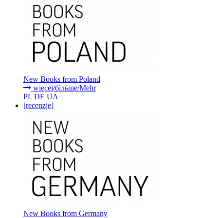
New Books from Poland
więcej/більше/Mehr
PL
DE
UA
[recenzje]
New Books from Germany