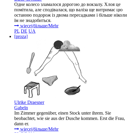
Одне колесо зламалося дорогою до вокзалу. Хлоя це
помітила, але сподівалася, що валіза ще витримає цю
останню подорож із двома пересадками і більше ніколи
їм не знадобиться.
więcej/більше/Mehr
PL
DE
UA
[proza]
Ulrike Draesner
Gabeln
Im Zimmer gegenüber, einen Stock unter ihrem. Sie
beobachtet, wie sie aus der Dusche kommen. Erst die Frau,
dann er.
więcej/більше/Mehr