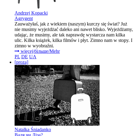
Andrzej Kopacki
Agrygent
Zauważyłaś, jak z wiekiem (naszym) kurczy się świat? Już
nie musimy wyjeżdżać daleko ani nawet blisko. Wyjeżdżamy,
udając, że musimy, ale tak naprawdę wystarcza nam kilka
ulic. Kilka książek, kilka filmów i płyt. Zimno nam w stopy. I
zimno w wyobraźni.
więcej/більше/Mehr
PL
DE
UA
[proza]
Natalka Śniadanko
Валя чи Ліза?