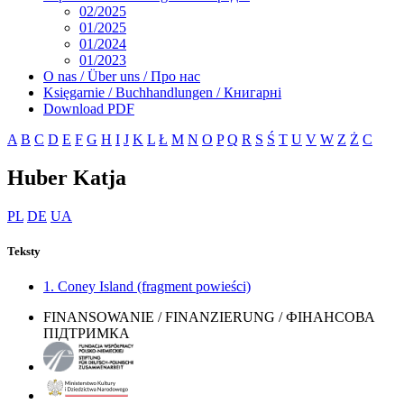
02/2025
01/2025
01/2024
01/2023
O nas / Über uns / Про нас
Księgarnie / Buchhandlungen / Книгарні
Download PDF
A
B
C
D
E
F
G
H
I
J
K
L
Ł
M
N
O
P
Q
R
S
Ś
T
U
V
W
Z
Ż
С
Huber Katja
PL
DE
UA
Teksty
1. Coney Island (fragment powieści)
FINANSOWANIE / FINANZIERUNG / ФІНАНСОВА
ПІДТРИМКА