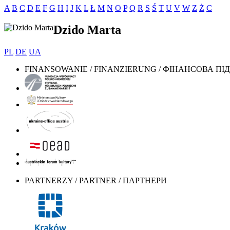
A
B
C
D
E
F
G
H
I
J
K
L
Ł
M
N
O
P
Q
R
S
Ś
T
U
V
W
Z
Ż
С
Dzido Marta
PL
DE
UA
FINANSOWANIE / FINANZIERUNG / ФІНАНСОВА П
PARTNERZY / PARTNER / ПАРТНЕРИ