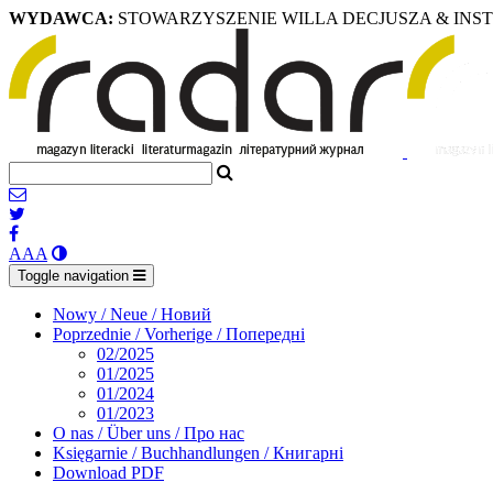
WYDAWCA:
STOWARZYSZENIE WILLA DECJUSZA & INS
A
A
A
Toggle navigation
Nowy / Neue / Новий
Poprzednie / Vorherige / Попередні
02/2025
01/2025
01/2024
01/2023
O nas / Über uns / Про нас
Księgarnie / Buchhandlungen / Книгарні
Download PDF