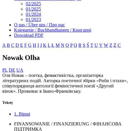
02/2025
01/2025
01/2024
01/2023
O nas / Über uns / Про нас
Księgarnie / Buchhandlungen / Книгарні
Download PDF
A
B
C
D
E
F
G
H
I
J
K
L
Ł
M
N
O
P
Q
R
S
Ś
T
U
V
W
Z
Ż
С
Nowak Olha
PL
DE
UA
Оля Новак – поетка, фемактивістка, організаторка
літературних подій. Авторка поетичної збірки «Риби і птахи»,
співупорядниця антології феміністичної поезії «Другий
вінок». Проживає в Івано-Франківську.
Teksty
1. Вірші
FINANSOWANIE / FINANZIERUNG / ФІНАНСОВА
ПІДТРИМКА