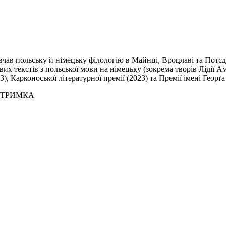
вчав польську й німецьку філологію в Майнці, Вроцлаві та Потс
ових текстів з польської мови на німецьку (зокрема творів Лідії
, Карконоської літературної премії (2023) та Премії імені Георґа 
ІДТРИМКА