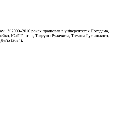
дамі. У 2000–2010 роках працював в університетах Потсдама,
 Амейко, Юлії Гартвіґ, Тадеуша Ружевича, Томаша Ружицького,
Деґіо (2024).