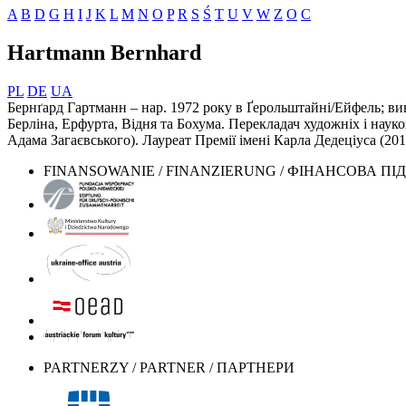
A
B
D
G
H
I
J
K
L
M
N
O
P
R
S
Ś
T
U
V
W
Z
О
С
Hartmann Bernhard
PL
DE
UA
Бернґард Гартманн – нар. 1972 року в Ґерольштайні/Ейфель; ви
Берліна, Ерфурта, Відня та Бохума. Перекладач художніх і наук
Адама Загаєвського). Лауреат Премії імені Карла Дедеціуса (2013)
FINANSOWANIE / FINANZIERUNG / ФІНАНСОВА П
PARTNERZY / PARTNER / ПАРТНЕРИ