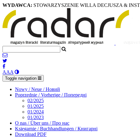
WYDAWCA:
STOWARZYSZENIE WILLA DECJUSZA & INS
A
A
A
Toggle navigation
Nowy / Neue / Новий
Poprzednie / Vorherige / Попередні
02/2025
01/2025
01/2024
01/2023
O nas / Über uns / Про нас
Księgarnie / Buchhandlungen / Книгарні
Download PDF