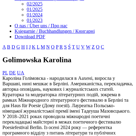
02/2025
01/2025
01/2024
01/2023
O nas / Über uns / Про нас
Księgarnie / Buchhandlungen / Книгарні
Download PDF
A
B
D
G
H
I
J
K
L
M
N
O
P
R
S
Ś
T
U
V
W
Z
О
С
Golimowska Karolina
PL
DE
UA
Кароліна Голімовска - народилася в Аахені, виросла у
Варшаві, нині мешкає в Берліні. Американістка, перекладачка,
авторка оповідань, наукових і журналістських статей.
Кураторка та модераторка літературних подій, зокрема в
рамках Міжнародного літературного фестивалю в Берліні та
для Haus für Poesie (Дому поезії). Лауреатка Польсько-
німецької журналістської премії імені Тадеуша Мазовєцького.
У 2018–2021 роках проводила міжнародні поетичні
перекладацькі майстерні в межах поетичного фестивалю
Poesiefestival Berlin. Із осені 2024 року — референтка
програмного відділу з питань літератури та публічних