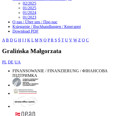
02/2025
01/2025
01/2024
01/2023
O nas / Über uns / Про нас
Księgarnie / Buchhandlungen / Книгарні
Download PDF
A
B
D
G
H
I
J
K
L
M
N
O
P
R
S
Ś
T
U
V
W
Z
О
С
Gralińska Małgorzata
PL
DE
UA
FINANSOWANIE / FINANZIERUNG / ФІНАНСОВА
ПІДТРИМКА