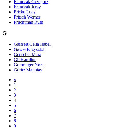
Franczak Grzegorz
Franczak Jerzy
Fricke Lucy
Fritsch Werner
Fruchtman Ruth
G
Gaissert Celia Isabel
Gaweł Krzysztof
Genschel Mara
Gil Karoline
Gomringer Nora
Göritz Matthias
«
1
2
3
4
5
6
7
8
9