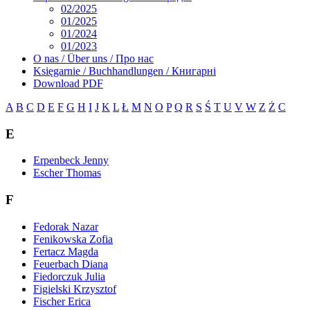
02/2025
01/2025
01/2024
01/2023
O nas / Über uns / Про нас
Księgarnie / Buchhandlungen / Книгарні
Download PDF
A
B
C
D
E
F
G
H
I
J
K
L
Ł
M
N
O
P
Q
R
S
Ś
T
U
V
W
Z
Ż
С
E
Erpenbeck Jenny
Escher Thomas
F
Fedorak Nazar
Fenikowska Zofia
Fertacz Magda
Feuerbach Diana
Fiedorczuk Julia
Figielski Krzysztof
Fischer Erica