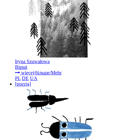
Iryna Szuwałowa
Вірші
więcej/більше/Mehr
PL
DE
UA
[poezja]