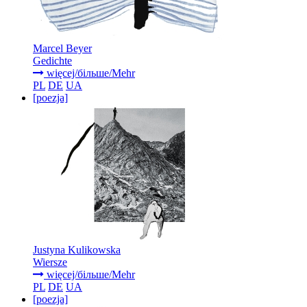
Marcel Beyer
Gedichte
więcej/більше/Mehr
PL
DE
UA
[poezja]
Justyna Kulikowska
Wiersze
więcej/більше/Mehr
PL
DE
UA
[poezja]