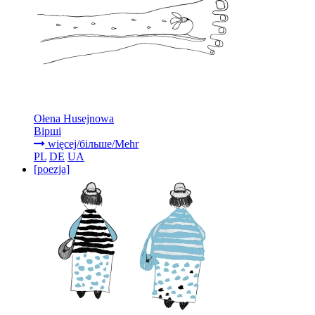
Ołena Husejnowa
Вірші
więcej/більше/Mehr
PL
DE
UA
[poezja]