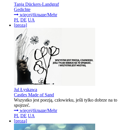
Tanja Dückers-Landgraf
Gedichte
więcej/більше/Mehr
PL
DE
UA
[proza]
Jul Łyskawa
Castles Made of Sand
Wszystko jest poezją, człowieku, jeśli tylko dobrze na to
spojrzeć.
więcej/більше/Mehr
PL
DE
UA
[proza]