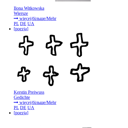
Ilona Witkowska
Wiersze
więcej/більше/Mehr
PL
DE
UA
[poezja]
Kerstin Preiwuss
Gedichte
więcej/більше/Mehr
PL
DE
UA
[poezja]