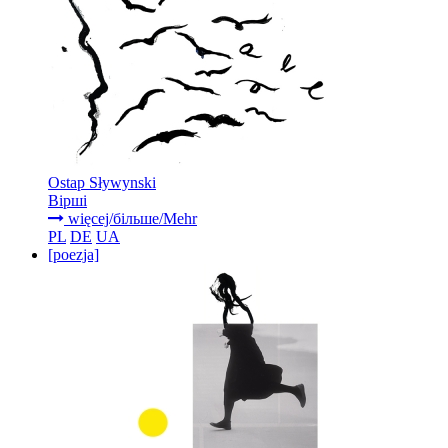
Ostap Sływynski
Вірші
więcej/більше/Mehr
PL
DE
UA
[poezja]