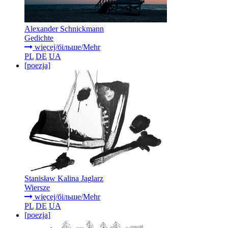
Alexander Schnickmann
Gedichte
więcej/більше/Mehr
PL
DE
UA
[poezja]
Stanisław Kalina Jaglarz
Wiersze
więcej/більше/Mehr
PL
DE
UA
[poezja]