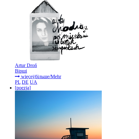
Artur Droń
Вірші
więcej/більше/Mehr
PL
DE
UA
[poezja]