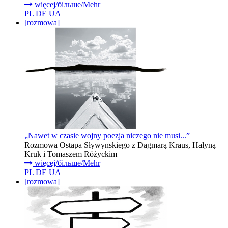
więcej/більше/Mehr
PL
DE
UA
[rozmowa]
„Nawet w czasie wojny poezja niczego nie musi...”
Rozmowa Ostapa Sływynskiego z Dagmarą Kraus, Hałyną
Kruk i Tomaszem Różyckim
więcej/більше/Mehr
PL
DE
UA
[rozmowa]