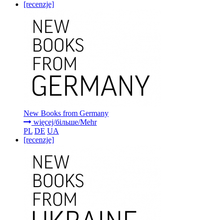
[recenzje]
New Books from Germany
więcej/більше/Mehr
PL
DE
UA
[recenzje]