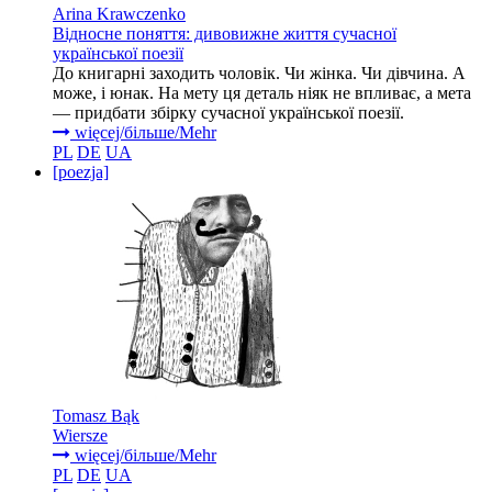
Arina Krawczenko
Відносне поняття: дивовижне життя сучасної
української поезії
До книгарні заходить чоловік. Чи жінка. Чи дівчина. А
може, і юнак. На мету ця деталь ніяк не впливає, а мета
— придбати збірку сучасної української поезії.
więcej/більше/Mehr
PL
DE
UA
[poezja]
Tomasz Bąk
Wiersze
więcej/більше/Mehr
PL
DE
UA