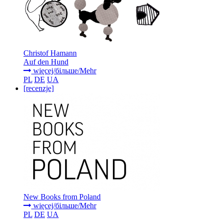
Christof Hamann
Auf den Hund
więcej/більше/Mehr
PL
DE
UA
[recenzje]
New Books from Poland
więcej/більше/Mehr
PL
DE
UA