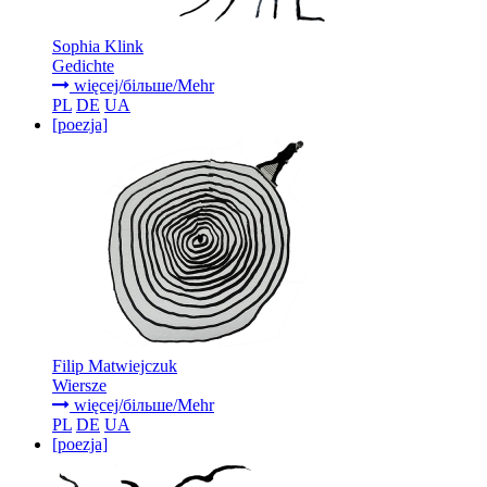
Sophia Klink
Gedichte
więcej/більше/Mehr
PL
DE
UA
[poezja]
Filip Matwiejczuk
Wiersze
więcej/більше/Mehr
PL
DE
UA
[poezja]