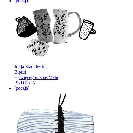
[poezja]
Julija Stachiwska
Вірші
więcej/більше/Mehr
PL
DE
UA
[poezja]