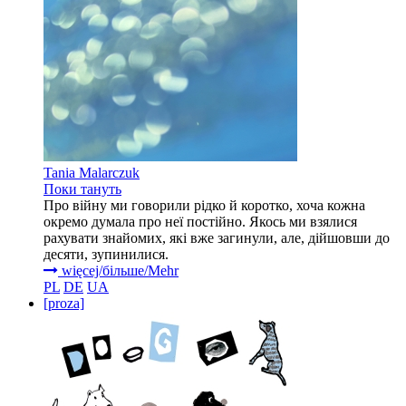
Tania Malarczuk
Поки тануть
Про війну ми говорили рідко й коротко, хоча кожна
окремо думала про неї постійно. Якось ми взялися
рахувати знайомих, які вже загинули, але, дійшовши до
десяти, зупинилися.
więcej/більше/Mehr
PL
DE
UA
[proza]