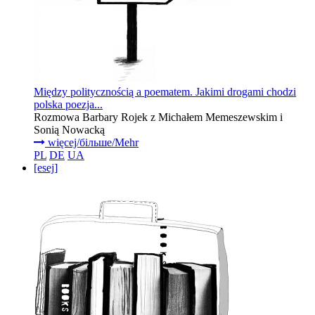
Między politycznością a poematem. Jakimi drogami chodzi
polska poezja...
Rozmowa Barbary Rojek z Michałem Memeszewskim i
Sonią Nowacką
więcej/більше/Mehr
PL
DE
UA
[esej]