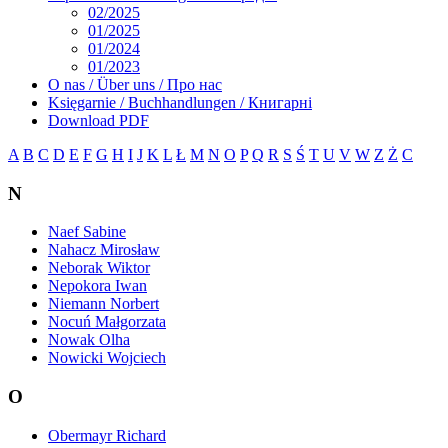
02/2025
01/2025
01/2024
01/2023
O nas / Über uns / Про нас
Księgarnie / Buchhandlungen / Книгарні
Download PDF
A
B
C
D
E
F
G
H
I
J
K
L
Ł
M
N
O
P
Q
R
S
Ś
T
U
V
W
Z
Ż
С
N
Naef Sabine
Nahacz Mirosław
Neborak Wiktor
Nepokora Iwan
Niemann Norbert
Nocuń Małgorzata
Nowak Olha
Nowicki Wojciech
O
Obermayr Richard