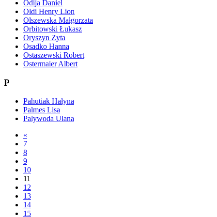
Odija Daniel
Oldi Henry Lion
Olszewska Małgorzata
Orbitowski Łukasz
Oryszyn Zyta
Osadko Hanna
Ostaszewski Robert
Ostermaier Albert
P
Pahutiak Hałyna
Palmes Lisa
Palywoda Ulana
«
7
8
9
10
11
12
13
14
15