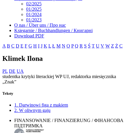
02/2025
01/2025
01/2024
01/2023
O nas / Über uns / Про нас
Księgarnie / Buchhandlungen / Книгарні
Download PDF
A
B
C
D
E
F
G
H
I
J
K
L
Ł
M
N
O
P
Q
R
S
Ś
T
U
V
W
Z
Ż
С
Klimek Ilona
PL
DE
UA
studentka krytyki literackiej WP UJ, redaktorka miesięcznika
„Znak”
Teksty
1. Darwinowi figa z makiem
2. W oliwnym gaju
FINANSOWANIE / FINANZIERUNG / ФІНАНСОВА
ПІДТРИМКА