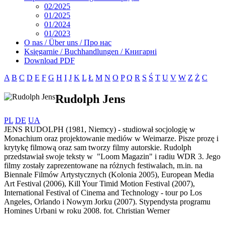
02/2025
01/2025
01/2024
01/2023
O nas / Über uns / Про нас
Księgarnie / Buchhandlungen / Книгарні
Download PDF
A
B
C
D
E
F
G
H
I
J
K
L
Ł
M
N
O
P
Q
R
S
Ś
T
U
V
W
Z
Ż
С
Rudolph Jens
PL
DE
UA
JENS RUDOLPH (1981, Niemcy) - studiował socjologię w
Monachium oraz projektowanie mediów w Weimarze. Pisze prozę i
krytykę filmową oraz sam tworzy filmy autorskie. Rudolph
przedstawiał swoje teksty w "Loom Magazin" i radiu WDR 3. Jego
filmy zostały zaprezentowane na różnych festiwalach, m.in. na
Biennale Filmów Artystycznych (Kolonia 2005), European Media
Art Festival (2006), Kill Your Timid Motion Festival (2007),
International Festival of Cinema and Technology - tour po Los
Angeles, Orlando i Nowym Jorku (2007). Stypendysta programu
Homines Urbani w roku 2008. fot. Christian Werner