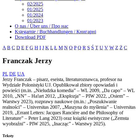
02/2025
01/2025
01/2024
01/2023
O nas / Über uns / Про нас
Księgarnie / Buchhandlungen / Книгарні
Download PDF
A
B
C
D
E
F
G
H
I
J
K
L
Ł
M
N
O
P
Q
R
S
Ś
T
U
V
W
Z
Ż
С
Franczak Jerzy
PL
DE
UA
Jerzy Franczak – pisarz, eseista, literaturoznawca, profesor na
Wydziale Polonistyki UJ. Opublikował zbiory opowiadań i
powieści (m.in. „Nieludzka komedia” – WL 2009, „Da capo” – WL
2010, „NN” – Ha!art 2012, „Eksplozja” – PIW 2022, „Osiem” –
Warstwy 2023), rozprawy naukowe (m.in.: „Poszukiwanie
realności” – Universitas 2007, „Maszyna do myślenia” – Universitas
2019, „Errant Letters: Jacques Rancière and the Philosophy of
Literature” – Peter Lang 2023) oraz książki eseistyczne („Zemsta
wyobraźni” - PIW 2025, „Inacząc” - Warstwy 2025).
Teksty