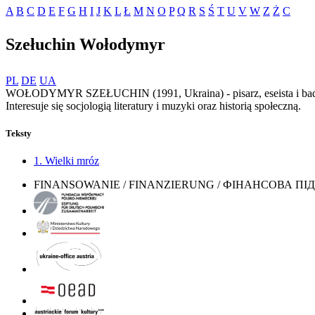
A
B
C
D
E
F
G
H
I
J
K
L
Ł
M
N
O
P
Q
R
S
Ś
T
U
V
W
Z
Ż
С
Szełuсhin Wołodymyr
PL
DE
UA
WOŁODYMYR SZEŁUCHIN (1991, Ukraina) - pisarz, eseista i badacz 
Interesuje się socjologią literatury i muzyki oraz historią społeczną.
Teksty
1. Wielki mróz
FINANSOWANIE / FINANZIERUNG / ФІНАНСОВА П