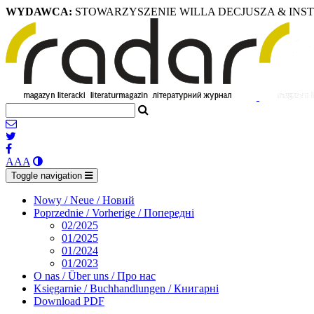
WYDAWCA:
STOWARZYSZENIE WILLA DECJUSZA & INS
A
A
A
Toggle navigation
Nowy / Neue / Новий
Poprzednie / Vorherige / Попередні
02/2025
01/2025
01/2024
01/2023
O nas / Über uns / Про нас
Księgarnie / Buchhandlungen / Книгарні
Download PDF