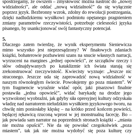
spostrzegamy, że owszem – zmysłowość można nastroić do „nowej
widzialności”, ale oddać „nową widzialność” da się wyłącznie
poprzez język. Bezbronny wzrok, zdolny do rewolucji postrzegania,
dzięki nadludzkiemu wysiłkowi podmiotu opętanego pragnieniem
zmiany parametrów rzeczywistości, potrzebuje cielesności języka
pisanego, by usankcjonować swój fantastyczny potencjał.
5.
Dlaczego zatem twierdzę, że wynik eksperymentu Sieniewicza
mimo wszystko jest nieprzesądzony? W finałowych zdaniach
książki, bohaterowie pozbawieni szans na snucie własnych narracji,
wyrzuceni na margines „jednej opowieści”, ze szczątków rzeczy i
słów odnajdywanych po kataklizmie ich świata starają się
zrekonstruować rzeczywistość. Kwiecisty wyznaje: „Jeszcze nic
straconego. Jeszcze uda się zaprowadzić nową widzialność w
naszym równoległym świecie. Powołujemy go poza miastem”. W
tym fragmencie wyraźnie widać opór, jaki pisarzowi finalnie
postawiła „jedna opowieść”, widać barykadę na drodze jego
wyzwolonej wyobraźni, jak gdyby siła opresyjnej kultury odzyskała
władzę nad narratorem nieludzkim wysiłkiem językowego tworu, na
chwilę nim poniosłaby klęskę – na krótko przed końcem powieści,
będącej rękawicą rzuconą wprost w jej monstrualną facecję. Bo –
jak powiada sam narrator na poprzednich stronach książki - „miasta
nie można opuścić”. Nie da się powołać czegokolwiek „poza
miastem”, tak jak nie można wydobyć się poza kulturę czy