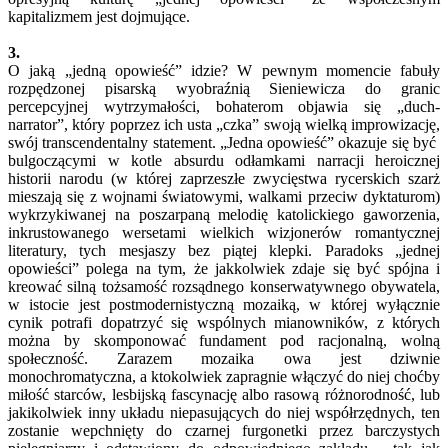
kapitalizmem jest dojmujące.
3.
O jaką „jedną opowieść” idzie? W pewnym momencie fabuły
rozpędzonej pisarską wyobraźnią Sieniewicza do granic
percepcyjnej wytrzymałości, bohaterom objawia się „duch-
narrator”, który poprzez ich usta „czka” swoją wielką improwizację,
swój transcendentalny statement. „Jedna opowieść” okazuje się być
bulgoczącymi w kotle absurdu odłamkami narracji heroicznej
historii narodu (w której zaprzeszłe zwycięstwa rycerskich szarż
mieszają się z wojnami światowymi, walkami przeciw dyktaturom)
wykrzykiwanej na poszarpaną melodię katolickiego gaworzenia,
inkrustowanego wersetami wielkich wizjonerów romantycznej
literatury, tych mesjaszy bez piątej klepki. Paradoks „jednej
opowieści” polega na tym, że jakkolwiek zdaje się być spójna i
kreować silną tożsamość rozsądnego konserwatywnego obywatela,
w istocie jest postmodernistyczną mozaiką, w której wyłącznie
cynik potrafi dopatrzyć się wspólnych mianowników, z których
można by skomponować fundament pod racjonalną, wolną
społeczność. Zarazem mozaika owa jest dziwnie
monochromatyczna, a ktokolwiek zapragnie włączyć do niej choćby
miłość starców, lesbijską fascynację albo rasową różnorodność, lub
jakikolwiek inny układu niepasujących do niej współrzędnych, ten
zostanie wepchnięty do czarnej furgonetki przez barczystych