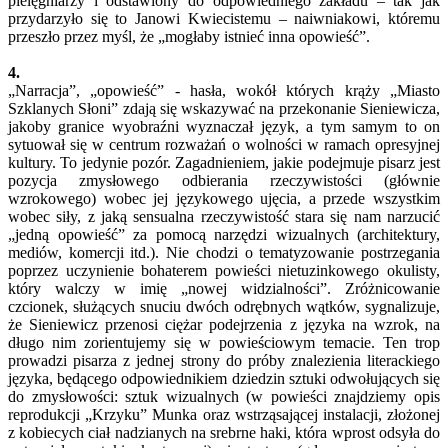
pielęgniarzy i odstawiony do odpowiedniego zakładu – tak jak
przydarzyło się to Janowi Kwiecistemu – naiwniakowi, któremu
przeszło przez myśl, że „mogłaby istnieć inna opowieść”.
4.
„Narracja”, „opowieść” - hasła, wokół których krąży „Miasto
Szklanych Słoni” zdają się wskazywać na przekonanie Sieniewicza,
jakoby granice wyobraźni wyznaczał język, a tym samym to on
sytuował się w centrum rozważań o wolności w ramach opresyjnej
kultury. To jedynie pozór. Zagadnieniem, jakie podejmuje pisarz jest
pozycja zmysłowego odbierania rzeczywistości (głównie
wzrokowego) wobec jej językowego ujęcia, a przede wszystkim
wobec siły, z jaką sensualna rzeczywistość stara się nam narzucić
„jedną opowieść” za pomocą narzędzi wizualnych (architektury,
mediów, komercji itd.). Nie chodzi o tematyzowanie postrzegania
poprzez uczynienie bohaterem powieści nietuzinkowego okulisty,
który walczy w imię „nowej widzialności”. Zróżnicowanie
czcionek, służących snuciu dwóch odrębnych wątków, sygnalizuje,
że Sieniewicz przenosi ciężar podejrzenia z języka na wzrok, na
długo nim zorientujemy się w powieściowym temacie. Ten trop
prowadzi pisarza z jednej strony do próby znalezienia literackiego
języka, będącego odpowiednikiem dziedzin sztuki odwołujących się
do zmysłowości: sztuk wizualnych (w powieści znajdziemy opis
reprodukcji „Krzyku” Munka oraz wstrząsającej instalacji, złożonej
z kobiecych ciał nadzianych na srebrne haki, która wprost odsyła do