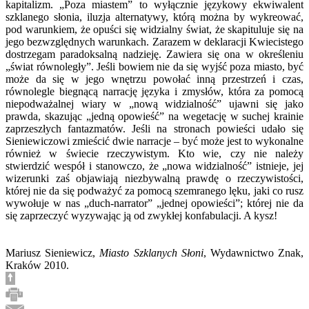
kapitalizm. „Poza miastem” to wyłącznie językowy ekwiwalent
szklanego słonia, iluzja alternatywy, którą można by wykreować,
pod warunkiem, że opuści się widzialny świat, że skapituluje się na
jego bezwzględnych warunkach. Zarazem w deklaracji Kwiecistego
dostrzegam paradoksalną nadzieję. Zawiera się ona w określeniu
„świat równoległy”. Jeśli bowiem nie da się wyjść poza miasto, być
może da się w jego wnętrzu powołać inną przestrzeń i czas,
równolegle biegnącą narrację języka i zmysłów, która za pomocą
niepodważalnej wiary w „nową widzialność” ujawni się jako
prawda, skazując „jedną opowieść” na wegetację w suchej krainie
zaprzeszłych fantazmatów. Jeśli na stronach powieści udało się
Sieniewiczowi zmieścić dwie narracje – być może jest to wykonalne
również w świecie rzeczywistym. Kto wie, czy nie należy
stwierdzić wespół i stanowczo, że „nowa widzialność” istnieje, jej
wizerunki zaś objawiają niezbywalną prawdę o rzeczywistości,
której nie da się podważyć za pomocą szemranego lęku, jaki co rusz
wywołuje w nas „duch-narrator” „jednej opowieści”; której nie da
się zaprzeczyć wyzywając ją od zwykłej konfabulacji. A kysz!
Mariusz Sieniewicz,
Miasto Szklanych Słoni
, Wydawnictwo Znak,
Kraków 2010.