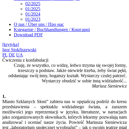
02/2025
01/2025
01/2024
01/2023
O nas / Über uns / Про нас
Księgarnie / Buchhandlungen / Книгарні
Download PDF
[krytyka]
Igor Stokfiszewski
PL
DE
UA
Ćwiczenia z konfabulacji
Czuję, że wszystko, co widzę, ledwo trzyma się swojej formy,
trzeszczy u podstaw. Jakże niewiele trzeba, żeby świat pękł,
odsłaniając swój inny, bogatszy kształt. Wystarczy czulej patrzeć.
Wystarczy obudzić w sobie inną widzialność...
Mariusz Sieniewicz
1.
Miasto Szklanych Słoni” zabiera nas w opętańczą podróż do kresu
przedstawienia – spektaklu widzialnego świata, a zarazem
możliwości jego reprezentacji w języku, literaturze, w narracjach
jako zorganizowanych słownikach, których leksemy pozwalają nam
analizować i oceniać nasze życia. Powieść Mariusza Sieniewicza
jest „laboratorium społecznej wyobraźni” – jak o swoim teatrze miał