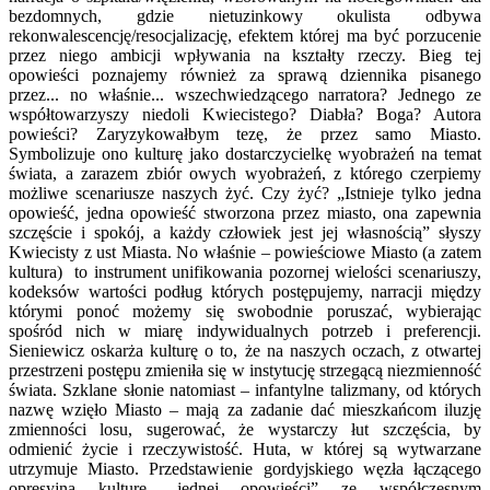
bezdomnych, gdzie nietuzinkowy okulista odbywa
rekonwalescencję/resocjalizację, efektem której ma być porzucenie
przez niego ambicji wpływania na kształty rzeczy. Bieg tej
opowieści poznajemy również za sprawą dziennika pisanego
przez... no właśnie... wszechwiedzącego narratora? Jednego ze
współtowarzyszy niedoli Kwiecistego? Diabła? Boga? Autora
powieści? Zaryzykowałbym tezę, że przez samo Miasto.
Symbolizuje ono kulturę jako dostarczycielkę wyobrażeń na temat
świata, a zarazem zbiór owych wyobrażeń, z którego czerpiemy
możliwe scenariusze naszych żyć. Czy żyć? „Istnieje tylko jedna
opowieść, jedna opowieść stworzona przez miasto, ona zapewnia
szczęście i spokój, a każdy człowiek jest jej własnością” słyszy
Kwiecisty z ust Miasta. No właśnie – powieściowe Miasto (a zatem
kultura) to instrument unifikowania pozornej wielości scenariuszy,
kodeksów wartości podług których postępujemy, narracji między
którymi ponoć możemy się swobodnie poruszać, wybierając
spośród nich w miarę indywidualnych potrzeb i preferencji.
Sieniewicz oskarża kulturę o to, że na naszych oczach, z otwartej
przestrzeni postępu zmieniła się w instytucję strzegącą niezmienność
świata. Szklane słonie natomiast – infantylne talizmany, od których
nazwę wzięło Miasto – mają za zadanie dać mieszkańcom iluzję
zmienności losu, sugerować, że wystarczy łut szczęścia, by
odmienić życie i rzeczywistość. Huta, w której są wytwarzane
utrzymuje Miasto. Przedstawienie gordyjskiego węzła łączącego
opresyjną kulturę „jednej opowieści” ze współczesnym