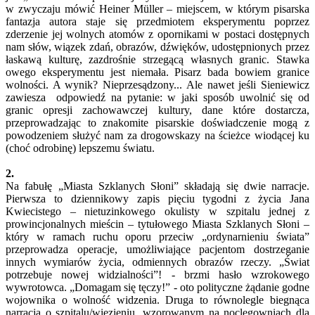
w zwyczaju mówić Heiner Müller – miejscem, w którym pisarska
fantazja autora staje się przedmiotem eksperymentu poprzez
zderzenie jej wolnych atomów z opornikami w postaci dostępnych
nam słów, wiązek zdań, obrazów, dźwięków, udostępnionych przez
łaskawą kulturę, zazdrośnie strzegącą własnych granic. Stawka
owego eksperymentu jest niemała. Pisarz bada bowiem granice
wolności. A wynik? Nieprzesądzony... Ale nawet jeśli Sieniewicz
zawiesza odpowiedź na pytanie: w jaki sposób uwolnić się od
granic opresji zachowawczej kultury, dane które dostarcza,
przeprowadzając to znakomite pisarskie doświadczenie mogą z
powodzeniem służyć nam za drogowskazy na ścieżce wiodącej ku
(choć odrobinę) lepszemu światu.
2.
Na fabułę „Miasta Szklanych Słoni” składają się dwie narracje.
Pierwsza to dziennikowy zapis pięciu tygodni z życia Jana
Kwiecistego – nietuzinkowego okulisty w szpitalu jednej z
prowincjonalnych mieścin – tytułowego Miasta Szklanych Słoni –
który w ramach ruchu oporu przeciw „ordynarnieniu świata”
przeprowadza operacje, umożliwiające pacjentom dostrzeganie
innych wymiarów życia, odmiennych obrazów rzeczy. „Świat
potrzebuje nowej widzialności”! - brzmi hasło wzrokowego
wywrotowca. „Domagam się tęczy!” - oto polityczne żądanie godne
wojownika o wolność widzenia. Druga to równolegle biegnąca
narracja o szpitalu/więzieniu, wzorowanym na noclegowniach dla