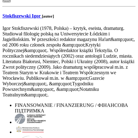
Stokfiszewski Igor
[autor]
Igor Stokfiszewski (1978, Polska) – krytyk, eseista, dramaturg.
Studiował filologię polską na Uniwersytecie Łódzkim i
Jagiellońskim. W przeszłości redaktor magazynu Ha!art&amp;quot;,
od 2006 roku członek zespołu &amp;quot;Krytyki
Politycznej&amp;quot;. Współredaktor książki Tekstylia. O
rocznikach siedemdziesiątych (2002) oraz antologii Ludzie, miasta.
Literatura Białorusi, Niemiec, Polski i Ukrainy (2008), autor książki
Zwrot polityczny (2009). Jako dramaturg współpracował m.in. z
Teatrem Starym w Krakowie i Teatrem Współczesnym we
Wrocławiu. Publikował m.in. w &amp;quot;Gazecie
Wyborczej&amp;quot;, &amp;quot;Tygodniku
Powszechnym&amp;quot;, &amp;quot;Notatniku
Teatralnym&amp;quot;.
FINANSOWANIE / FINANZIERUNG / ФІНАНСОВА
ПІДТРИМКА