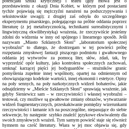
potencjału sztuki krytycznej) i teatru (gdy mowa jest o
przedstawieniu z okazji Dnia Kobiet, w którym pod postaciami
tychże pojawiają się mężczyźni narażeni na podszczypywania i
seksistowskie uwagi); z drugiej zaś odsyła do szczególnego
eksperymentu pisarskiego, polegającego na próbie oddania poprzez
literaturę (z jej metaforycznością, technikami surrealistycznymi i
lingwistyczną ekwilibrystyką) wrażenia, że rzeczywiście jesteśmy
zdolni do widzenia w inny od spójnego i linearnego sposób. Jeśli
nazywam „Miasto Szklanych Słoni” „laboratorium społecznej
wyobraźni” to dlatego, że dostrzegam w tej powieści próbę
rozpętania zmysłowej fantazji piszącego podmiotu i gwałtownego
oddania jej wytworów za pomocą liter, słów, zdań, tak, by
wyprzedzić opór kultury, jako kontrolera społecznych zachowań,
umknąć karzącej pięści jej bodyguardów – strażników granic
pomyślenia zupełnie innej wspólnoty, opartej na odmiennym od
obowiązującego kodeksie wartości, innej ekonomii i estetyce. Opisy
na poły sennych, na poły narkotycznych widzeń bohaterów, jakie
odnajdziemy w „Mieście Szklanych Słoni” sprawiają wrażenie, jak
gdyby Sieniewicz sam – w rzeczywistości i własnej wyobraźni –
testował, czy możliwe są gwałtowne zmiany obrazów, wytwarzanie
widzeń fragmentarycznych, przeskakiwanie pomiędzy wizerunkami
rzeczywistości i łamanie ich na poszczególne, niepasujące do siebie
sekwencje, by następnie szybko znaleźć językowe ekwiwalenty dla
swoich zmysłowych wrażeń. Tym samym powieść staje się również
hymnem na cześć literatury. Wiara w jej moc objawia się, gdy