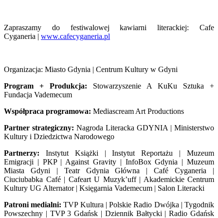
Z
apraszamy do festiwalowej kawiarni literackiej: Cafe
Cyganeria |
www.cafecyganeria.pl
Organizacja: Miasto Gdynia | Centrum Kultury w Gdyni
Program + Produkcja:
Stowarzyszenie A KuKu Sztuka +
Fundacja Vademecum
Współpraca programowa:
Mediascream Art Productions
Partner strategiczny:
Nagroda Literacka GDYNIA | Ministerstwo
Kultury i Dziedzictwa Narodowego
Partnerzy:
Instytut Książki | Instytut Reportażu | Muzeum
Emigracji | PKP | Against Gravity | InfoBox Gdynia | Muzeum
Miasta Gdyni | Teatr Gdynia Główna | Café Cyganeria |
Ciuciubabka Café | Cafeart U Muzyk’uff | Akademickie Centrum
Kultury UG Alternator | Księgarnia Vademecum | Salon Literacki
Patroni medialni:
TVP Kultura | Polskie Radio Dwójka | Tygodnik
Powszechny | TVP 3 Gdańsk | Dziennik Bałtycki | Radio Gdańsk