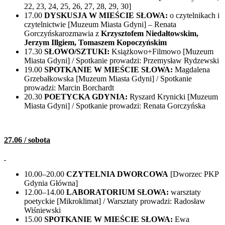
22, 23, 24, 25, 26, 27, 28, 29, 30]
17.00
DYSKUSJA W MIEŚCIE SŁOWA:
o czytelnikach i
czytelnictwie
[Muzeum Miasta Gdyni] – Renata
Gorczyńskarozmawia z
Krzysztofem Niedałtowskim,
Jerzym Illgiem, Tomaszem Kopoczyńskim
17.30
SŁOWO/SZTUKI:
Książkowo+Filmowo [Muzeum
Miasta Gdyni] / Spotkanie prowadzi: Przemysław Rydzewski
19.00
SPOTKANIE W MIEŚCIE SŁOWA:
Magdalena
Grzebałkowska [Muzeum Miasta Gdyni] / Spotkanie
prowadzi: Marcin Borchardt
20.30
POETYCKA GDYNIA:
Ryszard Krynicki [Muzeum
Miasta Gdyni] / Spotkanie prowadzi: Renata Gorczyńska
27.06 / sobota
10.00–20.00
CZYTELNIA DWORCOWA
[Dworzec PKP
Gdynia Główna]
12.00–14.00
LABORATORIUM SŁOWA:
warsztaty
poetyckie [Mikroklimat] / Warsztaty prowadzi: Radosław
Wiśniewski
15.00
SPOTKANIE W MIEŚCIE SŁOWA:
Ewa