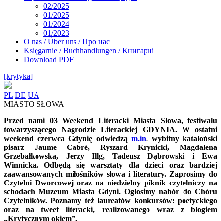
02/2025
01/2025
01/2024
01/2023
O nas / Über uns / Про нас
Księgarnie / Buchhandlungen / Книгарні
Download PDF
[krytyka]
PL
DE
UA
MIASTO SŁOWA
Przed nami 03 Weekend Literacki Miasta Słowa, festiwalu
towarzyszącego Nagrodzie Literackiej GDYNIA. W ostatni
weekend czerwca Gdynię odwiedzą
m.in
. wybitny kataloński
pisarz Jaume Cabré, Ryszard Krynicki, Magdalena
Grzebałkowska, Jerzy Illg, Tadeusz Dąbrowski i Ewa
Winnicka. Odbędą się warsztaty dla dzieci oraz bardziej
zaawansowanych miłośników słowa i literatury. Zaprosimy do
Czytelni Dworcowej oraz na niedzielny piknik czytelniczy na
schodach Muzeum Miasta Gdyni. Ogłosimy nabór do Chóru
Czytelników.
Poznamy też laureatów konkursów: poetyckiego
oraz na tweet literacki, realizowanego wraz z blogiem
„Krytycznym okiem”.