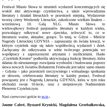
Festiwal Miasto Słowa to strumień wydarzeń koncentrujących się
wokół idei aktywnego czytelnictwa, a także wprowadzania
literatury i działań literackich w przestrzeń miejską. Wydarzenie
tworzą cztery Weekendy Literackie, zakończone wielkim finałem –
wrześniową 10. Galą NLG. Miasto Słowa to
wielowątkowy festiwal pasjonatów literatury w każdym wieku,
pozwalający odkrywać nowe zjawiska, uchwycić to, co w
literaturze ważne, aktualne, gorące. To tutaj, w Gdyni – Mieście
Nagrody Literackiej GDYNIA – zapraszamy do świata kreacji, w
którym czytelnik staje się także współtwórcą wydarzeń i dzieł.
Zachęcamy do odkrywania w sobie twórczego potencjału we
współpracy z zaproszonymi artystami i myślicielami. Hasło
„Czytelnik-Kreator“ podkreśla aktywizującą funkcję literatury, która
skłania do nieustannego rozwijania wyobraźni i budowania poprzez
słowa nowych światów.Bohaterem Festiwalu jest także samo miasto
– Gdynia – jako przestrzeń rzeczywistego i wirtualnego spotkania
ze słowem, celebrowania literatury w każdej postaci. Festiwal
powiązany jest z Nagrodą Literacką GDYNIA, która w tym roku
obchodzi swoje 10-lecie, oraz z sierpniowym Nadmorskim
Plenerem Czytelniczym.
Nasi czerwcowi goście to
m.in
.:
Jaume Cabré, Ryszard Krynicki, Magdalena Grzebałkowska,