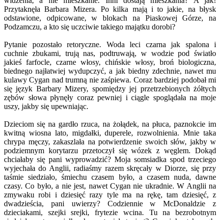
widzenia, a nie mieszkanie. Inni dostają mieszkania? A jak!
Przytaknęła Barbara Mizera. Po kilka mają i to jakie, na błysk
odstawione, odpicowane, w blokach na Piaskowej Górze, na
Podzamczu, a kto się uczciwie takiego majątku dorobi?
Pytanie pozostało retoryczne. Woda leci czarna jak spalona i
cuchnie zbukami, trują nas, podtruwają, w wodzie pod światło
jakieś farfocle, czarne włosy, chińskie włosy, broń biologiczna,
biednego najłatwiej wydupczyć, a jak biedny zdechnie, nawet mu
kulawy Cygan nad trumną nie zaśpiewa. Coraz bardziej podobał mi
się język Barbary Mizery, spomiędzy jej przetrzebionych żółtych
zębów słowa płynęły coraz pewniej i ciągle spoglądała na moje
uszy, jakby się upewniając.
Dzieciom się na gardło rzuca, na żołądek, na płuca, paznokcie im
kwitną wiosna lato, migdałki, duperele, rozwolnienia. Mnie taka
chrypa męczy, zakaszlała na potwierdzenie swoich słów, jakby w
podziemnym korytarzu przetoczył się wózek z węglem. Dokąd
chciałaby się pani wyprowadzić? Moja somsiadka spod trzeciego
wyjechała do Anglii, radiaśmy razem skręcały w Diorze, się przy
taśmie siedziało, śmiechu czasem było, a czasem nuda, dawne
czasy. Co było, a nie jest, nawet Cygan nie ukradnie. W Anglii na
zmywaku robi i dziesięć razy tyle ma na rękę, tam dziesięć, z
dwadzieścia, pani uwierzy? Codziennie w McDonaldzie z
dzieciakami, szejki srejki, frytezie wcina. Tu na bezrobotnym