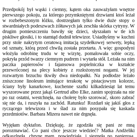
Przedpokój był wąski i ciemny, kątem oka zauważyłam wnętrze
pierwszego pokoju, za którego przymkniętymi drzwiami ktoś leżał
w rozbebeszonym łóżku, dostrzegłam tylko dwie duże stopy o
stwardniałych podeszwach żółtawych jak zeschła skórka cytryny. W
drugim pomieszczeniu bawiły się dzieci, słyszałam w tle ich
piskliwe głosiki, i to stamtąd dudnił telewizor. Usiadłyśmy w kuchni
przy stole nakrytym ceratową imitacją szydełkowej serwety, lepką
od szmaty, którą przed chwilą została przetarta. A więc gospodyni
włożyła odrobinę trudu w tę wizytę, pomalowała sobie oczy,
pokryła przód twarzy ciemnym pudrem i wytarła stół. Leżała na nim
paczka papierosów i fajansowa popielniczka w kształcie
przewróconej na plecy kobiety z rozłożonymi nogami. W jej
rozwartym brzuchu tkwiły dwa niedopałki. Na podłodze leżało
zniszczone linoleum imitujące terakotę w pistacjowym kolorze,
ściany były kanarkowe, kuchenne szafki kilkadziesiąt lat temu
wyszorowane przez jakąś Gertrud albo Elke, zanim spojrzała na nie
po raz ostatni, westchnęła, na cholerę było szorować, skoro zabrać
się nie da, i ruszyła na zachód. Ratunku! Rozdarł się jakiś głos z
ryczącego telewizora i w ślad za nim posypała się kaskada
przedmiotów. Barbara Mizera nawet nie drgnęła.
Wyjęłam dyktafon. Dziękuję, że zgodziła się pani ze mną
porozmawiać. Co pani chce jeszcze wiedzieć? Matka Andżeliki
odkaszlnęła, chrypę mam, powiedziała, i sięgnęła po papierosa.