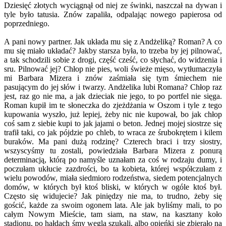
Dziesięć złotych wyciągnął od niej ze świnki, naszczał na dywan i
tyle było tatusia. Znów zapaliła, odpalając nowego papierosa od
poprzedniego.
A pani nowy partner. Jak układa mu się z Andżeliką? Roman? A co
mu się miało układać? Jakby starsza była, to trzeba by jej pilnować,
a tak schodzili sobie z drogi, część cześć, co słychać, do widzenia i
sru. Pilnować jej? Chłop nie pies, woli świeże mięso, wytłumaczyła
mi Barbara Mizera i znów zaśmiała się tym śmiechem nie
pasującym do jej słów i twarzy. Andżelika lubi Romana? Chłop raz
jest, raz go nie ma, a jak dzieciak nie jego, to po portfel nie sięga.
Roman kupił im te słoneczka do zjeżdżania w Oszom i tyle z tego
kupowania wyszło, już lepiej, żeby nic nie kupował, bo jak chłop
coś sam z siebie kupi to jak jajami o beton. Jednej mojej siostrze się
trafił taki, co jak pójdzie po chleb, to wraca ze śrubokrętem i kilem
buraków. Ma pani dużą rodzinę? Czterech braci i trzy siostry,
wszyscyśmy tu zostali, powiedziała Barbara Mizera z ponurą
determinacją, którą po namyśle uznałam za coś w rodzaju dumy, i
poczułam ukłucie zazdrości, bo ta kobieta, której współczułam z
wielu powodów, miała siedmioro rodzeństwa, siedem potencjalnych
domów, w których był ktoś bliski, w których w ogóle ktoś był.
Często się widujecie? Jak piniędzy nie ma, to trudno, żeby się
gościć, każde za swoim ogonem lata. Ale jak byliśmy mali, to po
całym Nowym Mieście, tam siam, na staw, na kasztany koło
stadionu, po hałdach śmy węgla szukali, albo opieńki się zbierało na