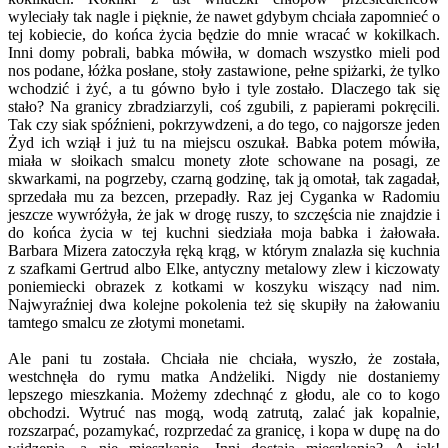
wyleciały tak nagle i pięknie, że nawet gdybym chciała zapomnieć o
tej kobiecie, do końca życia będzie do mnie wracać w kokilkach.
Inni domy pobrali, babka mówiła, w domach wszystko mieli pod
nos podane, łóżka posłane, stoły zastawione, pełne spiżarki, że tylko
wchodzić i żyć, a tu gówno było i tyle zostało. Dlaczego tak się
stało? Na granicy zbradziarzyli, coś zgubili, z papierami pokręcili.
Tak czy siak spóźnieni, pokrzywdzeni, a do tego, co najgorsze jeden
Żyd ich wziął i już tu na miejscu oszukał. Babka potem mówiła,
miała w słoikach smalcu monety złote schowane na posagi, ze
skwarkami, na pogrzeby, czarną godzinę, tak ją omotał, tak zagadał,
sprzedała mu za bezcen, przepadły. Raz jej Cyganka w Radomiu
jeszcze wywróżyła, że jak w drogę ruszy, to szczęścia nie znajdzie i
do końca życia w tej kuchni siedziała moja babka i żałowała.
Barbara Mizera zatoczyła ręką krąg, w którym znalazła się kuchnia
z szafkami Gertrud albo Elke, antyczny metalowy zlew i kiczowaty
poniemiecki obrazek z kotkami w koszyku wiszący nad nim.
Najwyraźniej dwa kolejne pokolenia też się skupiły na żałowaniu
tamtego smalcu ze złotymi monetami.
Ale pani tu została. Chciała nie chciała, wyszło, że została,
westchnęła do rymu matka Andżeliki. Nigdy nie dostaniemy
lepszego mieszkania. Możemy zdechnąć z głodu, ale co to kogo
obchodzi. Wytruć nas mogą, wodą zatrutą, zalać jak kopalnie,
rozszarpać, pozamykać, rozprzedać za granicę, i kopa w dupę na do