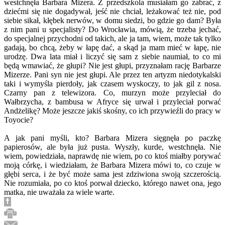
westchnęła Barbara Mizera. Z przedszkola musiałam go zabrać, z
dziećmi się nie dogadywał, jeść nie chciał, leżakować też nie, pod
siebie sikał, kłębek nerwów, w domu siedzi, bo gdzie go dam? Była
z nim pani u specjalisty? Do Wrocławia, mówią, że trzeba jechać,
do specjalnej przychodni od takich, ale ja tam, wiem, może tak tylko
gadają, bo chcą, żeby w łapę dać, a skąd ja mam mieć w łapę, nie
urodzę. Dwa lata miał i liczyć się sam z siebie naumiał, to co mi
będą wmawiać, że głupi? Nie jest głupi, przyznałam rację Barbarze
Mizerze. Pani syn nie jest głupi. Ale przez ten artyzm niedotykalski
taki i wymyśla pierdoły, jak czasem wyskoczy, to jak gil z nosa.
Czarny pan z telewizora. Co, murzyn może przyleciał do
Wałbrzycha, z bambusa w Afryce się urwał i przyleciał porwać
Andżelikę? Może jeszcze jakiś skośny, co ich przywieźli do pracy w
Toyocie?
A jak pani myśli, kto? Barbara Mizera sięgnęła po paczkę
papierosów, ale była już pusta. Wyszły, kurde, westchnęła. Nie
wiem, powiedziała, naprawdę nie wiem, po co ktoś miałby porywać
moją córkę, i wiedziałam, że Barbara Mizera mówi to, co czuje w
głębi serca, i że być może sama jest zdziwiona swoją szczerością.
Nie rozumiała, po co ktoś porwał dziecko, którego nawet ona, jego
matka, nie uważała za wiele warte.