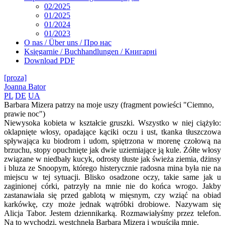
02/2025
01/2025
01/2024
01/2023
O nas / Über uns / Про нас
Księgarnie / Buchhandlungen / Книгарні
Download PDF
[proza]
Joanna Bator
PL
DE
UA
Barbara Mizera patrzy na moje uszy (fragment powieści "Ciemno,
prawie noc")
Niewysoka kobieta w kształcie gruszki. Wszystko w niej ciążyło:
oklapnięte włosy, opadające kąciki oczu i ust, tkanka tłuszczowa
spływająca ku biodrom i udom, spiętrzona w morenę czołową na
brzuchu, stopy opuchnięte jak dwie uziemiające ją kule. Żółte włosy
związane w niedbały kucyk, odrosty tłuste jak świeża ziemia, dżinsy
i bluza ze Snoopym, którego histerycznie radosna mina była nie na
miejscu w tej sytuacji. Blisko osadzone oczy, takie same jak u
zaginionej córki, patrzyły na mnie nie do końca wrogo. Jakby
zastanawiała się przed gablotą w mięsnym, czy wziąć na obiad
karkówkę, czy może jednak wątróbki drobiowe. Nazywam się
Alicja Tabor. Jestem dziennikarką. Rozmawiałyśmy przez telefon.
Na to wychodzi, westchnęła Barbara Mizera i wpuściła mnie.