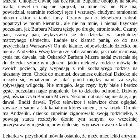
Mizera. Chłopiec chwilę stał bez ruchu, zupełnie obojętny na słowa
matki, nawet na nią nie spojrzał, na mnie też nie. Nie ma,
powiedział, teatralnie rozłożył ręce i wzruszył chudymi ramionami
niczym aktor z taniej farsy. Czarny pan z telewizora zabrał,
popatrzył w moim kierunku, ale nie na mnie, i niemal fizycznie
poczułam, jak Barbara Mizera tężeje po drugiej stronie stołu. Czarny
pan, czarny pan, wykrzywiła się do dziecka w karykaturze
matczynego uśmiechu. Ładnie tak kłamać panią, co do nas
przyjechała z Warszawy? On nie kłamie, odpowiedziało dziecko, on
nie ma Andżeliki. Wszędzie go ze sobą zabierała, jak mała mamusia,
cysia mu dawała, tak Oskarek? Barbara Mizera nadal zwracała się
do dziecka sztucznym głosem, jakim niekiedy rodzice mówią do
swoich pociech, gdy wypadają z roli kochającego rodzica na
nieznany teren. Chodź do mamusi, dostaniesz cukierka! Dziecko nie
ruszyło się, wpatrzone w jakiś punkt między nami, za szybą
spływającą wilgocią. Nie mrugało. Jego rzęsy były białe i bardzo
gęste, odczułam nagłe pragnienie, by to dziecko ochronić. Dziwny
jest, oświadczyła Barbara Mizera. Nikomu dotknąć się nie daje, a jej
dawał, Endżi dawał. Tylko telewizor i telewizor chce oglądać,
zawsze to samo, a jak kanał mu któreś zmieni, to w krzyk. On nie
ma Andżeliki, dziecko zupełnie zignorowało swoją rodzicielkę, z
powagą starca rozłożyło dłonie tym samym, co wcześniej
przerysowanym gestem, odwróciło się i wymaszerowało z kuchni.
Lekarka w przychodni mówiła ostatnio, że może mieć lekki artryzm,