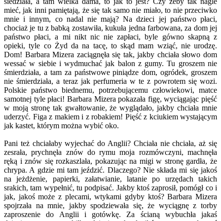
siedziała, a tam wielka dama, to jak to jest? Czy żeby tak nagle
mieć, jak inni pamiętają, że się tak samo nie miało, to nie przeciwko
mnie i innym, co nadal nie mają? Na dzieci jej państwo płaci,
chociaż je tu z babką zostawiła, kukuła jedna farbowana, za dom jej
państwo płaci, a mi nikt nic nie zapłaci, byle gówno skapną z
opieki, tyle co Żyd da na tacę, to skąd mam wziąć, nie urodzę.
Dom! Barbara Mizera zaciągnęła się tak, jakby chciała słowo dom
wessać w siebie i wydmuchać jak balon z gumy. Tu groszem nie
śmierdziała, a tam za państwowe piniądze dom, ogródek, groszem
nie śmierdziała, a teraz jak perfumeria w te z powrotem się wozi.
Polskie państwo biednemu, potrzebującemu człowiekowi, matce
samotnej tyle płaci! Barbara Mizera pokazała figę, wyciągając pięść
w moją stronę tak gwałtowanie, że wyglądało, jakby chciała mnie
uderzyć. Figa z makiem i z robakiem! Pięść z kciukiem wystającym
jak kastet, którym można wybić oko.
Pani też chciałaby wyjechać do Anglii? Chciała nie chciała, aż się
zesrała, prychnęła znów do rymu moja rozmówczyni, machnęła
ręką i znów się rozkaszlała, pokazując na migi w stronę gardła, że
chrypa. A gdzie mi tam jeździć. Dlaczego? Nie składa mi się jakoś
na jeżdżenie, papierki, załatwianie, latanie po urzędach takich
srakich, tam wypełnić, tu podpisać. Jakby ktoś zaprosił, pomógł co i
jak, jakoś może z plecami, wtykami gdyby ktoś? Barbara Mizera
spojrzała na mnie, jakby spodziewała się, że wyciągnę z torby
zaproszenie do Anglii i gotówkę. Za ścianą wybuchła jakaś