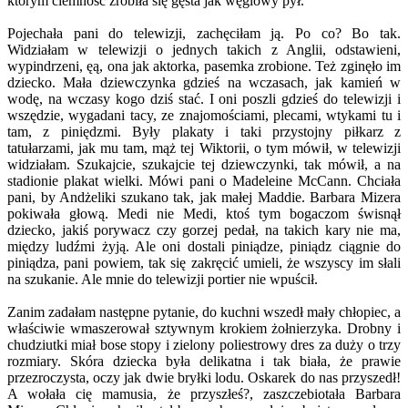
którym ciemność zrobiła się gęsta jak węglowy pył.
Pojechała pani do telewizji, zachęciłam ją. Po co? Bo tak.
Widziałam w telewizji o jednych takich z Anglii, odstawieni,
wypindrzeni, ęą, ona jak aktorka, pasemka zrobione. Też zginęło im
dziecko. Mała dziewczynka gdzieś na wczasach, jak kamień w
wodę, na wczasy kogo dziś stać. I oni poszli gdzieś do telewizji i
wszędzie, wygadani tacy, ze znajomościami, plecami, wtykami tu i
tam, z piniędzmi. Były plakaty i taki przystojny piłkarz z
tatułarzami, jak mu tam, mąż tej Wiktorii, o tym mówił, w telewizji
widziałam. Szukajcie, szukajcie tej dziewczynki, tak mówił, a na
stadionie plakat wielki. Mówi pani o Madeleine McCann. Chciała
pani, by Andżeliki szukano tak, jak małej Maddie. Barbara Mizera
pokiwała głową. Medi nie Medi, ktoś tym bogaczom świsnął
dziecko, jakiś porywacz czy gorzej pedał, na takich kary nie ma,
między ludźmi żyją. Ale oni dostali piniądze, piniądz ciągnie do
piniądza, pani powiem, tak się zakręcić umieli, że wszyscy im słali
na szukanie. Ale mnie do telewizji portier nie wpuścił.
Zanim zadałam następne pytanie, do kuchni wszedł mały chłopiec, a
właściwie wmaszerował sztywnym krokiem żołnierzyka. Drobny i
chudziutki miał bose stopy i zielony poliestrowy dres za duży o trzy
rozmiary. Skóra dziecka była delikatna i tak biała, że prawie
przezroczysta, oczy jak dwie bryłki lodu. Oskarek do nas przyszedł!
A wołała cię mamusia, że przyszłeś?, zaszczebiotała Barbara