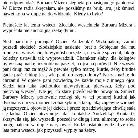
nie odpowiadać. Barbara Mizera sięgnęła po następnego papierosa.
W Diorze radia skręcałam, ale poszliśmy na bruk, sru, jak śmieci,
nawet kopa w dupę na do widzenia. Kiedy to było?
Piętnaście lat temu wstecz. Zleciało, westchnęła Barbara Mizera i
wypuściła melancholijną rzekę dymu.
Nikt pani nie pomaga? Ojciec Andżeliki? Wykopałam, zanim
poszedł siedzieć, złodziejskie nasienie, brat z Sobięcina dał mu
robotę na warsztacie, to wyniósł narzędzia, na wódę sprzedał, tak go
koledzy ustawili, tak wyprowadzili. Charakter słaby, dla kolegów
by własną matkę przerobił na pasztet, a ojca na parówki. Nie wyszła
pani drugi raz za mąż? A pewnie, tylko marzę, kurde, żeby brudne
gacie prać. Chłop jest, wie pani, do czego dobry? Na zasmażkę do
chrzanu! W opiece pani powiedzą, że każde moje z innego ojca.
Siedzi tam taka suchotnica niewydymka, pierwsza, żeby pod
pierzyną węszyć, tyle jej, co stare prześcieradło powącha. Śmiech
Barbary Mizery ponownie rozległ się w tej ponurej kuchni jak
dysonans i przez moment zobaczyłam ją taką, jaką zapewne widzieli
ją mężczyźni, ojcowie jej dzieci, i przez tę zadziwiająca chwilę stała
się ładna. Ojciec utrzymuje jakiś kontakt z Andżeliką? Kontakt?,
skrzywiła się, jak wyszedł, poszedł w długą i sru, alimenty to sobie
mogę palcem w dupie narysować. Endżi ostatnio widział ze dwa
lata temu wstecz, jak przyszedł wypity na żebry.