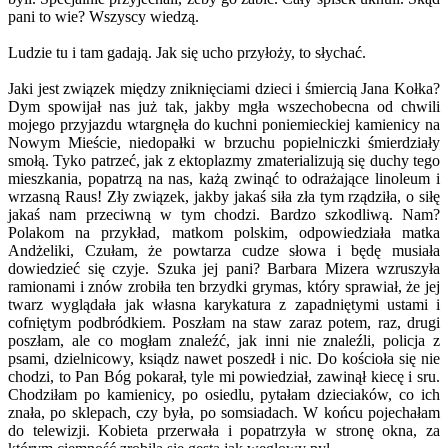
pani to wie? Wszyscy wiedzą.
Ludzie tu i tam gadają. Jak się ucho przyłoży, to słychać.
Jaki jest związek między zniknięciami dzieci i śmiercią Jana Kołka?
Dym spowijał nas już tak, jakby mgła wszechobecna od chwili
mojego przyjazdu wtargnęła do kuchni poniemieckiej kamienicy na
Nowym Mieście, niedopałki w brzuchu popielniczki śmierdziały
smołą. Tyko patrzeć, jak z ektoplazmy zmaterializują się duchy tego
mieszkania, popatrzą na nas, każą zwinąć to odrażające linoleum i
wrzasną Raus! Zły związek, jakby jakaś siła zła tym rządziła, o siłę
jakaś nam przeciwną w tym chodzi. Bardzo szkodliwą. Nam?
Polakom na przykład, matkom polskim, odpowiedziała matka
Andżeliki, Czułam, że powtarza cudze słowa i będę musiała
dowiedzieć się czyje. Szuka jej pani? Barbara Mizera wzruszyła
ramionami i znów zrobiła ten brzydki grymas, który sprawiał, że jej
twarz wyglądała jak własna karykatura z zapadniętymi ustami i
cofniętym podbródkiem. Poszłam na staw zaraz potem, raz, drugi
poszłam, ale co mogłam znaleźć, jak inni nie znaleźli, policja z
psami, dzielnicowy, ksiądz nawet poszedł i nic. Do kościoła się nie
chodzi, to Pan Bóg pokarał, tyle mi powiedział, zawinął kiecę i sru.
Chodziłam po kamienicy, po osiedlu, pytałam dzieciaków, co ich
znała, po sklepach, czy była, po somsiadach. W końcu pojechałam
do telewizji. Kobieta przerwała i popatrzyła w stronę okna, za