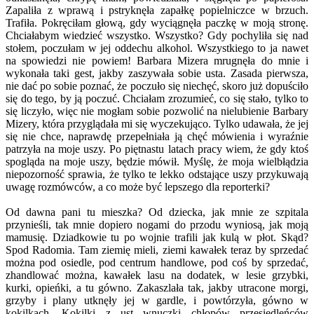
Zapaliła z wprawą i pstryknęła zapałkę popielniczce w brzuch.
Trafiła. Pokręciłam głową, gdy wyciągnęła paczkę w moją stronę.
Chciałabym wiedzieć wszystko. Wszystko? Gdy pochyliła się nad
stołem, poczułam w jej oddechu alkohol. Wszystkiego to ja nawet
na spowiedzi nie powiem! Barbara Mizera mrugnęła do mnie i
wykonała taki gest, jakby zaszywała sobie usta. Zasada pierwsza,
nie dać po sobie poznać, że poczuło się niechęć, skoro już dopuściło
się do tego, by ją poczuć. Chciałam zrozumieć, co się stało, tylko to
się liczyło, więc nie mogłam sobie pozwolić na nielubienie Barbary
Mizery, która przyglądała mi się wyczekująco. Tylko udawała, że jej
się nie chce, naprawdę przepełniała ją chęć mówienia i wyraźnie
patrzyła na moje uszy. Po piętnastu latach pracy wiem, że gdy ktoś
spogląda na moje uszy, będzie mówił. Myślę, że moja wielbłądzia
niepozorność sprawia, że tylko te lekko odstające uszy przykuwają
uwagę rozmówców, a co może być lepszego dla reporterki?
Od dawna pani tu mieszka? Od dziecka, jak mnie ze szpitala
przynieśli, tak mnie dopiero nogami do przodu wyniosą, jak moją
mamusię. Dziadkowie tu po wojnie trafili jak kulą w płot. Skąd?
Spod Radomia. Tam ziemię mieli, ziemi kawałek teraz by sprzedać
można pod osiedle, pod centrum handlowe, pod coś by sprzedać,
zhandlować można, kawałek lasu na dodatek, w lesie grzybki,
kurki, opieńki, a tu gówno. Zakaszlała tak, jakby utracone morgi,
grzyby i plany utknęły jej w gardle, i powtórzyła, gówno w
kokilkach. Kokilki z ust wnuczki chłopów przesiedleńców