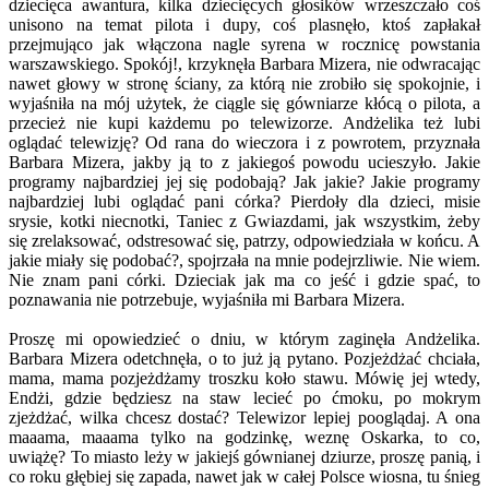
dziecięca awantura, kilka dziecięcych głosików wrzeszczało coś
unisono na temat pilota i dupy, coś plasnęło, ktoś zapłakał
przejmująco jak włączona nagle syrena w rocznicę powstania
warszawskiego. Spokój!, krzyknęła Barbara Mizera, nie odwracając
nawet głowy w stronę ściany, za którą nie zrobiło się spokojnie, i
wyjaśniła na mój użytek, że ciągle się gówniarze kłócą o pilota, a
przecież nie kupi każdemu po telewizorze. Andżelika też lubi
oglądać telewizję? Od rana do wieczora i z powrotem, przyznała
Barbara Mizera, jakby ją to z jakiegoś powodu ucieszyło. Jakie
programy najbardziej jej się podobają? Jak jakie? Jakie programy
najbardziej lubi oglądać pani córka? Pierdoły dla dzieci, misie
srysie, kotki niecnotki, Taniec z Gwiazdami, jak wszystkim, żeby
się zrelaksować, odstresować się, patrzy, odpowiedziała w końcu. A
jakie miały się podobać?, spojrzała na mnie podejrzliwie. Nie wiem.
Nie znam pani córki. Dzieciak jak ma co jeść i gdzie spać, to
poznawania nie potrzebuje, wyjaśniła mi Barbara Mizera.
Proszę mi opowiedzieć o dniu, w którym zaginęła Andżelika.
Barbara Mizera odetchnęła, o to już ją pytano. Pozjeżdżać chciała,
mama, mama pozjeżdżamy troszku koło stawu. Mówię jej wtedy,
Endżi, gdzie będziesz na staw lecieć po ćmoku, po mokrym
zjeżdżać, wilka chcesz dostać? Telewizor lepiej pooglądaj. A ona
maaama, maaama tylko na godzinkę, weznę Oskarka, to co,
uwiążę? To miasto leży w jakiejś gównianej dziurze, proszę panią, i
co roku głębiej się zapada, nawet jak w całej Polsce wiosna, tu śnieg