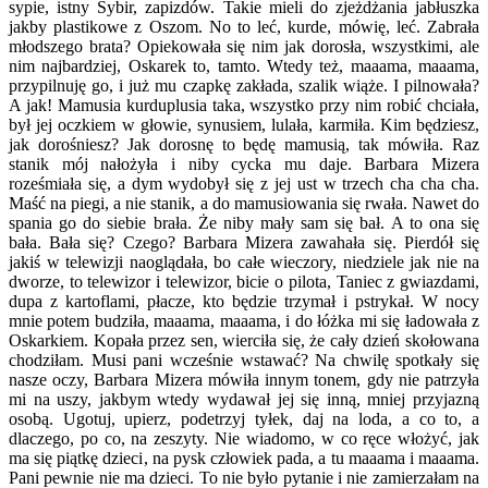
sypie, istny Sybir, zapizdów. Takie mieli do zjeżdżania jabłuszka
jakby plastikowe z Oszom. No to leć, kurde, mówię, leć. Zabrała
młodszego brata? Opiekowała się nim jak dorosła, wszystkimi, ale
nim najbardziej, Oskarek to, tamto. Wtedy też, maaama, maaama,
przypilnuję go, i już mu czapkę zakłada, szalik wiąże. I pilnowała?
A jak! Mamusia kurduplusia taka, wszystko przy nim robić chciała,
był jej oczkiem w głowie, synusiem, lulała, karmiła. Kim będziesz,
jak dorośniesz? Jak dorosnę to będę mamusią, tak mówiła. Raz
stanik mój nałożyła i niby cycka mu daje. Barbara Mizera
roześmiała się, a dym wydobył się z jej ust w trzech cha cha cha.
Maść na piegi, a nie stanik, a do mamusiowania się rwała. Nawet do
spania go do siebie brała. Że niby mały sam się bał. A to ona się
bała. Bała się? Czego? Barbara Mizera zawahała się. Pierdół się
jakiś w telewizji naoglądała, bo całe wieczory, niedziele jak nie na
dworze, to telewizor i telewizor, bicie o pilota, Taniec z gwiazdami,
dupa z kartoflami, płacze, kto będzie trzymał i pstrykał. W nocy
mnie potem budziła, maaama, maaama, i do łóżka mi się ładowała z
Oskarkiem. Kopała przez sen, wierciła się, że cały dzień skołowana
chodziłam. Musi pani wcześnie wstawać? Na chwilę spotkały się
nasze oczy, Barbara Mizera mówiła innym tonem, gdy nie patrzyła
mi na uszy, jakbym wtedy wydawał jej się inną, mniej przyjazną
osobą. Ugotuj, upierz, podetrzyj tyłek, daj na loda, a co to, a
dlaczego, po co, na zeszyty. Nie wiadomo, w co ręce włożyć, jak
ma się piątkę dzieci, na pysk człowiek pada, a tu maaama i maaama.
Pani pewnie nie ma dzieci. To nie było pytanie i nie zamierzałam na