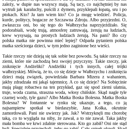
zależy, w dupie nas wszyscy mają. Są tacy, co najchętniej by nas
wytruli jak karaluchy, puścili z dymem, przyklepali łopatą, sru i po
ptokach. Kto? Ja tam wiem kto? Co ja mogę wiedzieć. Policja,
kurde, politycy, bogacze ze Szczawna Zdroju. Albo przyjezdni. O,
zwłaszcza oni, bo się tego do Wałbrzycha naprzyjeżdżało. Się
podorabiali, wodę trują, atmosferę zatruwają, żerują na ludziach,
krew wysysają, na prostych ludziach żerują. Na pani? Bo czy
polska matka nie powinna mieć lepiej? Odparła pytaniem polska
matka sześciorga dzieci, w tym jedno zaginione bez wieści.
Takie rzeczy nie dzieją się tak sobie bez powodu. Są takie rzeczy na
ziemi, które nie zachodzą bez swojej przyczyny. Takie rzeczy, jak
zniknięcie Andżeliki? Andżeliki i tych innych, całej trójki
wałbrzyskiej. Mówią, że to, co się dzieje w Wałbrzychu i zniknięcia
dzieci mają związek, powiedziała Barbara Mizera z wahaniem,
jakby zdradzała mi jakąś tajemnicę. A co się dzieje? Na Sobięcinie
mają plagę robactwa na ten przykład, gaz się spod ziemi ulatnia,
truje, woda czarna, straszna woda, włosy chińskie. Skąd nagle tyle
czarnej wody, tyle gazu? Albo Matka Boska Bolesna. Matka Boska
Bolesna? W fontannie w rynku się ukazuje, a tego, co ją
najsampierw spotkał w biedaszybie, Jana Kołka, okrutnie
zamordowali. Pani nie uwierzy jak. Jak? Wstrzyknęli mu chorobę
taką, co to wygląda na niby, że zawał, a to nie zawał. Taka jakby
mała bomba we krwi zdalnie sterowana. Kto go zabił? Oni nie stąd
byli. Specjalnie przyjechali, żeby go zabić. Cały spisek uknuli. Skąd