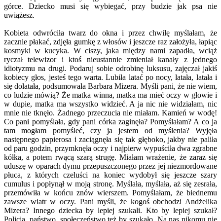
górce. Dziecko musi się wybiegać, przy budzie jak psa nie
uwiążesz.
Kobieta odwróciła twarz do okna i przez chwilę myślałam, że
zacznie płakać, zdjęła gumkę z włosów i jeszcze raz założyła, łapiąc
kosmyki w kucyka. W ciszy, jaka między nami zapadła, wciąż
ryczał telewizor i ktoś nieustannie zmieniał kanały z jednego
idiotyzmu na drugi. Podaruj sobie odrobinę luksusu, zajęczał jakiś
kobiecy głos, jesteś tego warta. Lubiła latać po nocy, latała, latała i
się dolatała, podsumowała Barbara Mizera. Myśli pani, że nie wiem,
co ludzie mówią? Że matka winna, matka ma mieć oczy w głowie i
w dupie, matka ma wszystko widzieć. A ja nic nie widziałam, nic
mnie nie tknęło. Żadnego przeczucia nie miałam. Kamień w wodę!
Co pani pomyślała, gdy pani córka zaginęła? Pomyślałam? A co ja
tam mogłam pomyśleć, czy ja jestem od myślenia? Wyjęła
następnego papierosa i zaciągnęła się tak głęboko, jakby nie paliła
od paru godzin, przymknęła oczy i najpierw wypuściła dwa zgrabne
kółka, a potem rwącą szarą strugę. Miałam wrażenie, że zaraz się
uduszę w oparach dymu przepuszczonego przez jej niezmordowane
płuca, z których czeluści na koniec wydobył się jeszcze szary
cumulus i popłynął w moją stronę. Myślała, myślała, aż się zesrała,
przemówiła w końcu znów wierszem. Pomyślałam, że biednemu
zawsze wiatr w oczy. Pani myśli, że kogoś obchodzi Andżelika
Mizera? Innego dziecka by lepiej szukali. Kto by lepiej szukał?
Policja, państwo, społeczeństwo też by szukało. Na nas nikomu nie