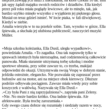
nieprzeczuwających ludzi z mieszkania, na które czekali 10 lat. Inni
jak sępy żądali majątku swoich rodziców i dziadków. Ella kiedyś
przez pół roku miała poglądy lewicowe, ale to minęło, tak, jak
bardzo szybko minęło wszystko z wyjątkiem jej pięknego głosu.
Musiał on teraz gdzieś istnieć. W locie ptaka, w fali dźwiękowej.
Kiedyś w niebie.
Amalia wierzyła w to na przekór sobie. Tam, wysoko w górze, Ella
śpiewała, a słuchała jej ulubiona publiczność, nauczyciel muzyki
Müller.
»Moja szkolna koleżanka, Ella Dusil, uległa wypadkowi«,
powiedziała Amalia. »To zagadka. Ona tak naprawdę tylko w
sprawach istotnych była nierozsądna, nad codziennością całkowicie
panowała. Miała starannie utrzymaną torbę szkolną i modne
sportowe ubrania, przy sobie zawsze to, co trzeba, makijaż
odpowiedni do okazji. Utrzymywała swoją Vespę w dobrym stanie,
jeździła ostrożnie, elegancko. Nie pozwalała się zapraszać przez
bufonów ani na motor, ani na miejsce obok kierowcy. Dłuższe
podróże odbywała pociągiem. Zawsze miała wtedy przy sobie
koszyczek z wałówką. Nazywała się Ella Dusil.«
.»Czy była Pani z nią zaprzyjaźniona?«, zapytała pani Zeleny.
»Nie. No może bardzo krótko. Ona ładnie śpiewała. Ale
afektowanie. Była trochę zarozumiała.«
Gdy swego czasu dobrze się rozumiały i siedziały razem w nocy,