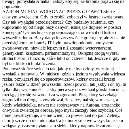
uwagę, pomyślała Amalia i założyłaby się, że hrabina pojawi się na
pogrzebie.
AARON MUSIAŁ WCIĄGNĄĆ PRZEZ GŁOWĘ T-shirt z
ciasnym wycięciem. Gdy to zrobił, zobaczył w lustrze swoją twarz.
Czy tak wyglądał przedsiębiorca? Czy budziłby zaufanie, czy
kupowano by od niego bazy danych, istniejące dopiero w postaci
koncepcji? Uśmiechnął się przepraszająco, odwrócił od lustra i
wyszedł z domu. Bazy danych rzeczywiście go kręciły, ale zostanie
przedsiębiorcą w branży IT było prawdopodobnie pomysłem
zwariowanym, niewiele lepszym niż zostanie weterynarzem,
genetykiem, księdzem, parlamentarzystą. Okrężną drogą wybrał
studia historii i filozofii, które lubił od czterech lat. Jeszcze nigdy nie
był tak blisko ich ukończenia.
Ponieważ słońce świeciło tak, jakby nie było zimy, wcześniej
wysiadł z tramwaju. W miejscu, gdzie z jeziora wypływała większa
rzeka, przyłączył się do spacerowiczów, którzy otaczali brzegi
jeziora także w dzień powszedni. Szedł powoli, tak jakby i on był tu
tylko dla przyjemności. Jakby pierwszy raz widział górski łańcuch,
rozciągający się za wodą i za wzgórzami. Pies, który szczekając
zagrodził mu drogę, spowodował, że zatrzymał się w miejscu, a
kiedy właścicielka, nawet nie spojrzawszy na Aarona, arogancko
chwyciła zwierzę za obrożę, jego myśli zaczęły biec szybciej. Coś
mnie powstrzymuje, ale nie wiem, co powiedział do pani Zeleny,
choć jeszcze do niej nie dotarł, a jednocześnie we wszystko jestem
wciągany, czasem pytam sam siebie, kiedy naprawdę zacznie się