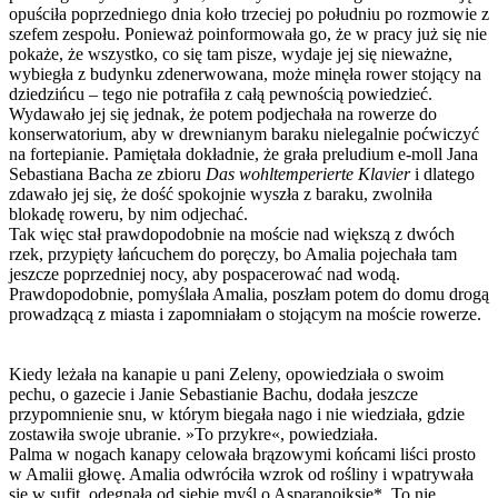
opuściła poprzedniego dnia koło trzeciej po południu po rozmowie z
szefem zespołu. Ponieważ poinformowała go, że w pracy już się nie
pokaże, że wszystko, co się tam pisze, wydaje jej się nieważne,
wybiegła z budynku zdenerwowana, może minęła rower stojący na
dziedzińcu – tego nie potrafiła z całą pewnością powiedzieć.
Wydawało jej się jednak, że potem podjechała na rowerze do
konserwatorium, aby w drewnianym baraku nielegalnie poćwiczyć
na fortepianie. Pamiętała dokładnie, że grała preludium e-moll Jana
Sebastiana Bacha ze zbioru
Das wohltemperierte Klavier
i dlatego
zdawało jej się, że dość spokojnie wyszła z baraku, zwolniła
blokadę roweru, by nim odjechać.
Tak więc stał prawdopodobnie na moście nad większą z dwóch
rzek, przypięty łańcuchem do poręczy, bo Amalia pojechała tam
jeszcze poprzedniej nocy, aby pospacerować nad wodą.
Prawdopodobnie, pomyślała Amalia, poszłam potem do domu drogą
prowadzącą z miasta i zapomniałam o stojącym na moście rowerze.
Kiedy leżała na kanapie u pani Zeleny, opowiedziała o swoim
pechu, o gazecie i Janie Sebastianie Bachu, dodała jeszcze
przypomnienie snu, w którym biegała nago i nie wiedziała, gdzie
zostawiła swoje ubranie. »To przykre«, powiedziała.
Palma w nogach kanapy celowała brązowymi końcami liści prosto
w Amalii głowę. Amalia odwróciła wzrok od rośliny i wpatrywała
się w sufit, odegnała od siebie myśl o Asparanoiksie*. To nie