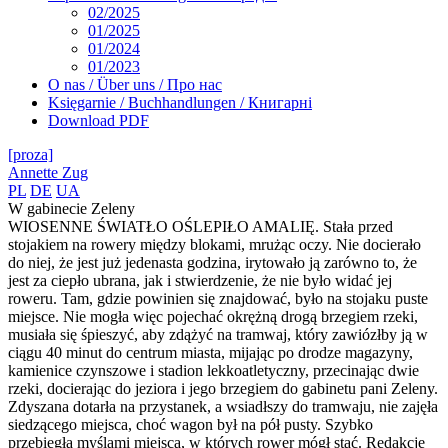
02/2025
01/2025
01/2024
01/2023
O nas / Über uns / Про нас
Księgarnie / Buchhandlungen / Книгарні
Download PDF
[proza]
Annette Zug
PL
DE
UA
W gabinecie Zeleny
WIOSENNE ŚWIATŁO OŚLEPIŁO AMALIĘ. Stała przed
stojakiem na rowery między blokami, mrużąc oczy. Nie docierało
do niej, że jest już jedenasta godzina, irytowało ją zarówno to, że
jest za ciepło ubrana, jak i stwierdzenie, że nie było widać jej
roweru. Tam, gdzie powinien się znajdować, było na stojaku puste
miejsce. Nie mogła więc pojechać okrężną drogą brzegiem rzeki,
musiała się śpieszyć, aby zdążyć na tramwaj, który zawiózłby ją w
ciągu 40 minut do centrum miasta, mijając po drodze magazyny,
kamienice czynszowe i stadion lekkoatletyczny, przecinając dwie
rzeki, docierając do jeziora i jego brzegiem do gabinetu pani Zeleny.
Zdyszana dotarła na przystanek, a wsiadłszy do tramwaju, nie zajęła
siedzącego miejsca, choć wagon był na pół pusty. Szybko
przebiegła myślami miejsca, w których rower mógł stać. Redakcję