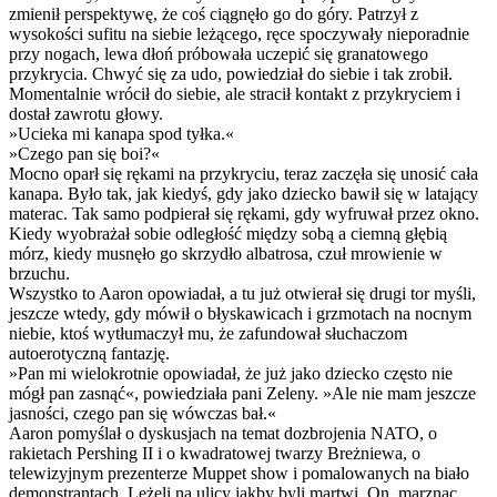
zmienił perspektywę, że coś ciągnęło go do góry. Patrzył z
wysokości sufitu na siebie leżącego, ręce spoczywały nieporadnie
przy nogach, lewa dłoń próbowała uczepić się granatowego
przykrycia. Chwyć się za udo, powiedział do siebie i tak zrobił.
Momentalnie wrócił do siebie, ale stracił kontakt z przykryciem i
dostał zawrotu głowy.
»Ucieka mi kanapa spod tyłka.«
»Czego pan się boi?«
Mocno oparł się rękami na przykryciu, teraz zaczęła się unosić cała
kanapa. Było tak, jak kiedyś, gdy jako dziecko bawił się w latający
materac. Tak samo podpierał się rękami, gdy wyfruwał przez okno.
Kiedy wyobrażał sobie odległość między sobą a ciemną głębią
mórz, kiedy musnęło go skrzydło albatrosa, czuł mrowienie w
brzuchu.
Wszystko to Aaron opowiadał, a tu już otwierał się drugi tor myśli,
jeszcze wtedy, gdy mówił o błyskawicach i grzmotach na nocnym
niebie, ktoś wytłumaczył mu, że zafundował słuchaczom
autoerotyczną fantazję.
»Pan mi wielokrotnie opowiadał, że już jako dziecko często nie
mógł pan zasnąć«, powiedziała pani Zeleny. »Ale nie mam jeszcze
jasności, czego pan się wówczas bał.«
Aaron pomyślał o dyskusjach na temat dozbrojenia NATO, o
rakietach Pershing II i o kwadratowej twarzy Breżniewa, o
telewizyjnym prezenterze Muppet show i pomalowanych na biało
demonstrantach. Leżeli na ulicy jakby byli martwi. On, marznąc,