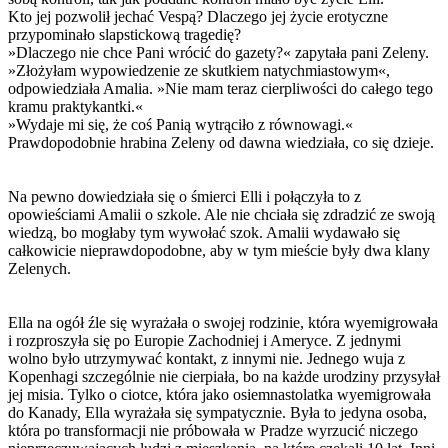
Kto jej pozwolił jechać Vespą? Dlaczego jej życie erotyczne
przypominało slapstickową tragedię?
»Dlaczego nie chce Pani wrócić do gazety?« zapytała pani Zeleny.
»Złożyłam wypowiedzenie ze skutkiem natychmiastowym«,
odpowiedziała Amalia. »Nie mam teraz cierpliwości do całego tego
kramu praktykantki.«
»Wydaje mi się, że coś Panią wytrąciło z równowagi.«
Prawdopodobnie hrabina Zeleny od dawna wiedziała, co się dzieje.
Na pewno dowiedziała się o śmierci Elli i połączyła to z
opowieściami Amalii o szkole. Ale nie chciała się zdradzić ze swoją
wiedzą, bo mogłaby tym wywołać szok. Amalii wydawało się
całkowicie nieprawdopodobne, aby w tym mieście były dwa klany
Zelenych.
Ella na ogół źle się wyrażała o swojej rodzinie, która wyemigrowała
i rozproszyła się po Europie Zachodniej i Ameryce. Z jednymi
wolno było utrzymywać kontakt, z innymi nie. Jednego wuja z
Kopenhagi szczególnie nie cierpiała, bo na każde urodziny przysyłał
jej misia. Tylko o ciotce, która jako osiemnastolatka wyemigrowała
do Kanady, Ella wyrażała się sympatycznie. Była to jedyna osoba,
która po transformacji nie próbowała w Pradze wyrzucić niczego