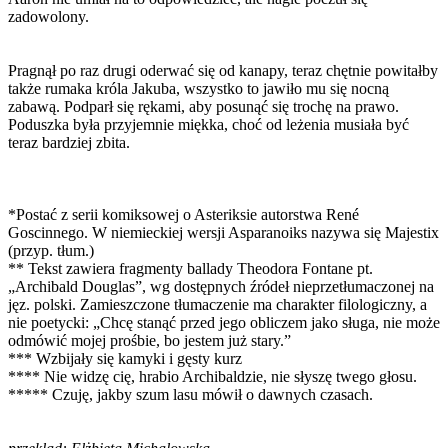
zadowolony.
Pragnął po raz drugi oderwać się od kanapy, teraz chętnie powitałby
także rumaka króla Jakuba, wszystko to jawiło mu się nocną
zabawą. Podparł się rękami, aby posunąć się trochę na prawo.
Poduszka była przyjemnie miękka, choć od leżenia musiała być
teraz bardziej zbita.
*
Postać z serii komiksowej o Asteriksie autorstwa René
Goscinnego. W niemieckiej wersji Asparanoiks nazywa się Majestix
(przyp. tłum.)
**
Tekst zawiera fragmenty ballady Theodora Fontane pt.
„Archibald Douglas”, wg dostępnych źródeł nieprzetłumaczonej na
jęz. polski. Zamieszczone tłumaczenie ma charakter filologiczny, a
nie poetycki: „Chcę stanąć przed jego obliczem jako sługa, nie może
odmówić mojej prośbie, bo jestem już stary.”
*** Wzbijały się kamyki i gęsty kurz
**** Nie widzę cię, hrabio Archibaldzie, nie słyszę twego głosu.
***** Czuję, jakby szum lasu mówił o dawnych czasach.