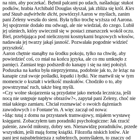
na nim, aby poczekać. Bębnił palcami po udach, naśladując stukot
podków, hrabia Archibald Douglas słyszał, jak zbliża się król.
Kies
und Staub aufwirbelte dicht
, powtórzył Aaron w myślach, zanim
pani Zeleny weszła do sieni. Była tylko trochę wyższa od Aarona.
Jej spojrzenie dodało mu odwagi, ale nie wiedział, do czego. Lubił
jej uśmiech, który uwiecznił się w postaci zmarszczek wokół oczu.
Biel, przebijająca pod nielicznymi kosmykami brązowych włosów,
nadawała jej twarzy jakąś jasność. Pozwalała pogodnie widzieć
przyszłość.
Aaron chętnie stanąłby na środku pokoju, tylko na chwilę, aby
powiedzieć coś, co miał na końcu języka, ale co mu umknęło z
pamięci. Zamiast tego podszedł do kanapy i się na niej położył.
Poduszka na karku była nieprzyjemna, podobnie jak to, że leżąc na
kanapie czuł swoje pośladki, łopatki i łydki. Nie martwił się w tym
momencie o kształt i wielkość muskułów. Chodziło o to, aby
powstrzymać ruch, także bieg myśli.
»Czy wolne skojarzenia są przydatne jako metoda lecznicza, jeśli
nocą nie ustępuje napływ obrazów?«, zapytał pani Zeleny, choć nie
miał takiego zamiaru. Chciał rozmawiać o swoich dążeniach
zawodowych i o Fontane’m. A więc zaczął od nowa:
»Idąc tutaj z domu na przystanek tramwajowy, mijałem wystawę
księgarni. Zobaczyłem tam poradniki psychologiczne: Jak rzucić
palenie, zawód miłosny, dobry sen. Nienawidzę poradników, przede
wszystkim, jeśli mają formę książki. Filozofia niskich lotów. Ale
pani jest najsubtelniejsza z subtelnych, pomyślałem, to znaczy od