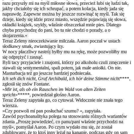
razu przyszły mi na myśl miłosne słowa, przecież lubi się ludzi tak,
jakby chciałoby się ich schrupać, a potem kolacja, kiedy jada się
naprawdę. Zapewne można by jeszcze rozwinąć tę myśl. Tak się
dzieje, kiedy się idzie przez miasto, wszędzie pojawiają się słowa,
okładki książek, szyldy, właśnie obszczekał mnie pies. Dlatego
chyba przychodzę do pani, bo tu nie chodzi o porady, a o
skojarzenia.«
Teraz Zeleny nieoczekiwanie milczała. Aaron poczuł w ustach
słodkawy smak, zwiastujący łzy.
W nocy płaczliwy nastrój byłby mu na rękę, może pozwoliłby mu
się odprężyć i zasnąć.
Byli tacy przyjaciele i znajomi, którzy po alkoholu czuli zmęczenie i
stawali się sentymentalni, spali potem, jak małe aniołki. On nie.
Masturbacja też go jeszcze bardziej podniecała.
Ich seh dich nicht, Graf Archibald, ich hör deine Stimme nich
t****,
zgłosił się znów Fontane.
»
Mir ist, als ob ein Rauschen im Wald von alten Zeiten
sprich
t«*****, powiedział głośno Aaron.
Teraz Zeleny zapytała go, co cytował. Widocznie nie znała tego
wiersza.
»Czy pozwoli mi pan posłuchać szumu? «, zapytała.
Zawód psychoanalityka polega na stosowaniu różnych wariantów
zdania „Proszę powiedzieć, co panu/pani właśnie przychodzi na
myśl«, pomyślał Aaron. Po czym wydało mu się, że został
zdublowany, że to ktoś inny leżał na kanapie, podczas gdy on sam