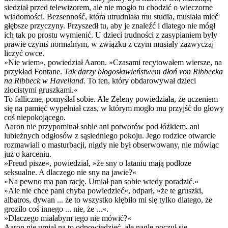
siedział przed telewizorem, ale nie mogło tu chodzić o wieczorne
wiadomości. Bezsenność, która utrudniała mu studia, musiała mieć
głębsze przyczyny. Przyszedł tu, aby je znaleźć i dlatego nie mógł
ich tak po prostu wymienić. U dzieci trudności z zasypianiem były
prawie czymś normalnym, w związku z czym musiały zazwyczaj
liczyć owce.
»Nie wiem«, powiedział Aaron. »Czasami recytowałem wiersze, na
przykład Fontane.
Tak darzy błogosławieństwem dłoń von Ribbecka
na Ribbeck w Havelland.
To ten, który obdarowywał dzieci
złocistymi gruszkami.«
To falliczne, pomyślał sobie. Ale Zeleny powiedziała, że uczeniem
się na pamięć wypełniał czas, w którym mogło mu przyjść do głowy
coś niepokojącego.
Aaron nie przypominał sobie ani potworów pod łóżkiem, ani
lubieżnych odgłosów z sąsiedniego pokoju. Jego rodzice otwarcie
rozmawiali o masturbacji, nigdy nie był obserwowany, nie mówiąc
już o karceniu.
»Freud pisze«, powiedział, »że sny o lataniu mają podłoże
seksualne. A dlaczego nie sny na jawie?«
»Na pewno ma pan rację. Umiał pan sobie wtedy poradzić.«
»Ale nie chce pani chyba powiedzieć«, odparł, »że te gruszki,
albatros, dywan ... że to wszystko kłębiło mi się tylko dlatego, że
groziło coś innego ... nie, że ...«.
»Dlaczego miałabym tego nie mówić?«
Aaron nie umiał na to odpowiedzieć, ale nagle poczuł się