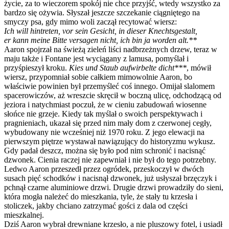
życie, za to wieczorem spokój nie chce przyjść, wtedy wszystko za
bardzo się ożywia. Słyszał jeszcze szczekanie ciągniętego na
smyczy psa, gdy mimo woli zaczął recytować wiersz:
Ich will hintreten, vor sein Gesicht, in dieser Knechtsgestalt,
er kann meine Bitte versagen nicht, ich bin ja worden alt.**
Aaron spojrzał na świeżą zieleń liści nadbrzeżnych drzew, teraz w
maju także i Fontane jest wyciągany z lamusa, pomyślał i
przyśpieszył kroku.
Kies und Staub aufwirbelte dicht***
, mówił
wiersz, przypomniał sobie całkiem mimowolnie Aaron, bo
właściwie powinien był przemyśleć coś innego. Omijał slalomem
spacerowiczów, aż wreszcie skręcił w boczną ulicę, odchodzącą od
jeziora i natychmiast poczuł, że w cieniu zabudowań wiosenne
słońce nie grzeje. Kiedy tak myślał o swoich perspektywach i
pragnieniach, ukazał się przed nim mały dom z czerwonej cegły,
wybudowany nie wcześniej niż 1970 roku. Z jego elewacji na
pierwszym piętrze wystawał nawiązujący do historyzmu wykusz.
Gdy padał deszcz, można się było pod nim schronić i nacisnąć
dzwonek. Cienia raczej nie zapewniał i nie był do tego potrzebny.
Ledwo Aaron przeszedł przez ogródek, przeskoczył w dwóch
susach pięć schodków i nacisnął dzwonek, już usłyszał brzęczyk i
pchnął czarne aluminiowe drzwi. Drugie drzwi prowadziły do sieni,
która mogła należeć do mieszkania, tyle, że stały tu krzesła i
stoliczek, jakby chciano zatrzymać gości z dala od części
mieszkalnej.
Dziś Aaron wybrał drewniane krzesło, a nie pluszowy fotel, i usiadł