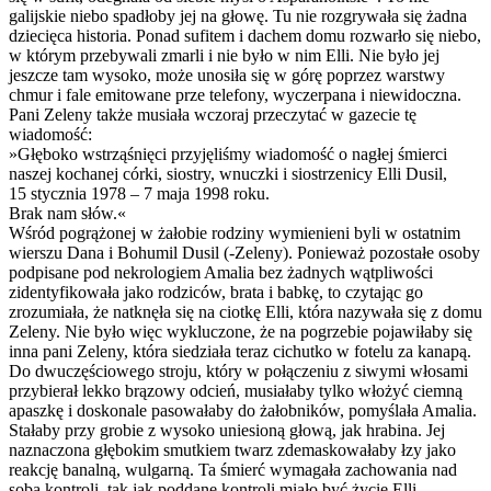
galijskie niebo spadłoby jej na głowę. Tu nie rozgrywała się żadna
dziecięca historia. Ponad sufitem i dachem domu rozwarło się niebo,
w którym przebywali zmarli i nie było w nim Elli. Nie było jej
jeszcze tam wysoko, może unosiła się w górę poprzez warstwy
chmur i fale emitowane prze telefony, wyczerpana i niewidoczna.
Pani Zeleny także musiała wczoraj przeczytać w gazecie tę
wiadomość:
»Głęboko wstrząśnięci przyjęliśmy wiadomość o nagłej śmierci
naszej kochanej córki, siostry, wnuczki i siostrzenicy Elli Dusil,
15 stycznia 1978 – 7 maja 1998 roku.
Brak nam słów.«
Wśród pogrążonej w żałobie rodziny wymienieni byli w ostatnim
wierszu Dana i Bohumil Dusil (-Zeleny). Ponieważ pozostałe osoby
podpisane pod nekrologiem Amalia bez żadnych wątpliwości
zidentyfikowała jako rodziców, brata i babkę, to czytając go
zrozumiała, że natknęła się na ciotkę Elli, która nazywała się z domu
Zeleny. Nie było więc wykluczone, że na pogrzebie pojawiłaby się
inna pani Zeleny, która siedziała teraz cichutko w fotelu za kanapą.
Do dwuczęściowego stroju, który w połączeniu z siwymi włosami
przybierał lekko brązowy odcień, musiałaby tylko włożyć ciemną
apaszkę i doskonale pasowałaby do żałobników, pomyślała Amalia.
Stałaby przy grobie z wysoko uniesioną głową, jak hrabina. Jej
naznaczona głębokim smutkiem twarz zdemaskowałaby łzy jako
reakcję banalną, wulgarną. Ta śmierć wymagała zachowania nad
sobą kontroli, tak jak poddane kontroli miało być życie Elli.