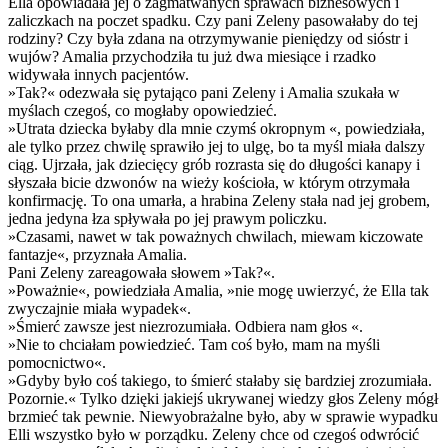
Ella opowiadała jej o zagmatwanych sprawach biznesowych i
zaliczkach na poczet spadku. Czy pani Zeleny pasowałaby do tej
rodziny? Czy była zdana na otrzymywanie pieniędzy od sióstr i
wujów? Amalia przychodziła tu już dwa miesiące i rzadko
widywała innych pacjentów.
»Tak?« odezwała się pytająco pani Zeleny i Amalia szukała w
myślach czegoś, co mogłaby opowiedzieć.
»Utrata dziecka byłaby dla mnie czymś okropnym «, powiedziała,
ale tylko przez chwilę sprawiło jej to ulgę, bo ta myśl miała dalszy
ciąg. Ujrzała, jak dziecięcy grób rozrasta się do długości kanapy i
słyszała bicie dzwonów na wieży kościoła, w którym otrzymała
konfirmację. To ona umarła, a hrabina Zeleny stała nad jej grobem,
jedna jedyna łza spływała po jej prawym policzku.
»Czasami, nawet w tak poważnych chwilach, miewam kiczowate
fantazje«, przyznała Amalia.
Pani Zeleny zareagowała słowem »Tak?«.
»Poważnie«, powiedziała Amalia, »nie mogę uwierzyć, że Ella tak
zwyczajnie miała wypadek«.
»Śmierć zawsze jest niezrozumiała. Odbiera nam głos «.
»Nie to chciałam powiedzieć. Tam coś było, mam na myśli
pomocnictwo«.
»Gdyby było coś takiego, to śmierć stałaby się bardziej zrozumiała.
Pozornie.« Tylko dzięki jakiejś ukrywanej wiedzy głos Zeleny mógł
brzmieć tak pewnie. Niewyobrażalne było, aby w sprawie wypadku
Elli wszystko było w porządku. Zeleny chce od czegoś odwrócić