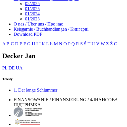
02/2025
01/2025
01/2024
01/2023
O nas / Über uns / Про нас
Księgarnie / Buchhandlungen / Книгарні
Download PDF
A
B
C
D
E
F
G
H
I
J
K
L
Ł
M
N
O
P
Q
R
S
Ś
T
U
V
W
Z
Ż
С
Decker Jan
PL
DE
UA
Teksty
1. Der lange Schlummer
FINANSOWANIE / FINANZIERUNG / ФІНАНСОВА
ПІДТРИМКА