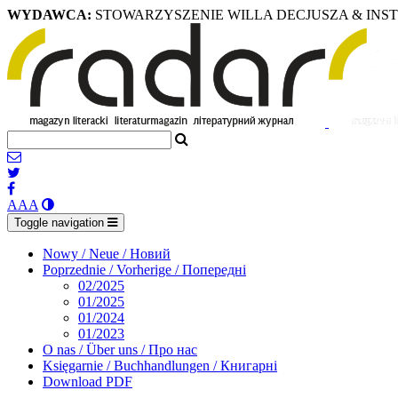
WYDAWCA:
STOWARZYSZENIE WILLA DECJUSZA & INS
A
A
A
Toggle navigation
Nowy / Neue / Новий
Poprzednie / Vorherige / Попередні
02/2025
01/2025
01/2024
01/2023
O nas / Über uns / Про нас
Księgarnie / Buchhandlungen / Книгарні
Download PDF