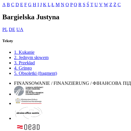
A
B
C
D
E
F
G
H
I
J
K
L
Ł
M
N
O
P
Q
R
S
Ś
T
U
V
W
Z
Ż
С
Bargielska Justyna
PL
DE
UA
Teksty
1. Kukanie
2. Jednym słowem
3. Przekład
4. Gringo
5. Obsoletki (fragment)
FINANSOWANIE / FINANZIERUNG / ФІНАНСОВА П