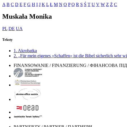
A
B
C
D
E
F
G
H
I
J
K
L
Ł
M
N
O
P
Q
R
S
Ś
T
U
V
W
Z
Ż
С
Muskała Monika
PL
DE
UA
Teksty
1. Akrobatka
2. „Für mein eigenes «Schaffen» ist die Bibel sicherlich sehr w
FINANSOWANIE / FINANZIERUNG / ФІНАНСОВА П
PARTNERZY / PARTNER / ПАРТНЕРИ