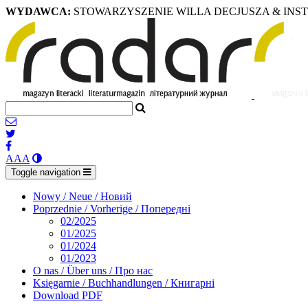
WYDAWCA:
STOWARZYSZENIE WILLA DECJUSZA & INS
A
A
A
Toggle navigation
Nowy / Neue / Новий
Poprzednie / Vorherige / Попередні
02/2025
01/2025
01/2024
01/2023
O nas / Über uns / Про нас
Księgarnie / Buchhandlungen / Книгарні
Download PDF