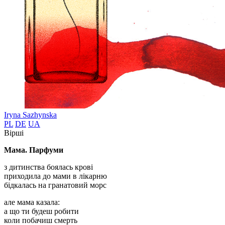
Iryna Sazhynska
PL
DE
UA
Вірші
Мама. Парфуми
з дитинства боялась крові
приходила до мами в лікарню
бідкалась на гранатовий морс
але мама казала:
а що ти будеш робити
коли побачиш смерть