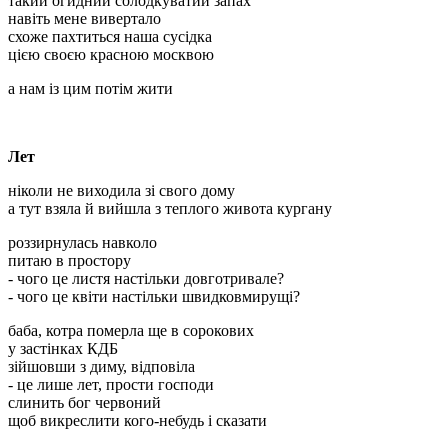
такий огидний солодкуватий запах
навіть мене вивертало
схоже пахтиться наша сусідка
цією своєю красною москвою
а нам із цим потім жити
Лет
ніколи не виходила зі свого дому
а тут взяла й вийшла з теплого живота кургану
роззирнулась навколо
питаю в простору
- чого це листя настільки довготривале?
- чого це квіти настільки швидковмирущі?
баба, котра померла ще в сорокових
у застінках КДБ
зійшовши з диму, відповіла
- це лише лет, прости господи
слинить бог червоний
щоб викреслити кого-небудь і сказати