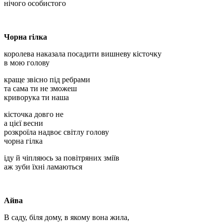
нічого особистого
Чорна гілка
королева наказала посадити вишневу кісточку
в мою голову
краще звісно під ребрами
та сама ти не зможеш
криворука ти наша
кісточка довго не
а цієї весни
розкроїла надвоє світлу голову
чорна гілка
іду й чіпляюсь за повітряних зміїв
аж зуби їхні ламаються
Айва
В саду, біля дому, в якому вона жила,