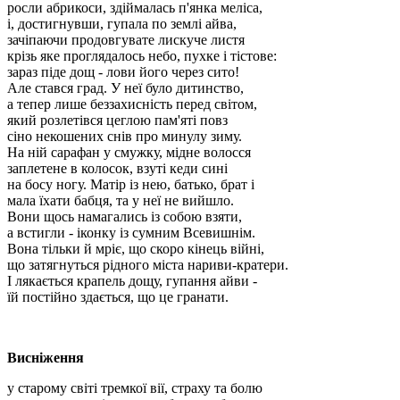
росли абрикоси, здіймалась п'янка меліса,
і, достигнувши, гупала по землі айва,
зачіпаючи продовгувате лискуче листя
крізь яке проглядалось небо, пухке і тістове:
зараз піде дощ - лови його через сито!
Але стався град. У неї було дитинство,
а тепер лише беззахисність перед світом,
який розлетівся цеглою пам'яті повз
сіно некошених снів про минулу зиму.
На ній сарафан у смужку, мідне волосся
заплетене в колосок, взуті кеди сині
на босу ногу. Матір із нею, батько, брат і
мала їхати бабця, та у неї не вийшло.
Вони щось намагались із собою взяти,
а встигли - іконку із сумним Всевишнім.
Вона тільки й мріє, що скоро кінець війні,
що затягнуться рідного міста нариви-кратери.
І лякається крапель дощу, гупання айви -
їй постійно здається, що це гранати.
Висніження
у старому світі тремкої вії, страху та болю