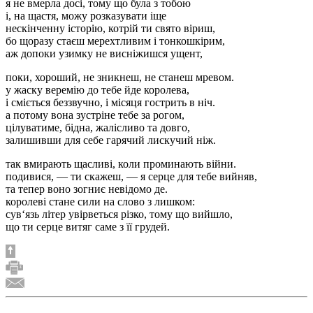
я не вмерла досі, тому що була з тобою
і, на щастя, можу розказувати іще
нескінченну історію, котрій ти свято віриш,
бо щоразу стаєш мерехтливим і тонкошкірим,
аж допоки узимку не висніжишся ущент,
поки, хороший, не зникнеш, не станеш мревом.
у жаску веремію до тебе йде королева,
і сміється беззвучно, і місяця гострить в ніч.
а потому вона зустріне тебе за рогом,
цілуватиме, бідна, жалісливо та довго,
залишивши для себе гарячий лискучий ніж.
так вмирають щасливі, коли проминають війни.
подивися, — ти скажеш, — я серце для тебе вийняв,
та тепер воно зогниє невідомо де.
королеві стане сили на слово з лишком:
сув‘язь літер увірветься різко, тому що вийшло,
що ти серце витяг саме з її грудей.