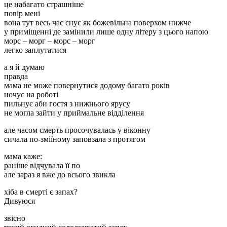
це набагато страшніше
повір мені
вона тут весь час снує як божевільна поверхом нижче
у приміщенні де замінили лише одну літеру з цього напою
морс – морг – морс – морг
легко заплутатися
а я й думаю
правда
мама не може повернутися додому багато років
ночує на роботі
пильнує аби гостя з нижнього ярусу
не могла зайти у приймальне відділення
але часом смерть просочувалась у віконну
сичала по-зміїному заповзала з протягом
мама каже:
раніше відчувала її по
але зараз я вже до всього звикла
хіба в смерті є запах?
Дивуюся
звісно