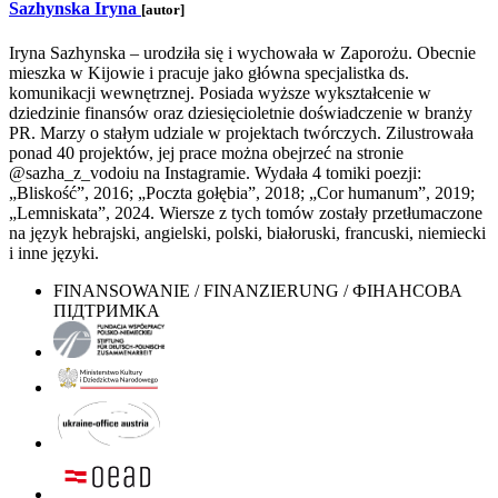
Sazhynska Iryna
[autor]
Iryna Sazhynska – urodziła się i wychowała w Zaporożu. Obecnie
mieszka w Kijowie i pracuje jako główna specjalistka ds.
komunikacji wewnętrznej. Posiada wyższe wykształcenie w
dziedzinie finansów oraz dziesięcioletnie doświadczenie w branży
PR. Marzy o stałym udziale w projektach twórczych. Zilustrowała
ponad 40 projektów, jej prace można obejrzeć na stronie
@sazha_z_vodoiu na Instagramie. Wydała 4 tomiki poezji:
„Bliskość”, 2016; „Poczta gołębia”, 2018; „Cor humanum”, 2019;
„Lemniskata”, 2024. Wiersze z tych tomów zostały przetłumaczone
na język hebrajski, angielski, polski, białoruski, francuski, niemiecki
i inne języki.
FINANSOWANIE / FINANZIERUNG / ФІНАНСОВА
ПІДТРИМКА