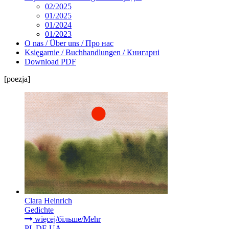
02/2025
01/2025
01/2024
01/2023
O nas / Über uns / Про нас
Księgarnie / Buchhandlungen / Книгарні
Download PDF
[poezja]
Clara Heinrich
Gedichte
więcej/більше/Mehr
PL
DE
UA