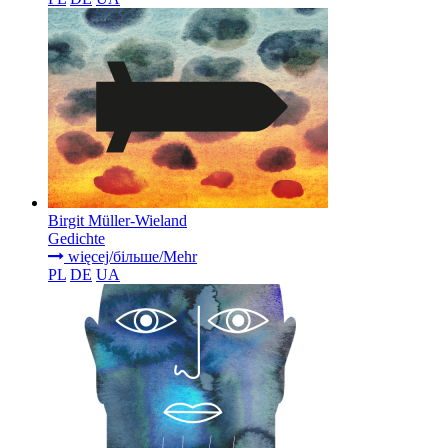
Birgit Müller-Wieland
Gedichte
więcej/більше/Mehr
PL
DE
UA