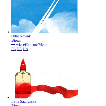
Olha Nowak
Вірші
więcej/більше/Mehr
PL
DE
UA
Iryna Sazhynska
Вірші