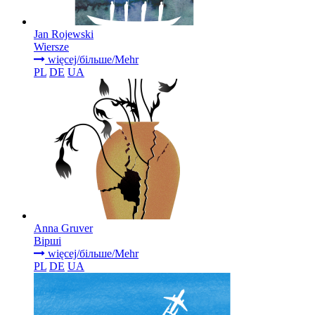
Jan Rojewski
Wiersze
więcej/більше/Mehr
PL
DE
UA
Anna Gruver
Вірші
więcej/більше/Mehr
PL
DE
UA