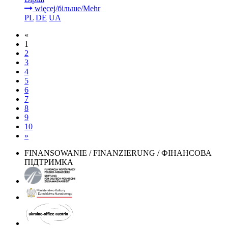
więcej/більше/Mehr
PL
DE
UA
«
1
2
3
4
5
6
7
8
9
10
»
FINANSOWANIE / FINANZIERUNG / ФІНАНСОВА
ПІДТРИМКА