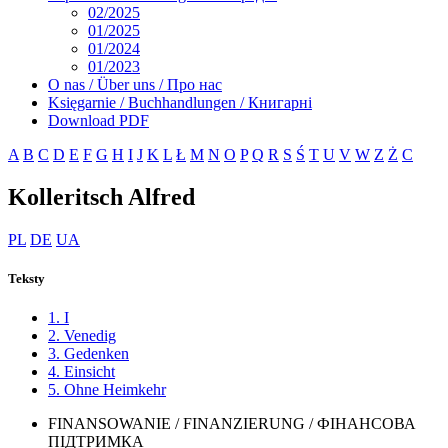
02/2025
01/2025
01/2024
01/2023
O nas / Über uns / Про нас
Księgarnie / Buchhandlungen / Книгарні
Download PDF
A
B
C
D
E
F
G
H
I
J
K
L
Ł
M
N
O
P
Q
R
S
Ś
T
U
V
W
Z
Ż
С
Kolleritsch Alfred
PL
DE
UA
Teksty
1. I
2. Venedig
3. Gedenken
4. Einsicht
5. Ohne Heimkehr
FINANSOWANIE / FINANZIERUNG / ФІНАНСОВА
ПІДТРИМКА