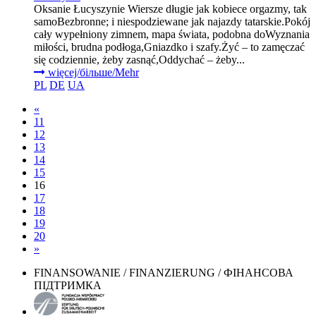
Oksanie Łucyszynie Wiersze długie jak kobiece orgazmy, tak
samoBezbronne; i niespodziewane jak najazdy tatarskie.Pokój
cały wypełniony zimnem, mapa świata, podobna doWyznania
miłości, brudna podłoga,Gniazdko i szafy.Żyć – to zamęczać
się codziennie, żeby zasnąć,Oddychać – żeby...
więcej/більше/Mehr
PL
DE
UA
«
11
12
13
14
15
16
17
18
19
20
»
FINANSOWANIE / FINANZIERUNG / ФІНАНСОВА
ПІДТРИМКА