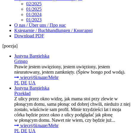
02/2025
01/2025
01/2024
01/2023
O nas / Über uns / Про нас
Księgarnie / Buchhandlungen / Книгарні
Download PDF
[poezja]
Justyna Bargielska
Gringo
Prawie jestem uwięziony, jestem uwięziony, jestem
nieuratowany, jestem zamknięty. (Śpiew bongo pod wodą).
więcej/більше/Mehr
PL
DE
UA
Justyna Bargielska
Przekład
Z ulicy przez okno widzę, jak mama stoi przy zlewie w
płonącym domu, sama płonąc od dobrej chwili, niedużo z niej
zostało, właściwie sam profil. Minie trzydzieści lat i moja
córka będzie przez okno z ulicy podglądać jak płonę
w płonącym domu. Nawet nie wiem, czy będzie już...
więcej/більше/Mehr
PL
DE
UA