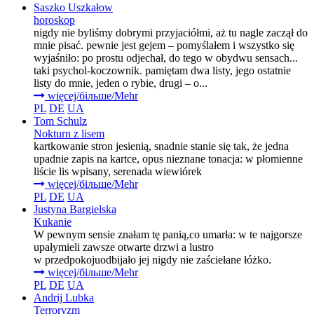
Saszko Uszkałow
horoskop
nigdy nie byliśmy dobrymi przyjaciółmi, aż tu nagle zaczął do
mnie pisać. pewnie jest gejem – pomyślałem i wszystko się
wyjaśniło: po prostu odjechał, do tego w obydwu sensach...
taki psychol-koczownik. pamiętam dwa listy, jego ostatnie
listy do mnie, jeden o rybie, drugi – o...
więcej/більше/Mehr
PL
DE
UA
Tom Schulz
Nokturn z lisem
kartkowanie stron jesienią, snadnie stanie się tak, że jedna
upadnie zapis na kartce, opus nieznane tonacja: w płomienne
liście lis wpisany, serenada wiewiórek
więcej/більше/Mehr
PL
DE
UA
Justyna Bargielska
Kukanie
W pewnym sensie znałam tę panią,co umarła: w te najgorsze
upałymieli zawsze otwarte drzwi a lustro
w przedpokojuodbijało jej nigdy nie zaściełane łóżko.
więcej/більше/Mehr
PL
DE
UA
Andrij Lubka
Terroryzm