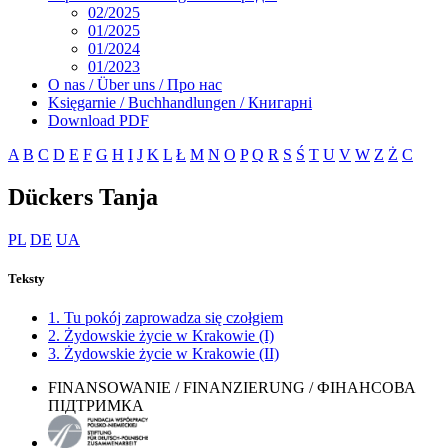
02/2025
01/2025
01/2024
01/2023
O nas / Über uns / Про нас
Księgarnie / Buchhandlungen / Книгарні
Download PDF
A
B
C
D
E
F
G
H
I
J
K
L
Ł
M
N
O
P
Q
R
S
Ś
T
U
V
W
Z
Ż
С
Dückers Tanja
PL
DE
UA
Teksty
1. Tu pokój zaprowadza się czołgiem
2. Żydowskie życie w Krakowie (I)
3. Żydowskie życie w Krakowie (II)
FINANSOWANIE / FINANZIERUNG / ФІНАНСОВА
ПІДТРИМКА