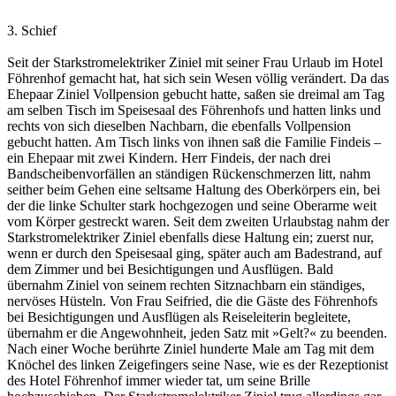
3. Schief
Seit der Starkstromelektriker Ziniel mit seiner Frau Urlaub im Hotel
Föhrenhof gemacht hat, hat sich sein Wesen völlig verändert. Da das
Ehepaar Ziniel Vollpension gebucht hatte, saßen sie dreimal am Tag
am selben Tisch im Speisesaal des Föhrenhofs und hatten links und
rechts von sich dieselben Nachbarn, die ebenfalls Vollpension
gebucht hatten. Am Tisch links von ihnen saß die Familie Findeis –
ein Ehepaar mit zwei Kindern. Herr Findeis, der nach drei
Bandscheibenvorfällen an ständigen Rückenschmerzen litt, nahm
seither beim Gehen eine seltsame Haltung des Oberkörpers ein, bei
der die linke Schulter stark hochgezogen und seine Oberarme weit
vom Körper gestreckt waren. Seit dem zweiten Urlaubstag nahm der
Starkstromelektriker Ziniel ebenfalls diese Haltung ein; zuerst nur,
wenn er durch den Speisesaal ging, später auch am Badestrand, auf
dem Zimmer und bei Besichtigungen und Ausflügen. Bald
übernahm Ziniel von seinem rechten Sitznachbarn ein ständiges,
nervöses Hüsteln. Von Frau Seifried, die die Gäste des Föhrenhofs
bei Besichtigungen und Ausflügen als Reiseleiterin begleitete,
übernahm er die Angewohnheit, jeden Satz mit »Gelt?« zu beenden.
Nach einer Woche berührte Ziniel hunderte Male am Tag mit dem
Knöchel des linken Zeigefingers seine Nase, wie es der Rezeptionist
des Hotel Föhrenhof immer wieder tat, um seine Brille