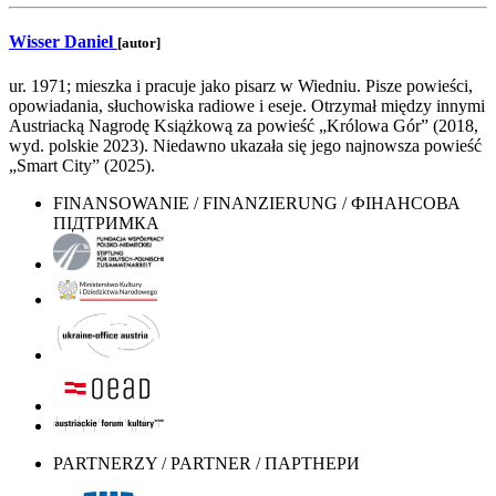
Wisser Daniel
[autor]
ur. 1971; mieszka i pracuje jako pisarz w Wiedniu. Pisze powieści,
opowiadania, słuchowiska radiowe i eseje. Otrzymał między innymi
Austriacką Nagrodę Książkową za powieść „Królowa Gór” (2018,
wyd. polskie 2023). Niedawno ukazała się jego najnowsza powieść
„Smart City” (2025).
FINANSOWANIE / FINANZIERUNG / ФІНАНСОВА
ПІДТРИМКА
PARTNERZY / PARTNER / ПАРТНЕРИ