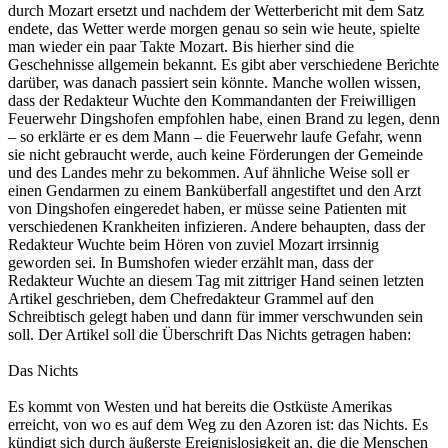
durch Mozart ersetzt und nachdem der Wetterbericht mit dem Satz
endete, das Wetter werde morgen genau so sein wie heute, spielte
man wieder ein paar Takte Mozart. Bis hierher sind die
Geschehnisse allgemein bekannt. Es gibt aber verschiedene Berichte
darüber, was danach passiert sein könnte. Manche wollen wissen,
dass der Redakteur Wuchte den Kommandanten der Freiwilligen
Feuerwehr Dingshofen empfohlen habe, einen Brand zu legen, denn
– so erklärte er es dem Mann – die Feuerwehr laufe Gefahr, wenn
sie nicht gebraucht werde, auch keine Förderungen der Gemeinde
und des Landes mehr zu bekommen. Auf ähnliche Weise soll er
einen Gendarmen zu einem Banküberfall angestiftet und den Arzt
von Dingshofen eingeredet haben, er müsse seine Patienten mit
verschiedenen Krankheiten infizieren. Andere behaupten, dass der
Redakteur Wuchte beim Hören von zuviel Mozart irrsinnig
geworden sei. In Bumshofen wieder erzählt man, dass der
Redakteur Wuchte an diesem Tag mit zittriger Hand seinen letzten
Artikel geschrieben, dem Chefredakteur Grammel auf den
Schreibtisch gelegt haben und dann für immer verschwunden sein
soll. Der Artikel soll die Überschrift Das Nichts getragen haben:
Das Nichts
Es kommt von Westen und hat bereits die Ostküste Amerikas
erreicht, von wo es auf dem Weg zu den Azoren ist: das Nichts. Es
kündigt sich durch äußerste Ereignislosigkeit an, die die Menschen