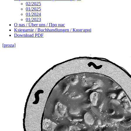
02/2025
01/2025
01/2024
01/2023
O nas / Über uns / Про нас
Księgarnie / Buchhandlungen / Книгарні
Download PDF
[proza]