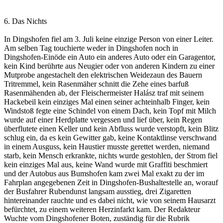
6. Das Nichts
In Dingshofen fiel am 3. Juli keine einzige Person von einer Leiter.
Am selben Tag touchierte weder in Dingshofen noch in
Dingshofen-Einöde ein Auto ein anderes Auto oder ein Garagentor,
kein Kind berührte aus Neugier oder von anderen Kindern zu einer
Mutprobe angestachelt den elektrischen Weidezaun des Bauern
Tritremmel, kein Rasenmäher schnitt die Zehe eines barfuß
Rasenmähenden ab, der Fleischermeister Halász traf mit seinem
Hackebeil kein einziges Mal einen seiner achteinhalb Finger, kein
Windstoß fegte eine Schindel von einem Dach, kein Topf mit Milch
wurde auf einer Herdplatte vergessen und lief über, kein Regen
überflutete einen Keller und kein Abfluss wurde verstopft, kein Blitz
schlug ein, da es kein Gewitter gab, keine Kontaktlinse verschwand
in einem Ausguss, kein Haustier musste gerettet werden, niemand
starb, kein Mensch erkrankte, nichts wurde gestohlen, der Strom fiel
kein einziges Mal aus, keine Wand wurde mit Graffiti beschmiert
und der Autobus aus Bumshofen kam zwei Mal exakt zu der im
Fahrplan angegebenen Zeit in Dingshofen-Bushaltestelle an, worauf
der Busfahrer Rubendunst langsam ausstieg, drei Zigaretten
hintereinander rauchte und es dabei nicht, wie von seinem Hausarzt
befürchtet, zu einem weiteren Herzinfarkt kam. Der Redakteur
Wuchte vom Dingshofener Boten, zuständig für die Rubrik