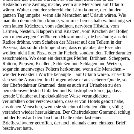
Redaktion eine Zeitung mache, wenn alle Menschen auf Urlaub
wären. Woher denn der schreckliche Lärm komme, der ihn den
ganzen Tag umgebe, wenn alle Menschen auf Urlaub wären. Wie
man ihm denn erklären könne, warum er bereits halb wahnsinnig sei
vom lauten Krächzen, vom ständigen, nervösen Hüsteln, vom
Lärmen, Nesteln, Klappern und Knarzen, vom Krachen der Böller,
vom unentwegten Geflöte von Mozartmusik, die beständig aus den
Radios dröhne, vom Schaben der Messer auf den Tellern in der
Pizzeria, das so durchdringend sei, dass er glaube, die Essenden
wollten nicht ihre Pizza oder ihr Fleisch, sondern den Teller darunter
zerschneiden. Wo denn ein derartiges Pfeifen, Dröhnen, Scheppern,
Rattern, Piepsen, Knallen, Schießen und Schlagen und Wetzen,
sogar ein unentwegtes Poltern herkomme, wenn alle Menschen –
wie der Redakteur Wuchte behaupte – auf Urlaub wären. Er verbitte
sich solche Ausreden. Im Übrigen wisse er aus sicherer Quelle, so
der Chefredakteur Grammel, dass es auch auf Urlauben zu den
bemerkenswertesten Unfällen und Katastrophen käme, ja, dass
gerade Urlauber auf spektakulärste Weise verunglückten,
verunfallten oder verschwänden, dass er von Hotels gehört habe,
aus denen Menschen, wenn sie sie einmal beträten hätten, völlig
verändert wieder herauskämen. Der Chefredakteur Grammel schlug
mit der Faust auf den Tisch und hätte dabei fast einen
Briefbeschwerer getroffen, der noch niemals einen einzigen Brief
beschwert hatte.