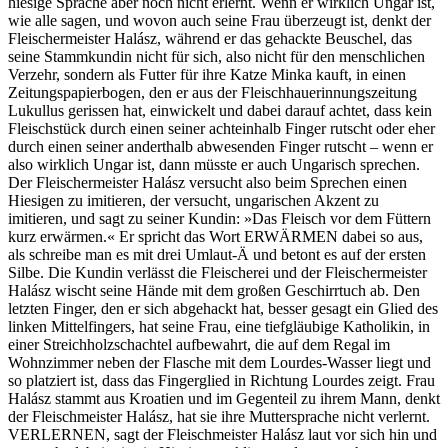
hiesige Sprache aber noch nicht erlernt. Wenn er wirklich Ungar ist,
wie alle sagen, und wovon auch seine Frau überzeugt ist, denkt der
Fleischermeister Halász, während er das gehackte Beuschel, das
seine Stammkundin nicht für sich, also nicht für den menschlichen
Verzehr, sondern als Futter für ihre Katze Minka kauft, in einen
Zeitungspapierbogen, den er aus der Fleischhauerinnungszeitung
Lukullus gerissen hat, einwickelt und dabei darauf achtet, dass kein
Fleischstück durch einen seiner achteinhalb Finger rutscht oder eher
durch einen seiner anderthalb abwesenden Finger rutscht – wenn er
also wirklich Ungar ist, dann müsste er auch Ungarisch sprechen.
Der Fleischermeister Halász versucht also beim Sprechen einen
Hiesigen zu imitieren, der versucht, ungarischen Akzent zu
imitieren, und sagt zu seiner Kundin: »Das Fleisch vor dem Füttern
kurz erwärmen.« Er spricht das Wort ERWÄRMEN dabei so aus,
als schreibe man es mit drei Umlaut-Ä und betont es auf der ersten
Silbe. Die Kundin verlässt die Fleischerei und der Fleischermeister
Halász wischt seine Hände mit dem großen Geschirrtuch ab. Den
letzten Finger, den er sich abgehackt hat, besser gesagt ein Glied des
linken Mittelfingers, hat seine Frau, eine tiefgläubige Katholikin, in
einer Streichholzschachtel aufbewahrt, die auf dem Regal im
Wohnzimmer neben der Flasche mit dem Lourdes-Wasser liegt und
so platziert ist, dass das Fingerglied in Richtung Lourdes zeigt. Frau
Halász stammt aus Kroatien und im Gegenteil zu ihrem Mann, denkt
der Fleischmeister Halász, hat sie ihre Muttersprache nicht verlernt.
VERLERNEN, sagt der Fleischmeister Halász laut vor sich hin und