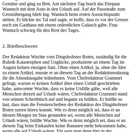
Gemüse und ging zu Bett. Am nächsten Tag brach das Ehepaar
Wantuch mit dem Auto in den Urlaub auf. Auf der Passstraße zum
Grenzübergang blieb Ing. Wantuch beim ersten Aussichtspunkt
stehen. Er blickte ins Tal und sagte, er hoffe, dass es vor der Grenze
noch ein Gasthaus mit einem ordentlichen Gulasch gäbe. Frau
Wantuch schwieg für den Rest des Tages.
2. Briefbeschwerer
Der Redakteur Wuchte vom Dingshofener Boten, zuständig für die
Rubrik Katastrophen und Unglücke, produzierte an einem Tag im
August keinen einzigen Satz. Ohne einen Artikel, ja, ohne die Idee
zu einem Artikel, musste er an diesem Tag an der Redaktionssitzung
für die Abendausgabe teilnehmen. Vom Chefredakteur Grammel
gefragt, warum er keinen Artikel über einen Unfall geschrieben
habe, antwortete Wuchte, dass es keine Unfälle gäbe, weil alle
Menschen derzeit auf Urlaub wären. Chefredakteur Grammel stand
von seinem Schreibtisch auf und begann zu brüllen. Er brüllte so
laut, dass man die Fensterscheiben der Redaktion des Dingshofener
Boten surren hören konnte. Wie es denn möglich sei, dass er an
diesem Morgen im Stau gestanden sei, wenn alle Menschen auf
Urlaub wären, brüllte Wuchte. Wie es denn möglich sei, dass er an
diesem Tag beim Einkaufen keine Bananen mehr bekommen habe,
wenn alle auf Urlaub wären. Für wen man denn hier in der