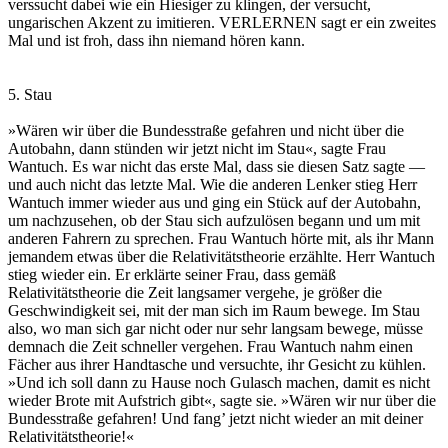
verssucht dabei wie ein Hiesiger zu klingen, der versucht,
ungarischen Akzent zu imitieren. VERLERNEN sagt er ein zweites
Mal und ist froh, dass ihn niemand hören kann.
5. Stau
»Wären wir über die Bundesstraße gefahren und nicht über die
Autobahn, dann stünden wir jetzt nicht im Stau«, sagte Frau
Wantuch. Es war nicht das erste Mal, dass sie diesen Satz sagte —
und auch nicht das letzte Mal. Wie die anderen Lenker stieg Herr
Wantuch immer wieder aus und ging ein Stück auf der Autobahn,
um nachzusehen, ob der Stau sich aufzulösen begann und um mit
anderen Fahrern zu sprechen. Frau Wantuch hörte mit, als ihr Mann
jemandem etwas über die Relativitätstheorie erzählte. Herr Wantuch
stieg wieder ein. Er erklärte seiner Frau, dass gemäß
Relativitätstheorie die Zeit langsamer vergehe, je größer die
Geschwindigkeit sei, mit der man sich im Raum bewege. Im Stau
also, wo man sich gar nicht oder nur sehr langsam bewege, müsse
demnach die Zeit schneller vergehen. Frau Wantuch nahm einen
Fächer aus ihrer Handtasche und versuchte, ihr Gesicht zu kühlen.
»Und ich soll dann zu Hause noch Gulasch machen, damit es nicht
wieder Brote mit Aufstrich gibt«, sagte sie. »Wären wir nur über die
Bundesstraße gefahren! Und fang’ jetzt nicht wieder an mit deiner
Relativitätstheorie!«