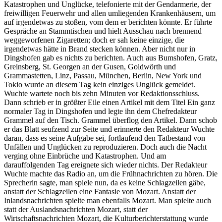
Katastrophen und Unglücke, telefonierte mit der Gendarmerie, der
freiwilligen Feuerwehr und allen umliegenden Krankenhäusern, um
auf irgendetwas zu stoßen, vom dem er berichten könnte. Er führte
Gespräche an Stammtischen und hielt Ausschau nach brennend
weggeworfenen Zigaretten; doch er sah keine einzige, die
irgendetwas hätte in Brand stecken können. Aber nicht nur in
Dingshofen gab es nichts zu berichten. Auch aus Bumshofen, Gratz,
Greinsberg, St. Georgen an der Gusen, Goldwörth und
Grammastetten, Linz, Passau, München, Berlin, New York und
Tokio wurde an diesem Tag kein einziges Unglück gemeldet.
Wuchte wartete noch bis zehn Minuten vor Redaktionsschluss.
Dann schrieb er in größter Eile einen Artikel mit dem Titel Ein ganz
normaler Tag in Dingshofen und legte ihn dem Chefredakteur
Grammel auf den Tisch. Grammel überflog den Artikel. Dann schob
er das Blatt seufzend zur Seite und erinnerte den Redakteur Wuchte
daran, dass es seine Aufgabe sei, fortlaufend den Tatbestand von
Unfällen und Unglücken zu reproduzieren. Doch auch die Nacht
verging ohne Einbrüche und Katastrophen. Und am
darauffolgenden Tag ereignete sich wieder nichts. Der Redakteur
Wuchte machte das Radio an, um die Frühnachrichten zu hören. Die
Sprecherin sagte, man spiele nun, da es keine Schlagzeilen gäbe,
anstatt der Schlagzeilen eine Fantasie von Mozart. Anstatt der
Inlandsnachrichten spielte man ebenfalls Mozart. Man spielte auch
statt der Auslandsnachrichten Mozart, statt der
Wirtschaftsnachrichten Mozart, die Kulturberichterstattung wurde