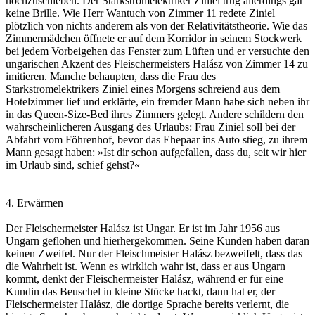
hochzuschieben. Der Starkstromelektriker Ziniel trug allerdings gar
keine Brille. Wie Herr Wantuch von Zimmer 11 redete Ziniel
plötzlich von nichts anderem als von der Relativitätstheorie. Wie das
Zimmermädchen öffnete er auf dem Korridor in seinem Stockwerk
bei jedem Vorbeigehen das Fenster zum Lüften und er versuchte den
ungarischen Akzent des Fleischermeisters Halász von Zimmer 14 zu
imitieren. Manche behaupten, dass die Frau des
Starkstromelektrikers Ziniel eines Morgens schreiend aus dem
Hotelzimmer lief und erklärte, ein fremder Mann habe sich neben ihr
in das Queen-Size-Bed ihres Zimmers gelegt. Andere schildern den
wahrscheinlicheren Ausgang des Urlaubs: Frau Ziniel soll bei der
Abfahrt vom Föhrenhof, bevor das Ehepaar ins Auto stieg, zu ihrem
Mann gesagt haben: »Ist dir schon aufgefallen, dass du, seit wir hier
im Urlaub sind, schief gehst?«
4. Erwärmen
Der Fleischermeister Halász ist Ungar. Er ist im Jahr 1956 aus
Ungarn geflohen und hierhergekommen. Seine Kunden haben daran
keinen Zweifel. Nur der Fleischmeister Halász bezweifelt, dass das
die Wahrheit ist. Wenn es wirklich wahr ist, dass er aus Ungarn
kommt, denkt der Fleischermeister Halász, während er für eine
Kundin das Beuschel in kleine Stücke hackt, dann hat er, der
Fleischermeister Halász, die dortige Sprache bereits verlernt, die